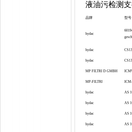
液油污检测支
品牌
型号
6019
hydac
gesch
hydac
CS13
hydac
CS13
MP FILTRI D GMBH
ICM­
MP-FILTRI
ICM
hydac
AS 1
hydac
AS 1
hydac
AS 1
hydac
AS 1