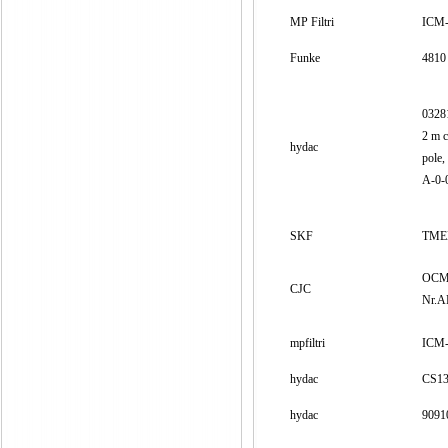
MP Filtri
ICM
Funke
4810
0328
2 m c
hydac
pole
A-0-
SKF
TME
OCM
CJC
Nr.A
mpfiltri
ICM-
hydac
CS13
hydac
9091