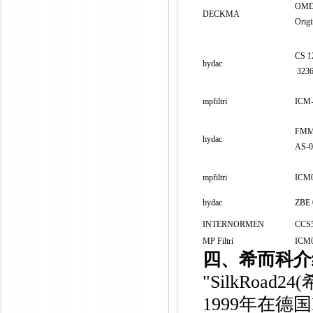
OMD-
DECKMA
Orig
CS 1
hydac
323
mpfiltri
ICM
FMM
hydac
AS-0
mpfiltri
ICM­0
hydac
ZBE 
INTERNORMEN
CCS
MP Filtri
ICM
四、希而科介
"SilkRo
1999年在德国B