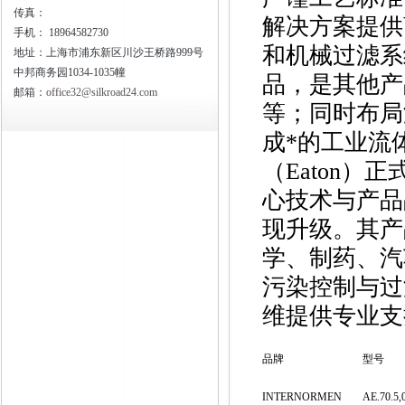
传真：
解决方案提供
手机：
18964582730
和机械过滤系统
地址：上海市浦东新区川沙王桥路999号
中邦商务园1034-1035幢
品，是其他产
邮箱：
office32@silkroad24.com
等；同时布局
成*的工业流
（Eaton
心技术与产品
现升级。其产
学、制药、汽
污染控制与过
维提供专业支
品牌
型号
INTERNORMEN
AE.70.5,