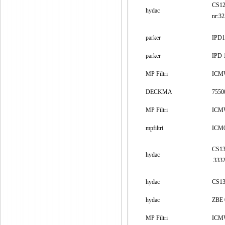
CS12
hydac
nr:3
parker
IPD1
parker
IPD 
MP Filtri
ICM
DECKMA
7550
MP Filtri
ICM
mpfiltri
ICM­0
CS13
hydac
333
hydac
CS13
hydac
ZBE 
MP Filtri
ICM