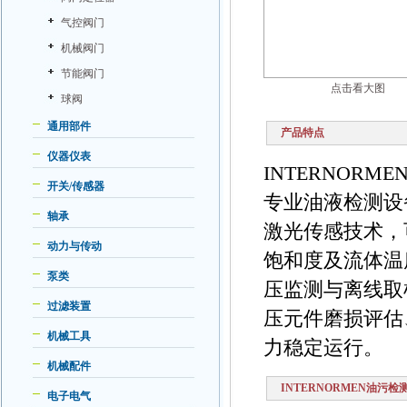
气控阀门
机械阀门
节能阀门
点击看大图
球阀
通用部件
产品特点
仪器仪表
INTERNORM
开关/传感器
专业油液检测设
轴承
激光传感技术，
动力与传动
饱和度及流体温度
泵类
压监测与离线取
过滤装置
压元件磨损评估
机械工具
力稳定运行。
机械配件
INTERNORMEN油污检
电子电气