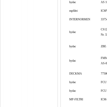
hydac
AS 1
mpfiltri
ICM­W
INTERNORMEN
3375
CS12
hydac
Nr. 
hydac
ZBE 
FMM
hydac
AS-0
DECKMA
7750
hydac
FCU1
hydac
FCU1
MP-FILTRI
ICM