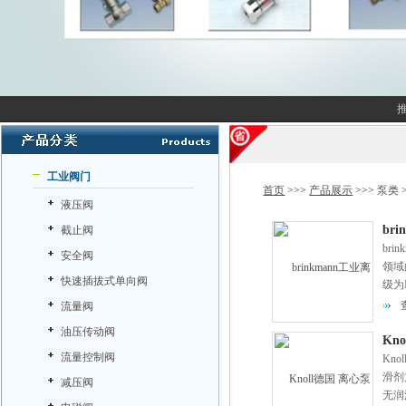
工业阀门
首页
>>>
产品展示
>>>
泵类
液压阀
br
截止阀
bri
安全阀
领域
快速插拔式单向阀
级为
求。
流量阀
油压传动阀
Kn
流量控制阀
Kn
滑剂
减压阀
无润