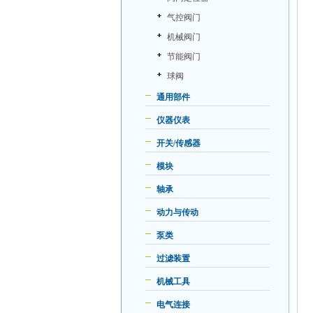
气控阀门
机械阀门
节能阀门
球阀
通用部件
仪器仪表
开关/传感器
模块
轴承
动力与传动
泵类
过滤装置
机械工具
电气连接