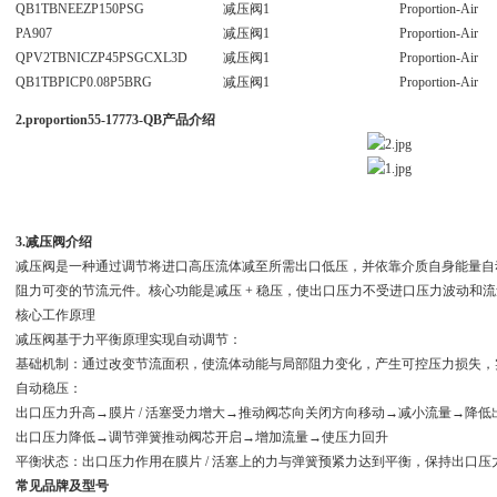
QB1TBNEEZP150PSG
减压阀1
Proportion-Air
PA907
减压阀1
Proportion-Air
QPV2TBNICZP45PSGCXL3D
减压阀1
Proportion-Air
QB1TBPICP0.08P5BRG
减压阀1
Proportion-Air
2.proportion
55-17773-QB产品介绍
3.减压阀介绍
减压阀是一种通过调节将进口高压流体减至所需出口低压，并依靠介质自身能量自
阻力可变的节流元件。核心功能是减压 + 稳压，使出口压力不受进口压力波动和
核心工作原理
减压阀基于力平衡原理实现自动调节：
基础机制：通过改变节流面积，使流体动能与局部阻力变化，产生可控压力损失，
自动稳压：
出口压力升高→膜片 / 活塞受力增大→推动阀芯向关闭方向移动→减小流量→降低
出口压力降低→调节弹簧推动阀芯开启→增加流量→使压力回升
平衡状态：出口压力作用在膜片 / 活塞上的力与弹簧预紧力达到平衡，保持出口压
常见品牌及型号