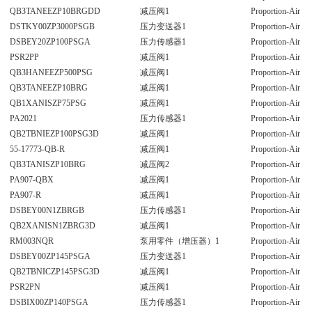
QB3TANEEZP10BRGDD
减压阀1
Proportion-Air
DSTKY00ZP3000PSGB
压力变送器1
Proportion-Air
DSBEY20ZP100PSGA
压力传感器1
Proportion-Air
PSR2PP
减压阀1
Proportion-Air
QB3HANEEZP500PSG
减压阀1
Proportion-Air
QB3TANEEZP10BRG
减压阀1
Proportion-Air
QB1XANISZP75PSG
减压阀1
Proportion-Air
PA2021
压力传感器1
Proportion-Air
QB2TBNIEZP100PSG3D
减压阀1
Proportion-Air
55-17773-QB-R
减压阀1
Proportion-Air
QB3TANISZP10BRG
减压阀2
Proportion-Air
PA907-QBX
减压阀1
Proportion-Air
PA907-R
减压阀1
Proportion-Air
DSBEY00N1ZBRGB
压力传感器1
Proportion-Air
QB2XANISN1ZBRG3D
减压阀1
Proportion-Air
RM003NQR
泵用零件（增压器）1
Proportion-Air
DSBEY00ZP145PSGA
压力变送器1
Proportion-Air
QB2TBNICZP145PSG3D
减压阀1
Proportion-Air
PSR2PN
减压阀1
Proportion-Air
DSBIX00ZP140PSGA
压力传感器1
Proportion-Air