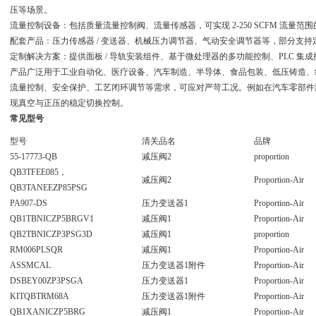
压等场景。
流量控制设备：包括质量流量控制阀、流量传感器，可实现 2-250 SCFM 流量范
配套产品：压力传感器 / 变送器、机械压力调节器、气动安全调节器等，部分支
定制解决方案：提供面板 / 导轨安装组件、基于微处理器的多功能控制、PLC 集
产品广泛用于工业自动化、医疗设备、汽车制造、半导体、食品包装、低压铸造、纺
流量控制、安全保护、工艺闭环调节等需求，可应对严苛工况。例如在汽车零部件
现真空与正压的稳定切换控制。
常见型号
型号
清关品名
品牌
55-17773-QB
减压阀2
proportion
QB3TFEE085，
减压阀2
Proportion-Air
QB3TANEEZP85PSG
PA907-DS
压力变送器1
Proportion-Air
QB1TBNICZP5BRGV1
减压阀1
Proportion-Air
QB2TBNICZP3PSG3D
减压阀1
proportion
RM006PLSQR
减压阀1
Proportion-Air
ASSMCAL
压力变送器1附件
Proportion-Air
DSBEY00ZP3PSGA
压力变送器1
Proportion-Air
KITQBTRM68A
压力变送器1附件
Proportion-Air
QB1XANICZP5BRG
减压阀1
Proportion-Air