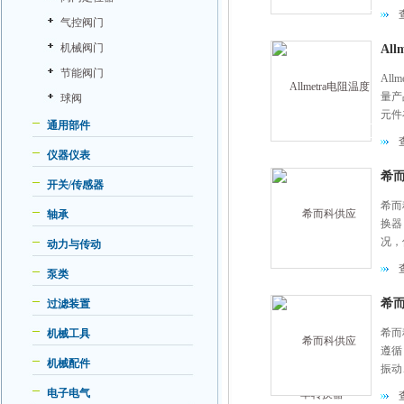
量结
气控阀门
机械阀门
All
节能阀门
Al
量产
球阀
元件
通用部件
量结
仪器仪表
希而
开关/传感器
希而科
轴承
换器
况，
动力与传动
维护
泵类
希而
过滤装置
希而科
机械工具
遵循
机械配件
振动
风道
电子电气