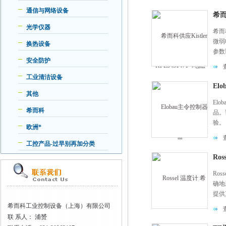
通信与网络设备
希而
光学仪器
希而科
微弱
换热设备
参数
安全防护
工业清洁设备
El
其他
El
希而科
品。
验。
欧洲*
工控产品-过早别再加分类
Ro
Ro
确地
提供
应用
希而科工业控制设备（上海）有限公司
联
系人： 浦赟