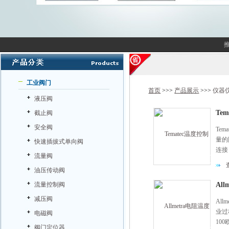
工业阀门
首页
>>>
产品展示
>>>
仪器
液压阀
Te
截止阀
安全阀
Te
量的
快速插拔式单向阀
连接
流量阀
感器
油压传动阀
流量控制阀
All
减压阀
All
业过
电磁阀
10
阀门定位器