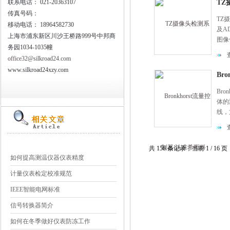
联系电话：
021-20363107
TZ
传真号码：
TZ
移动电话：
18964582730
及A
上海市浦东新区川沙王桥路999号中邦商
图像
务园1034-1035幢
输故
office32@silkroad24.com
www.silkroad24xzy.com
Br
Br
体的
线，
应用
案。
共 156 条记录，当前 1 / 16
如何提高测温仪器仪表精度
计量仪表检定校准规范
IEEE智能电网标准
信号转换器简介
如何在冬季做好仪表防冻工作