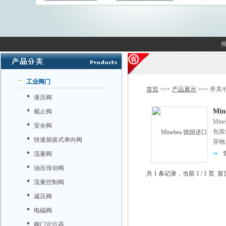
工业阀门
首页
>>>
产品展示
>>>
开关/
液压阀
Mi
截止阀
Mi
安全阀
包装
快速插拔式单向阀
异物
流量阀
油压传动阀
共 1 条记录，当前 1 / 1 
流量控制阀
减压阀
电磁阀
阀门定位器