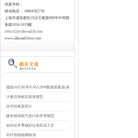
传真号码：
移动电话：
18964582730
上海市浦东新区川沙王桥路999号中邦商
务园1034-1035幢
office32@silkroad24.com
www.silkroad24xzy.com
德国AHLBORN-MA2690数据采集器/多
点测量
计量仪表检定校准规范
信号转换器简介
建筑领域电气设计的常用规范
如何在冬季做好仪表防冻工作
IEEE智能电网标准