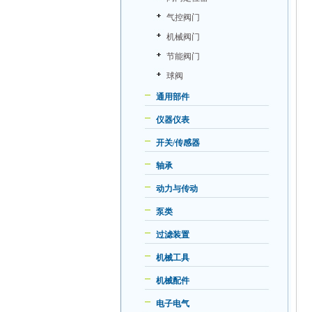
气控阀门
机械阀门
节能阀门
球阀
通用部件
仪器仪表
开关/传感器
轴承
动力与传动
泵类
过滤装置
机械工具
机械配件
电子电气