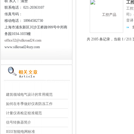
联
系人： 浦赟
工控
联系电话：
021-20363107
工控
传真号码：
司）早
音译
移动电话：
18964582730
西门
上海市浦东新区川沙王桥路999号中邦商
务园1034-1035幢
共 2105 条记录，当前 1 / 2
office32@silkroad24.com
www.silkroad24xzy.com
建筑领域电气设计的常用规范
如何在冬季做好仪表防冻工作
计量仪表检定校准规范
信号转换器简介
IEEE智能电网标准