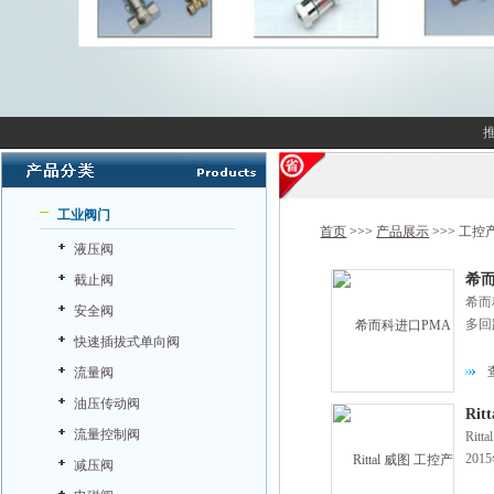
工业阀门
首页
>>>
产品展示
>>>
工控
液压阀
希而
截止阀
希而
安全阀
多回
快速插拔式单向阀
流量阀
油压传动阀
Ri
流量控制阀
Ri
20
减压阀