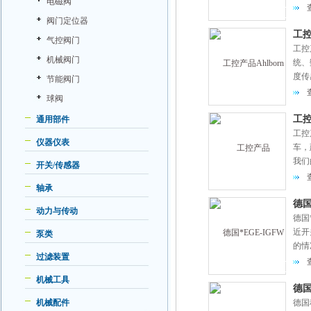
电磁阀
阀门定位器
工控
气控阀门
工控
机械阀门
统、
度传
节能阀门
筑参
球阀
工控
通用部件
工控
仪器仪表
车，
我们
开关/传感器
足客
轴承
德国
动力与传动
德国
近开
泵类
的情
过滤装置
机械工具
德国
机械配件
德国