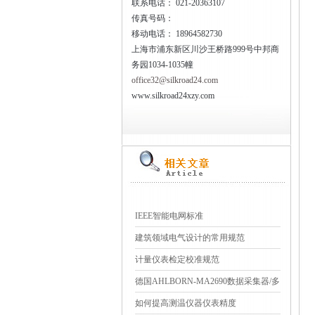
联系电话：
021-20363107
传真号码：
移动电话：
18964582730
上海市浦东新区川沙王桥路999号中邦商
务园1034-1035幢
office32@silkroad24.com
www.silkroad24xzy.com
IEEE智能电网标准
建筑领域电气设计的常用规范
计量仪表检定校准规范
德国AHLBORN-MA2690数据采集器/多
点测量
如何提高测温仪器仪表精度