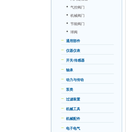
气控阀门
机械阀门
节能阀门
球阀
通用部件
仪器仪表
开关/传感器
轴承
动力与传动
泵类
过滤装置
机械工具
机械配件
电子电气