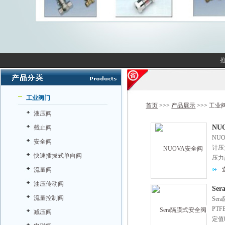
工业阀门
首页
>>>
产品展示
>>>
工业
液压阀
NU
截止阀
NU
安全阀
计压
快速插拔式单向阀
压力
证，
流量阀
油压传动阀
Se
流量控制阀
Se
PT
减压阀
定值