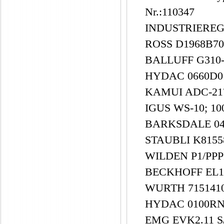
Nr.:110347
INDUSTRIERE
ROSS D1968B70
BALLUFF G310-
HYDAC 0660D
KAMUI ADC-21
IGUS WS-10; 1
BARKSDALE 042
STAUBLI K8155
WILDEN P1/PP
BECKHOFF EL
WURTH 715141
HYDAC 0100R
EMG EVK2.11 S