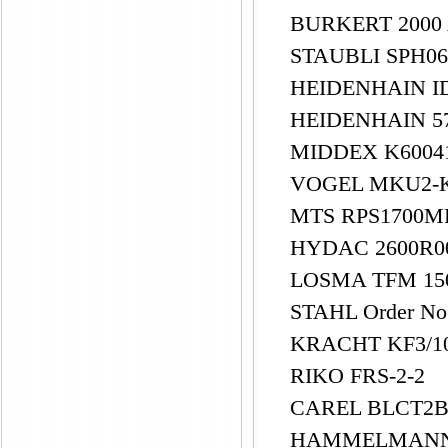
BURKERT 2000 A
STAUBLI SPH06
HEIDENHAIN I
HEIDENHAIN 5
MIDDEX K60041
VOGEL MKU2-K
MTS RPS1700M
HYDAC 2600R0
LOSMA TFM 150 s
STAHL Order No.
KRACHT KF3/1
RIKO FRS-2-2
CAREL BLCT2
HAMMELMANN 0