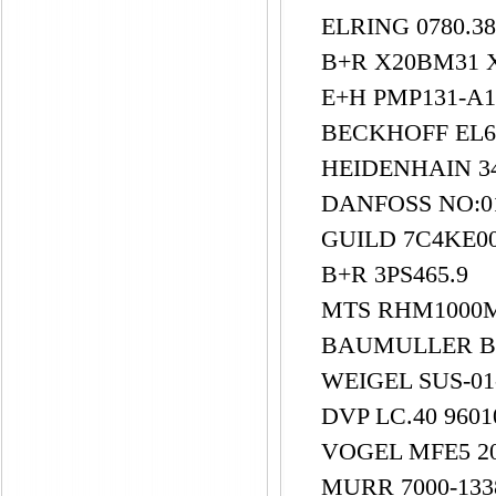
ELRING 0780.3
B+R X20BM31 
E+H PMP131-A
BECKHOFF EL6
HEIDENHAIN 3
DANFOSS NO:0
GUILD 7C4KE
B+R 3PS465.9
MTS RHM1000M
BAUMULLER BM
WEIGEL SUS-01
DVP LC.40 960
VOGEL MFE5 2
MURR 7000-13381