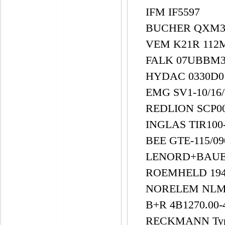
IFM IF5597
BUCHER QXM3
VEM K21R 112
FALK 07UBBM3
HYDAC 0330D
EMG SV1-10/16/
REDLION SCP0
INGLAS TIR100
BEE GTE-115/09
LENORD+BAUE
ROEMHELD 19
NORELEM NLM 
B+R 4B1270.00
RECKMANN Type: