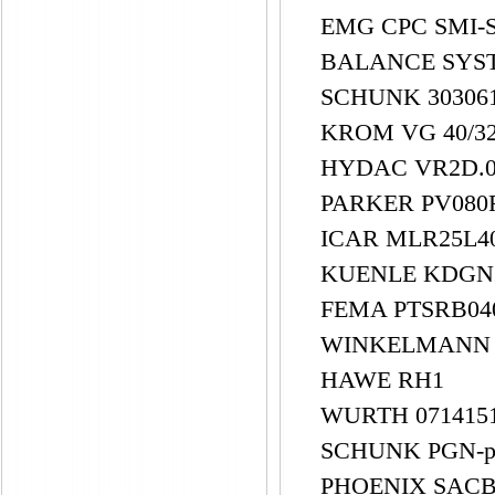
EMG CPC SMI-SE
BALANCE SYST
SCHUNK 30306
KROM VG 40/
HYDAC VR2D.0
PARKER PV08
ICAR MLR25L40
KUENLE KDGN2
FEMA PTSRB04
WINKELMANN 
HAWE RH1
WURTH 071415
SCHUNK PGN-pl
PHOENIX SACB-