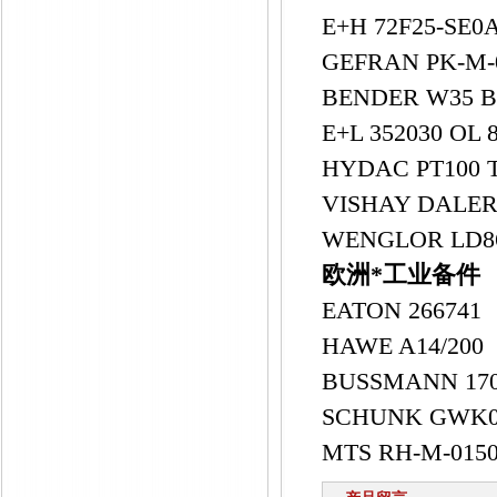
E+H 72F25-SE
GEFRAN PK-M-
BENDER W35 B
E+L 352030 OL 
HYDAC PT100 T
VISHAY DALE
WENGLOR LD8
欧洲*工业备件
EATON 266741
HAWE A14/200
BUSSMANN 170
SCHUNK GWK
MTS RH-M-015