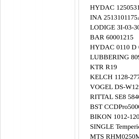
HYDAC 125053
INA 251310117
LODIGE 3I-03-3
BAR 60001215
HYDAC 0110 D 0
LUBBERING 80
KTR R19
KELCH 1128-27
VOGEL DS-W12
RITTAL SE8 584
BST CCDPro5000
BIKON 1012-12
SINGLE Temper
MTS RHM0250