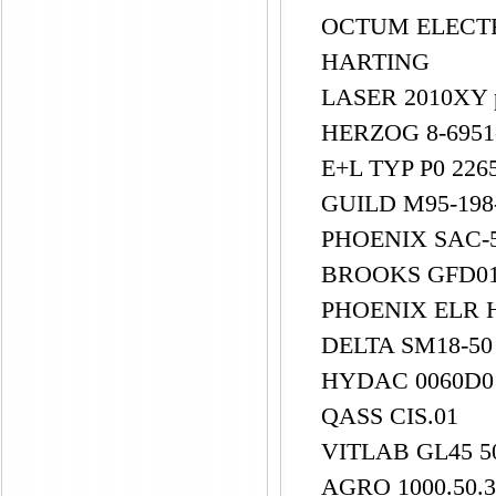
OCTUM ELECTR
HARTING
LASER 2010XY 
HERZOG 8-6951
E+L TYP P0 22
GUILD M95-198
PHOENIX SAC-5
BROOKS GFD0
PHOENIX ELR 
DELTA SM18-5
HYDAC 0060D
QASS CIS.01
VITLAB GL45 5
AGRO 1000.50.3