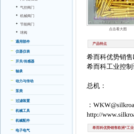
气控阀门
机械阀门
节能阀门
点击看大图
球阀
通用部件
产品特点
仪器仪表
希而科优势销售
开关/传感器
希而科工业控制
轴承
动力与传动
总机：
泵类
过滤装置
：WKW@silkroa
机械工具
http://www.silkr
机械配件
希而科优势销售欧洲*工业
电子电气