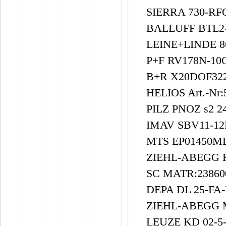
SIERRA 730-RF
BALLUFF BTL2
LEINE+LINDE 8
P+F RV178N-10
B+R X20DOF32
HELIOS Art.-Nr
PILZ PNOZ s2 2
IMAV SBV11-1
MTS EP01450M
ZIEHL-ABEGG 
SC MATR:2386
DEPA DL 25-FA
ZIEHL-ABEGG M
LEUZE KD 02-5