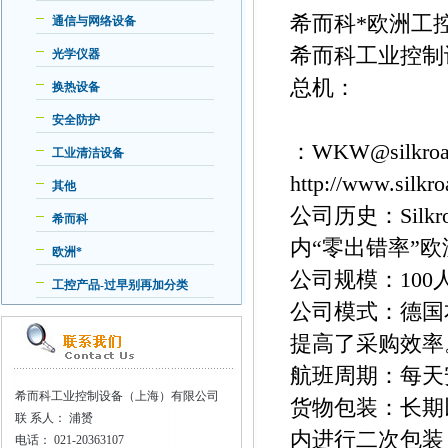
希而科*欧洲工
通信与网络设备
希而科工业控制
光学仪器
总机：
换热设备
安全防护
：WKW@silkroa
工业清洁设备
http://www.si
其他
公司历史：Silk
希而科
内“零出错率”
欧洲*
公司规模：100
工控产品-过早别再加分类
公司模式：德国
提高了采购效率
航班周期：每天
希而科工业控制设备（上海）有限公司
货物包装：长期
联
系人： 浦赟
内进行二次包装
电话：
021-20363107