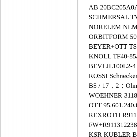
AB 20BC205A0
SCHMERSAL TV
NORELEM NLM
ORBITFORM 50
BEYER+OTT TS
KNOLL TF40-85
BEVI JL100L2-4
ROSSI Schnecken
B5 / 17，2；Ohn
WOEHNER 311
OTT 95.601.240
REXROTH R9113
FW+R91131223
KSR KUBLER B