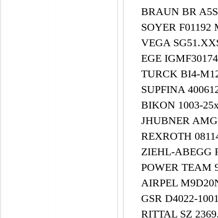
BRAUN BR A5S
SOYER F01192
VEGA SG51.X
EGE IGMF30174
TURCK BI4-M1
SUPFINA 40061
BIKON 1003-25
JHUBNER AMG1
REXROTH 0811
ZIEHL-ABEGG R
POWER TEAM 
AIRPEL M9D20
GSR D4022-100
RITTAL SZ 2369