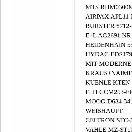
MTS RHM0300M
AIRPAX APL11-
BURSTER 8712-50
E+L AG2691 N
HEIDENHAIN 5
HYDAC EDS179
MIT MODERNE 
KRAUS+NAIMER
KUENLE KTEN 
E+H CCM253-E
MOOG D634-34
WEISHAUPT
CELTRON STC-
VAHLE MZ-ST10