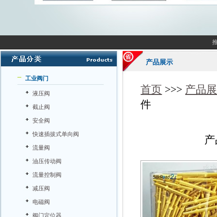
产品展示
工业阀门
首页
>>>
产品
液压阀
件
截止阀
安全阀
快速插拔式单向阀
产
流量阀
油压传动阀
流量控制阀
减压阀
电磁阀
阀门定位器