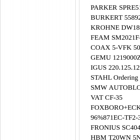
PARKER SPRE5
BURKERT 5589
KROHNE DW182/
FEAM SM2021F
COAX 5-VFK 50
GEMU 1219000
IGUS 220.125.1
STAHL Ordering
SMW AUTOBLOK
VAT CF-35
FOXBORO+ECKA
96%871EC-TF2-
FRONIUS SC40
HBM T20WN 