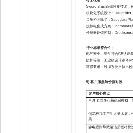
技术优势
：
Sword Brush®
线性刷技术：
模块化系统设计：
Hauptfilter
负压协同除尘：
Saugdüse
与
a
抗静电集成方案：
Ingromat®
传感器反馈控制：
Drucksens
行业标准符合性
：
电气安全：组件符合
CE
认证
防护等级：工业级设计参考
IP
环保要求：过滤系统支持木粉
5)
客户痛点与价值对照
客户核心痛点
MDF
表面多孔易残留微粉，
刨花板加工产生大量木屑，
染
静电吸附导致清洁后板材快