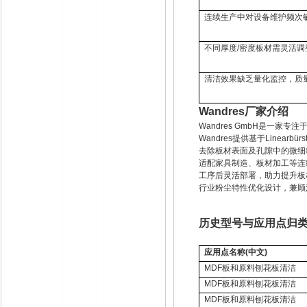
连续生产中对设备维护频次
不同厚度
/
密度板材需灵活调
清洁效果缺乏量化监控，质
Wandres
厂家介绍
Wandres GmbH
是一家专注
Wandres
提供基于
Linearb
ü
rs
去除板材表面及孔隙中的微细
适配家具制造、板材加工等连
工序后灵活部署，助力提升板
行业粉尘特性优化设计，兼顾
历史型号与应用点归
应用点名称
(
中文
)
MDF
板和原料刨花板清洁
MDF
板和原料刨花板清洁
MDF
板和原料刨花板清洁