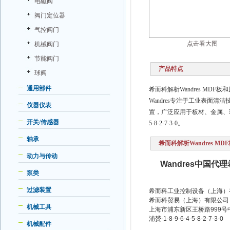
电磁阀
阀门定位器
气控阀门
点击看大图
机械阀门
节能阀门
产品特点
球阀
通用部件
希而科解析Wandres MDF
Wandres专注于工业表面清洁技
仪器仪表
置，广泛应用于板材、金属、玻
开关/传感器
5-8-2-7-3-0。
轴承
希而科解析Wandres M
动力与传动
Wandres
中国代理
泵类
过滤装置
希而科工业控制设备（上海）
希而科贸易（上海）有限公司
机械工具
上海市浦东新区王桥路
999
号
浦赟
-1-8-9-6-4-5-8-2-7-3-0
机械配件