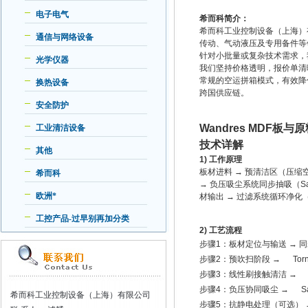
电子电气
希而科简介：
希而科工业控制设备（上海）
通信与网络设备
传动、气动液压及专用备件等
针对小批量或复杂技术需求，
光学仪器
我们坚持价格透明，报价单清
常规的空运拼箱模式，有效降
换热设备
跨国供应链。
安全防护
Wandres MDF
板与原
工业清洁设备
技术详解
其他
1)
工作原理
板材进料
→
预清洁区（压缩
希而科
→
负压吸尘系统同步抽吸（
S
欧洲*
材输出
→
过滤系统循环净化
工控产品-过早别再加分类
2)
工艺流程
步骤
1
：板材定位与输送
→
同
步骤
2
：预吹扫阶段
→ Torn
步骤
3
：线性刷接触清洁
→ Li
步骤
4
：负压协同吸尘
→ Sa
希而科工业控制设备（上海）有限公司
步骤
5
：抗静电处理（可选）