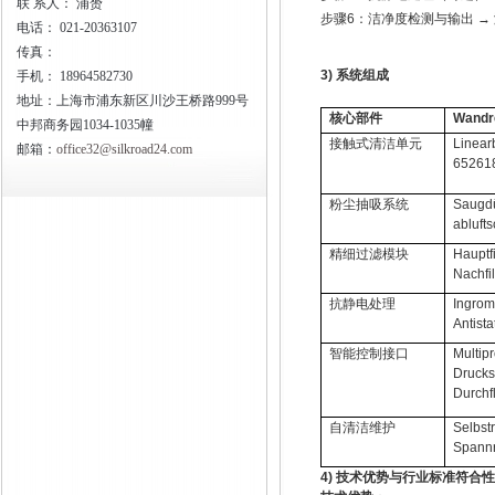
联
系人： 浦赟
步骤
6
：洁净度检测与输出
→
电话：
021-20363107
传真：
3)
系统组成
手机：
18964582730
地址：上海市浦东新区川沙王桥路999号
核心部件
Wandr
中邦商务园1034-1035幢
接触式清洁单元
Linear
邮箱：
office32@silkroad24.com
65261
粉尘抽吸系统
Saugd
abluft
精细过滤模块
Hauptfi
Nachfil
抗静电处理
Ingrom
Antista
智能控制接口
Multip
Druck
Durchf
自清洁维护
Selbst
Spannr
4)
技术优势与行业标准符合