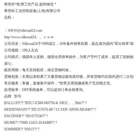
希而科*欧洲工控产品 超快物流 *
希而科工业控制设备(上海)有限公司
总机：
：WKW@silkroad24.com
http://www.silkroad24。。ｃｏｍ
公司历史：Silkroad24于1999成立，16年备件销售积累，励志成为国内“零出
公司规模：100人左右
公司模式：德国本土采购，德国仓库拼单操作，为客户节约了成本，提高了采购效
放心。
航班周期：每天安排航班，保证货物时效，
货物包装：长期以来积累了大量货物运输包装经验，所有货物均在国内进行二次包
售后服务：客服，返修集中操作，*的售后系统确保客户无后顾之忧。
处理效率：ERP系统做单，可以提供订单全程查询。
品牌 型号
BALLUFF?? ?BTL7-E500-M0750-K-SR32，，30m?? ?
HEIDENHAIN?? ?ID:557676-08 ? LC193F-50NM-ML840?? ?
ENCHNER?? ?ID:073536?? ?
MURR?? ?7000-12421-0141000?? ?
SOMMER?? ?SH15?? ?