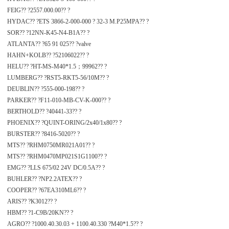
FEIG?? ?2557.000.00?? ?
HYDAC?? ?ETS 3866-2-000-000 ? 32-3 M.P25MPA?? ?
SOR?? ?12NN-K45-N4-B1A?? ?
ATLANTA?? ?65 91 025?? ?valve
HAHN+KOLB?? ?52106022?? ?
HELU?? ?HT-MS-M40*1.5；99962?? ?
LUMBERG?? ?RST5-RKT5-56/10M?? ?
DEUBLIN?? ?555-000-198?? ?
PARKER?? ?F11-010-MB-CV-K-000?? ?
BERTHOLD?? ?40441-33?? ?
PHOENIX?? ?QUINT-ORING/2x40/1x80?? ?
BURSTER?? ?8416-5020?? ?
MTS?? ?RHM0750MR021A01?? ?
MTS?? ?RHM0470MP021S1G1100?? ?
EMG?? ?LLS 675/02 24V DC/0.5A?? ?
BUHLER?? ?NP2.2ATEX?? ?
COOPER?? ?67EA310ML6?? ?
ARIS?? ?K3012?? ?
HBM?? ?1-C9B/20KN?? ?
AGRO?? ?1000.40.30.03 + 1100.40.330 ?M40*1.5?? ?