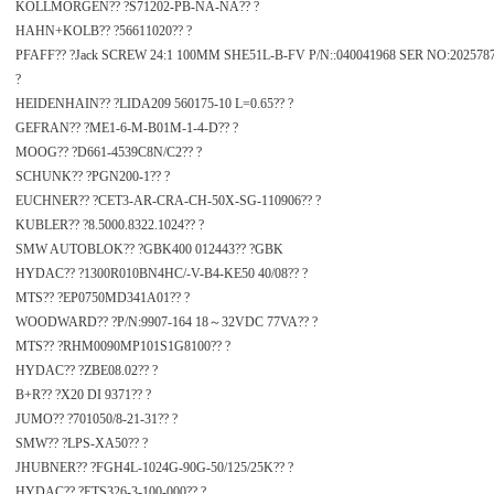
KOLLMORGEN?? ?S71202-PB-NA-NA?? ?
HAHN+KOLB?? ?56611020?? ?
PFAFF?? ?Jack SCREW 24:1 100MM SHE51L-B-FV P/N::040041968 SER NO:2025
?
HEIDENHAIN?? ?LIDA209 560175-10 L=0.65?? ?
GEFRAN?? ?ME1-6-M-B01M-1-4-D?? ?
MOOG?? ?D661-4539C8N/C2?? ?
SCHUNK?? ?PGN200-1?? ?
EUCHNER?? ?CET3-AR-CRA-CH-50X-SG-110906?? ?
KUBLER?? ?8.5000.8322.1024?? ?
SMW AUTOBLOK?? ?GBK400 012443?? ?GBK
HYDAC?? ?1300R010BN4HC/-V-B4-KE50 40/08?? ?
MTS?? ?EP0750MD341A01?? ?
WOODWARD?? ?P/N:9907-164 18～32VDC 77VA?? ?
MTS?? ?RHM0090MP101S1G8100?? ?
HYDAC?? ?ZBE08.02?? ?
B+R?? ?X20 DI 9371?? ?
JUMO?? ?701050/8-21-31?? ?
SMW?? ?LPS-XA50?? ?
JHUBNER?? ?FGH4L-1024G-90G-50/125/25K?? ?
HYDAC?? ?ETS326-3-100-000?? ?