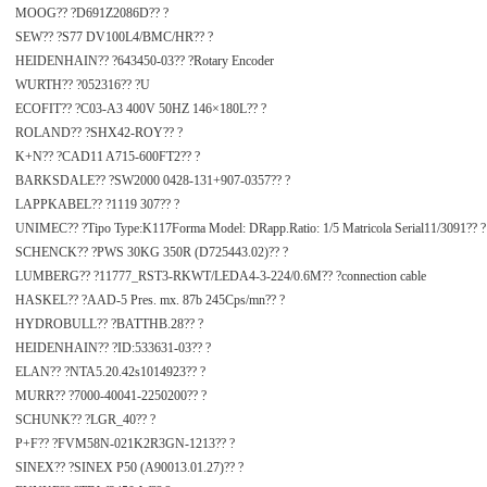
MOOG?? ?D691Z2086D?? ?
SEW?? ?S77 DV100L4/BMC/HR?? ?
HEIDENHAIN?? ?643450-03?? ?Rotary Encoder
WURTH?? ?052316?? ?U
ECOFIT?? ?C03-A3 400V 50HZ 146×180L?? ?
ROLAND?? ?SHX42-ROY?? ?
K+N?? ?CAD11 A715-600FT2?? ?
BARKSDALE?? ?SW2000 0428-131+907-0357?? ?
LAPPKABEL?? ?1119 307?? ?
UNIMEC?? ?Tipo Type:K117Forma Model: DRapp.Ratio: 1/5 Matricola Serial11/3091?? ?
SCHENCK?? ?PWS 30KG 350R (D725443.02)?? ?
LUMBERG?? ?11777_RST3-RKWT/LEDA4-3-224/0.6M?? ?connection cable
HASKEL?? ?AAD-5 Pres. mx. 87b 245Cps/mn?? ?
HYDROBULL?? ?BATTHB.28?? ?
HEIDENHAIN?? ?ID:533631-03?? ?
ELAN?? ?NTA5.20.42s1014923?? ?
MURR?? ?7000-40041-2250200?? ?
SCHUNK?? ?LGR_40?? ?
P+F?? ?FVM58N-021K2R3GN-1213?? ?
SINEX?? ?SINEX P50 (A90013.01.27)?? ?