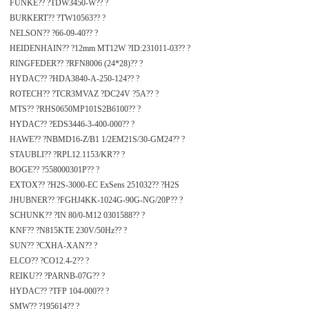
FUNKE?? ?TDW3450-W?? ?
BURKERT?? ?TW10563?? ?
NELSON?? ?66-09-40?? ?
HEIDENHAIN?? ?12mm MT12W ?ID:231011-03?? ?
RINGFEDER?? ?RFN8006 (24*28)?? ?
HYDAC?? ?HDA3840-A-250-124?? ?
ROTECH?? ?TCR3MVAZ ?DC24V ?5A?? ?
MTS?? ?RHS0650MP101S2B6100?? ?
HYDAC?? ?EDS3446-3-400-000?? ?
HAWE?? ?NBMD16-Z/B1 1/2EM21S/30-GM24?? ?
STAUBLI?? ?RPL12.1153/KR?? ?
BOGE?? ?558000301P?? ?
EXTOX?? ?H2S-3000-EC ExSens 251032?? ?H2S
JHUBNER?? ?FGHJ4KK-1024G-90G-NG/20P?? ?
SCHUNK?? ?IN 80/0-M12 0301588?? ?
KNF?? ?N815KTE 230V/50Hz?? ?
SUN?? ?CXHA-XAN?? ?
ELCO?? ?CO12.4-2?? ?
REIKU?? ?PARNB-07G?? ?
HYDAC?? ?TFP 104-000?? ?
SMW?? ?195614?? ?