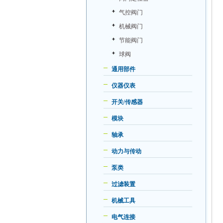
气控阀门
机械阀门
节能阀门
球阀
通用部件
仪器仪表
开关/传感器
模块
轴承
动力与传动
泵类
过滤装置
机械工具
电气连接