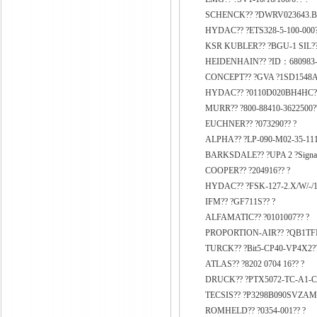
SCHENCK?? ?DWRV023643.B0
HYDAC?? ?ETS328-5-100-000?
KSR KUBLER?? ?BGU-1 SIL??
HEIDENHAIN?? ?ID：680983-0
CONCEPT?? ?GVA ?1SD1548A
HYDAC?? ?0110D020BH4HC?
MURR?? ?800-88410-3622500?
EUCHNER?? ?073290?? ?
ALPHA?? ?LP-090-M02-35-111
BARKSDALE?? ?UPA 2 ?Signal:4
COOPER?? ?204916?? ?
HYDAC?? ?FSK-127-2.X/W/-/
IFM?? ?GF711S?? ?
ALFAMATIC?? ?0101007?? ?
PROPORTION-AIR?? ?QB1TFI
TURCK?? ?Bit5-CP40-VP4X2??
ATLAS?? ?8202 0704 16?? ?
DRUCK?? ?PTX5072-TC-A1-
TECSIS?? ?P3298B090SVZAM
ROMHELD?? ?0354-001?? ?