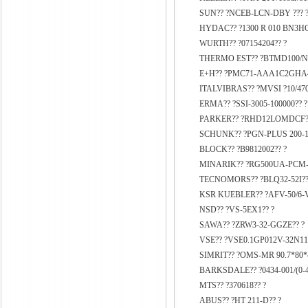
SUN?? ?NCEB-LCN-DBY ??? 
HYDAC?? ?1300 R 010 BN3HC
WURTH?? ?07154204?? ?
THERMO EST?? ?BTMD100/NPT
E+H?? ?PMC71-AAA1C2GHA4T
ITALVIBRAS?? ?MVSI ?10/470
ERMA?? ?SSI-3005-100000?? ?
PARKER?? ?RHD12LOMDCF?
SCHUNK?? ?PGN-PLUS 200-1-
BLOCK?? ?B9812002?? ?
MINARIK?? ?RG500UA-PCM-0
TECNOMORS?? ?BLQ32-52I??
KSR KUEBLER?? ?AFV-50/6-V
NSD?? ?VS-5EX1?? ?
SAWA?? ?ZRW3-32-GGZE?? ?
VSE?? ?VSE0.1GP012V-32N11/
SIMRIT?? ?OMS-MR 90.7*80*
BARKSDALE?? ?0434-001/(0-40
MTS?? ?370618?? ?
ABUS?? ?HT 211-D?? ?