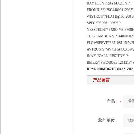
RAYTEK?? ?RAYMX2C?? ?
FRONIUS?? ?SC4400011203??
WISTRO?? ?FLAI Bg160-200 3-M
SPECK?? ?06.1036?? ?
NESSTECH?? ?4200-V3-P708H-
TDK-LAMBDA?? ?5140910028
FLOWSERVE?? ?510SI-15-W2D
AVTRON?? ?AV45HA4XX6W2
INA?? ?ZARN 2557 TN?? ?
BEIER?? ?WO60533 121121?? 
RPM2200MD621C304321Z02
产品留言
产品：
您的单位：