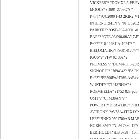
VICKERS?? ?DGMX2-5-PP-FW
MOOG?? ?D691-2702G?? ?
P+F?? ?UC2000-F43-2KIR2-V1
INTERNORMEN?? ?01.E.320.25
PARKER?? ?OSP-P32-10001-01
BAR?? ?GTE-98/090-08-V17-F?
P+F?? ?10-11631IA-1024?? ?
BIELOMATIK?? ?30014176?? 
IGUS*?? ?TW-02-30?? ?
PROMESS?? ?DUM4-11.3-20R.
SIGNODE?? ?569434?? ?PA
E+E?? ?EE300Ex-HT6S-AxB
WURTH?? ?715137040?? ?
ROEMHELD?? ?1752-023 φ20-1
OMT?? ?CPM38AN?? ?
POWER HYDRAWLIK?? ?PR30
AVTRON?? ?AV56A-1TFX1YXG
LEE?? ?INKX0501700AB MARS
NORELEM?? ?NLM 7380-12??
BERTHOLD?? ?LB 6739，10m