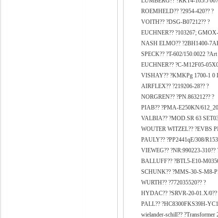
LUMBERG?? ?RKT4-165/5 007
ROEMHELD?? ?2954-420?? ?
VOITH?? ?DSG-B07212?? ?
EUCHNER?? ?103267; GMOX-PR-
NASH ELMO?? ?2BH1400-7AH
SPECK?? ?T-602/150.0022 ?Art
EUCHNER?? ?C-M12F05-05X0
VISHAY?? ?KMKPg 1700-1 0 I
AIRFLEX?? ?219206-28?? ?
NORGREN?? ?PN.863212?? ?
PIAB?? ?PMA-E250KN/612_20
VALBIA?? ?MOD.SR 63 SET03
WOUTER WITZEL?? ?EVBS PN
PAULY?? ?PP2441qE/308/R153
VIEWEG?? ?NR:990223-310?? 
BALLUFF?? ?BTL5-E10-M0350
SCHUNK?? ?MMS-30-S-M8-P
WURTH?? ?772035520?? ?
HYDAC?? ?SRVR-20-01.X/0??
PALL?? ?HC8300FKS39H-YC1
wielander-schill?? ?Transformer