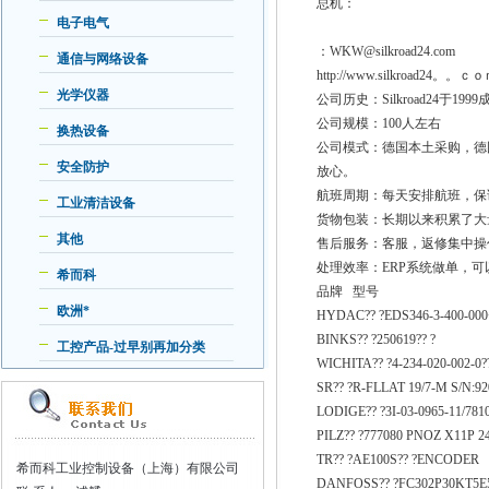
总机：
电子电气
：WKW@silkroad24.com
通信与网络设备
http://www.silkroad24。。ｃ
光学仪器
公司历史：Silkroad24
公司规模：100人左右
换热设备
公司模式：德国本土采购，德
安全防护
放心。
航班周期：每天安排航班，保
工业清洁设备
货物包装：长期以来积累了大
其他
售后服务：客服，返修集中操
处理效率：ERP系统做单，
希而科
品牌 型号
欧洲*
HYDAC?? ?EDS346-3-400-000
BINKS?? ?250619?? ?
工控产品-过早别再加分类
WICHITA?? ?4-234-020-002-0?
SR?? ?R-FLLAT 19/7-M S/N:92
LODIGE?? ?3I-03-0965-11/781
PILZ?? ?777080 PNOZ X11P 24
TR?? ?AE100S?? ?ENCODER
希而科工业控制设备（上海）有限公司
DANFOSS?? ?FC302P30KT