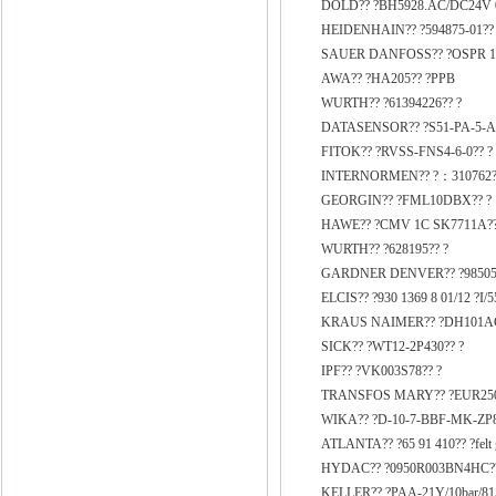
DOLD?? ?BH5928.AC/DC24V 0
HEIDENHAIN?? ?594875-01??
SAUER DANFOSS?? ?OSPR 10
AWA?? ?HA205?? ?PPB
WURTH?? ?61394226?? ?
DATASENSOR?? ?S51-PA-5-A
FITOK?? ?RVSS-FNS4-6-0?? ?
INTERNORMEN?? ?：310762?
GEORGIN?? ?FML10DBX?? ?
HAWE?? ?CMV 1C SK7711A??
WURTH?? ?628195?? ?
GARDNER DENVER?? ?98505.
ELCIS?? ?930 1369 8 01/12 ?I/
KRAUS NAIMER?? ?DH101AG
SICK?? ?WT12-2P430?? ?
IPF?? ?VK003S78?? ?
TRANSFOS MARY?? ?EUR250
WIKA?? ?D-10-7-BBF-MK-ZP
ATLANTA?? ?65 91 410?? ?felt g
HYDAC?? ?0950R003BN4HC??
KELLER?? ?PAA-21Y/10bar/815