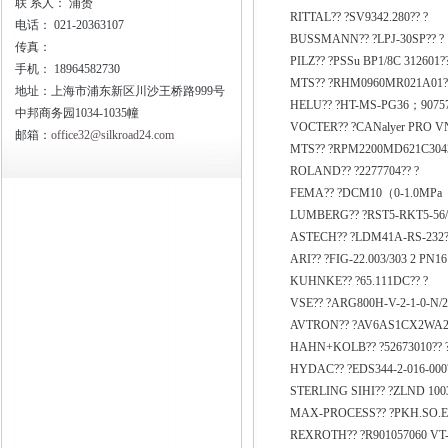
联
系人： 浦赟
RITTAL?? ?SV9342.280?? ?
电话：
021-20363107
BUSSMANN?? ?LPJ-30SP?? ?
传真：
PILZ?? ?PSSu BP1/8C 312601??
手机：
18964582730
MTS?? ?RHM0960MR021A01?
地址：上海市浦东新区川沙王桥路999号
HELU?? ?HT-MS-PG36；90757
中邦商务园1034-1035幢
VOCTER?? ?CANalyer PRO VN1
邮箱：
office32@silkroad24.com
MTS?? ?RPM2200MD621C3043
ROLAND?? ?2277704?? ?
FEMA?? ?DCM10（0-1.0MPa
LUMBERG?? ?RST5-RKT5-56/
ASTECH?? ?LDM41A-RS-232?
ARI?? ?FIG-22.003/303 2 PN1
KUHNKE?? ?65.111DC?? ?
VSE?? ?ARG800H-V-2-1-0-N
AVTRON?? ?AV6AS1CX2WA2
HAHN+KOLB?? ?52673010?? 
HYDAC?? ?EDS344-2-016-000?
STERLING SIHI?? ?ZLND 100
MAX-PROCESS?? ?PKH.SO.E2.
REXROTH?? ?R901057060 VT-