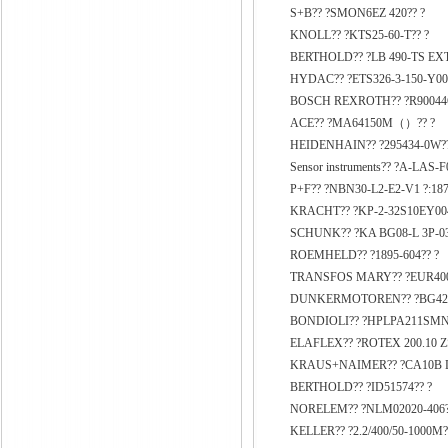
S+B?? ?SMON6EZ 420?? ?
KNOLL?? ?KTS25-60-T?? ?
BERTHOLD?? ?LB 490-TS EXT
HYDAC?? ?ETS326-3-150-Y00
BOSCH REXROTH?? ?R900446
ACE?? ?MA64150M（）?? ?
HEIDENHAIN?? ?295434-0W??
Sensor instruments?? ?A-LAS-F0
P+F?? ?NBN30-L2-E2-V1 ?:187
KRACHT?? ?KP-2-32S10EY00
SCHUNK?? ?KA BG08-L 3P-03
ROEMHELD?? ?1895-604?? ?
TRANSFOS MARY?? ?EUR400
DUNKERMOTOREN?? ?BG42X3
BONDIOLI?? ?HPLPA211SMNG
ELAFLEX?? ?ROTEX 200.10 Z
KRAUS+NAIMER?? ?CA10B D-
BERTHOLD?? ?ID51574?? ?
NORELEM?? ?NLM02020-406?
KELLER?? ?2.2/400/50-1000M?