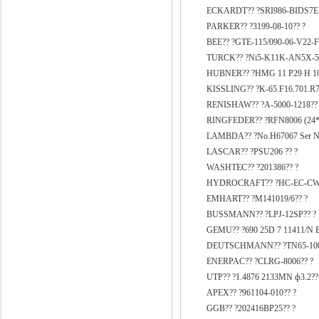
ECKARDT?? ?SRI986-BIDS7
PARKER?? ?3199-08-10?? ?
BEE?? ?GTE-115/090-06-V22-F
TURCK?? ?Ni5-K11K-AN5X-5?
HUBNER?? ?HMG 11 P29 H 10
KISSLING?? ?K-65.F16.701.R7
RENISHAW?? ?A-5000-1218??
RINGFEDER?? ?RFN8006 (24*2
LAMBDA?? ?No.H67067 Ser No
LASCAR?? ?PSU206 ?? ?
WASHTEC?? ?201386?? ?
HYDROCRAFT?? ?HC-EC-CW?
EMHART?? ?M141019/6?? ?
BUSSMANN?? ?LPJ-12SP?? ?
GEMU?? ?690 25D 7 11411/N 
DEUTSCHMANN?? ?TN65-1000
ENERPAC?? ?CLRG-8006?? ?
UTP?? ?1.4876 2133MN ф3.2??
APEX?? ?961104-010?? ?
GGB?? ?202416BP25?? ?