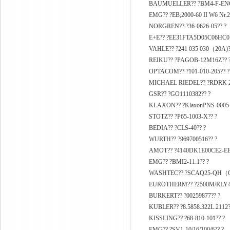
BAUMUELLER?? ?BM4-F-ENC-
EMG?? ?EB;2000-60 II W6 Nr.2
NORGREN?? ?36-0626-05?? ?
E+E?? ?EE31FTA5D05C06HC01
VAHLE?? ?241 035 030（20A)?
REIKU?? ?PAGOB-12M16Z?? 
OPTACOM?? ?101-010-205?? ?
MICHAEL RIEDEL?? ?RDRK 2
GSR?? ?GO1110382?? ?
KLAXON?? ?KlaxonPNS-0005 
STOTZ?? ?P65-1003-X?? ?
BEDIA?? ?CLS-40?? ?
WURTH?? ?969700516?? ?
AMOT?? ?4140DK1E00CE2-EE
EMG?? ?BMI2-11.1?? ?
WASHTEC?? ?SCAQ25-QH（Q
EUROTHERM?? ?2500M/RLY4
BURKERT?? ?00259877?? ?
KUBLER?? ?8.5858.322L.2112?
KISSLING?? ?68-810-101?? ?
EMG?? ?SV1-10/16/100/6?? ?