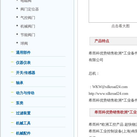
电磁阀
阀门定位器
气控阀门
点击看大图
机械阀门
节能阀门
产品特点
球阀
通用部件
希而科优势销售欧洲*工业备件55
有限公司
仪器仪表
开关/传感器
总机：
轴承
：WKW@silkroad24.com
动力与传动
http://www.silkroad24.com
希而科优势销售欧洲*工业备
泵类
希而科优势销售欧洲*工业备件R
过滤装置
机械工具
希而科*欧洲工控产品 超快物
希而科工业控制设备(上海)
机械配件