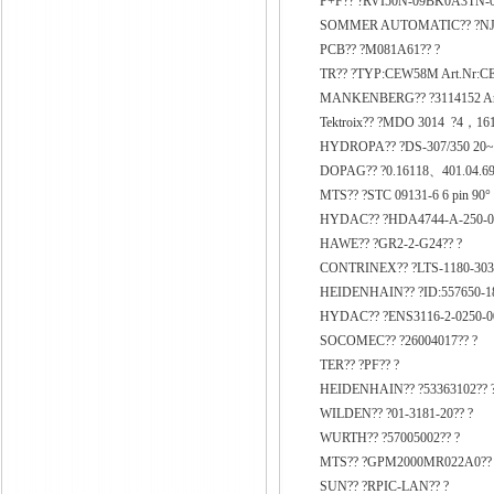
P+F?? ?RVI50N-09BK0A3TN-0
SOMMER AUTOMATIC?? ?NJ8
PCB?? ?M081A61?? ?
TR?? ?TYP:CEW58M Art.Nr:CE
MANKENBERG?? ?3114152 Artik
Tektroix?? ?MDO 3014 ?4，16
HYDROPA?? ?DS-307/350 20~3
DOPAG?? ?0.16118、401.04.69
MTS?? ?STC 09131-6 6 pin 90° 
HYDAC?? ?HDA4744-A-250-00
HAWE?? ?GR2-2-G24?? ?
CONTRINEX?? ?LTS-1180-303
HEIDENHAIN?? ?ID:557650-18
HYDAC?? ?ENS3116-2-0250-00
SOCOMEC?? ?26004017?? ?
TER?? ?PF?? ?
HEIDENHAIN?? ?53363102?? 
WILDEN?? ?01-3181-20?? ?
WURTH?? ?57005002?? ?
MTS?? ?GPM2000MR022A0?? 
SUN?? ?RPIC-LAN?? ?