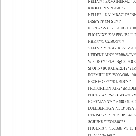
NEMA?? ? EXPOTHERM2-400V
KROEPLIN?? ?D450?? ?
KELLER +KALMBACH?? ?NN9
IHSE?? ?K434-S1?? ?
NORD?? ?SK160L/4 NO.E0610/
PHOENIX?? ?2861593 IBS IL
HBM?? ?1-C2/500N?? ?
VEM?? ?TYPE:A21K 225M 4 T
HEIDENHAIN?? ?376846-TA?? ?s
WISTRO?? ?FLAI Bg160-200 3-M
SPOHN+BURKHARDT?? ?TMO 2
ROEMHELD?? ?6000-006-1 ?06
BECKHOFF?? ?KL9190?? ?
PROPORTION-AIR?? ?MODEL:
PHOENIX?? ?SACC-EC-M12MS
HOFFMANN?? ?574900 19×0.3
LUEBBERING?? ?85134319?? 
DENISON?? ?T7H29DB B42 B12
SCHUNK?? ?301380?? ?
PHOENIX?? ?1655687 VS-15-T-
PILZ?? ?787140?? ?