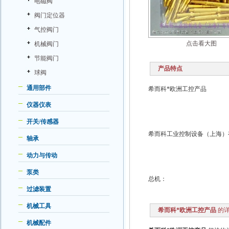
电磁阀
阀门定位器
气控阀门
点击看大图
机械阀门
节能阀门
产品特点
球阀
通用部件
希而科*欧洲工控产品
仪器仪表
开关/传感器
希而科工业控制设备（上海）
轴承
动力与传动
泵类
总机：
过滤装置
机械工具
希而科*欧洲工控产品
的详
机械配件