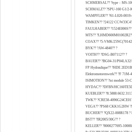
SCHMERSAL?? ?type：MS-100
SCHMALZ?? ?SPU-160 G1/2-I
WAMPFLER?? ?61-L020-0019-0
TIMKEN?? ?24122 CC/W33C4?
FAULHABER?? ?1524E006S??
MTS?? ?LHMD600M01002R2??
COAX?? ?5-VMK/25NC(70142)
BYK?? ?AW-4840?? ?
VOITH?? ?DSG-B07112?? ?
BAUER?? ?BG04-31/P04LA32
FP Hydraulique?? ?HDE 2ED1
Elektromotorenwerk?? ?F 71M-
ISIMOTION?? ?isi module 53-
HYDAC?? ?DFBN/HC160TE5D1
KUEBLER?? ?8.5888.6632.3113
TWK?? ?CRE58-4096G24CE01?
VEGA?? ?PS68 CKK1G2HW ?
BUCHER?? ?QX22-008R178 ? Pd
BST?? ?IR2005/30G?? ?
KELLER?? ?8000277695-10000