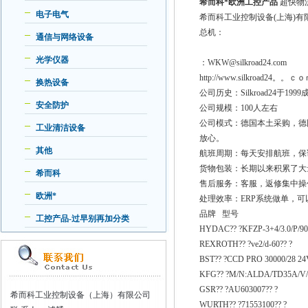
希而科*欧洲工控产品
超快物
电子电气
希而科工业控制设备(上海)
总机：
通信与网络设备
光学仪器
：WKW@silkroad24.com
http://www.silkroad24。。ｃ
换热设备
公司历史：Silkroad24
安全防护
公司规模：100人左右
公司模式：德国本土采购，德
工业清洁设备
放心。
其他
航班周期：每天安排航班，保
货物包装：长期以来积累了大
希而科
售后服务：客服，返修集中操
欧洲*
处理效率：ERP系统做单，
品牌 型号
工控产品-过早别再加分类
HYDAC?? ?KFZP-3+4/3.0/P/90/
REXROTH?? ?ve2/d-60?? ?
BST?? ?CCD PRO 30000/28 24V
KFG?? ?M/N:ALDA/TD35A/V
GSR?? ?AU603007?? ?
希而科工业控制设备（上海）有限公司
WURTH?? ?71553100?? ?