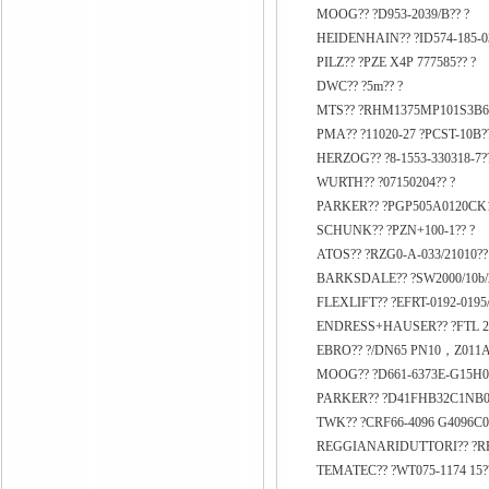
MOOG?? ?D953-2039/B?? ?
HEIDENHAIN?? ?ID574-185-03
PILZ?? ?PZE X4P 777585?? ?
DWC?? ?5m?? ?
MTS?? ?RHM1375MP101S3B61
PMA?? ?11020-27 ?PCST-10B??
HERZOG?? ?8-1553-330318-7
WURTH?? ?07150204?? ?
PARKER?? ?PGP505A0120CK
SCHUNK?? ?PZN+100-1?? ?
ATOS?? ?RZG0-A-033/21010??
BARKSDALE?? ?SW2000/10b/2s
FLEXLIFT?? ?EFRT-0192-0195/
ENDRESS+HAUSER?? ?FTL 26
EBRO?? ?/DN65 PN10，Z011A
MOOG?? ?D661-6373E-G15H
PARKER?? ?D41FHB32C1NB00
TWK?? ?CRF66-4096 G4096C0
REGGIANARIDUTTORI?? ?RR
TEMATEC?? ?WT075-1174 15?