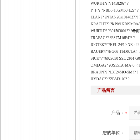
WURTH?? ?7145820?? ?
P+F?? ?NBB5-18GM50-E2?? ?
ELAN?? ?NTA5.20s1014827?? 
KRACHT?? ?KP0/1K20SM0A8
WURTH?? ?891503001?? ?
希而
TRAFAG?? ?PSTM16F4?? ?
ICOTEK?? ?KEL 24/10 NR 4224
BAUER?? ?BG06-11/D07LA4-
SICK?? ?6029630 SSL-2J04-G03
OMEGA?? ?OS551A-MA-6（T
BRAUN?? ?L3T24MO-5M?? ?
HYDAC?? ?ZBM310?? ?
产品留言
产品：
您的单位：