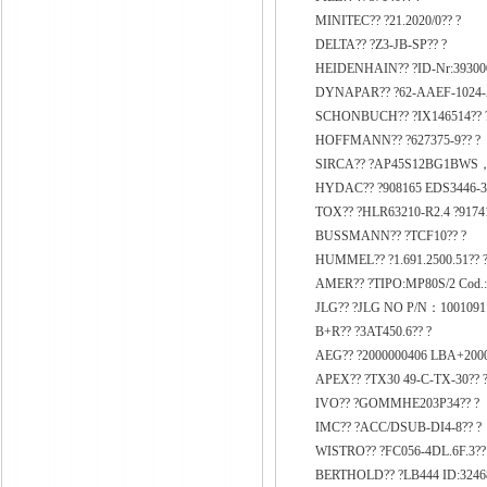
MINITEC?? ?21.2020/0?? ?
DELTA?? ?Z3-JB-SP?? ?
HEIDENHAIN?? ?ID-Nr:393000
DYNAPAR?? ?62-AAEF-1024-A
SCHONBUCH?? ?IX146514?? 
HOFFMANN?? ?627375-9?? ?
SIRCA?? ?AP45S12BG1BWS，:
HYDAC?? ?908165 EDS3446-3-
TOX?? ?HLR63210-R2.4 ?91741
BUSSMANN?? ?TCF10?? ?
HUMMEL?? ?1.691.2500.51?? 
AMER?? ?TIPO:MP80S/2 Cod.:
JLG?? ?JLG NO P/N：10010911
B+R?? ?3AT450.6?? ?
AEG?? ?2000000406 LBA+2000
APEX?? ?TX30 49-C-TX-30?? ?
IVO?? ?GOMMHE203P34?? ?
IMC?? ?ACC/DSUB-DI4-8?? ?
WISTRO?? ?FC056-4DL.6F.3??
BERTHOLD?? ?LB444 ID:32468