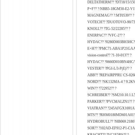
DELTATHERM?? ?DT18/15/150
P+F?? ?:NBB5-18GM50-E2-V1?
MAGNEMAG?? ?:MT0539?? ?
VOTECH?? ?DUOTOVO-90/736
KNOLL?? ?TG-52/22285?? ?
ENERPAC?? ?VFC-2?? ?
HYDAC?? ?0280D003BH3HC?
E+H?? ?PMC71-ABA1P21GAA
vision-control?? ?1-10-013?? ?
HYDAC?? ?0660D010BN4HC/V
VESTER?? ?PGI-L/3-P(E)?? ?
ABB?? ?REPAIRPPRU CS-026
NORD?? ?SK132MA-4 ? 9.2KW/
WIN?? ?722952?? ?
SCHREIBER?? ?SM210.10.1.L5
PARKER?? ?PVCMALZN1?? ?
VIATRAN?? ?245AFGX1691A?
MTS?? ?RHM0180MD601A01?
HYDROBULL?? ?HB069.2180?
SOR?? ?102AD-EF912-P1-C1A
KRACHT?? ?VC1F5RS?? ?