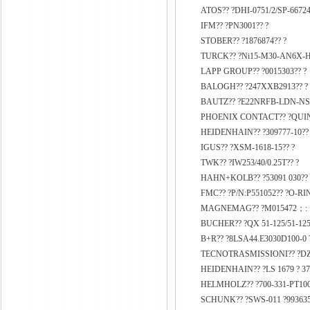
ATOS?? ?DHI-0751/2/SP-6672
IFM?? ?PN3001?? ?
STOBER?? ?1876874?? ?
TURCK?? ?Ni15-M30-AN6X-H
LAPP GROUP?? ?0015303?? ?
BALOGH?? ?247XXB2913?? ?
BAUTZ?? ?E22NRFB-LDN-NS-
PHOENIX CONTACT?? ?QUINT-
HEIDENHAIN?? ?309777-10?? ?c
IGUS?? ?XSM-1618-15?? ?
TWK?? ?IW253/40/0.25T?? ?
HAHN+KOLB?? ?53091 030?
FMC?? ?P/N:P551052?? ?O-
MAGNEMAG?? ?M015472；:
BUCHER?? ?QX 51-125/51-125
B+R?? ?8LSA44.E3030D100-0 ?
TECNOTRASMISSIONI?? ?DZ2
HEIDENHAIN?? ?LS 1679 ? 370 1
HELMHOLZ?? ?700-331-PT100
SCHUNK?? ?SWS-011 ?993635