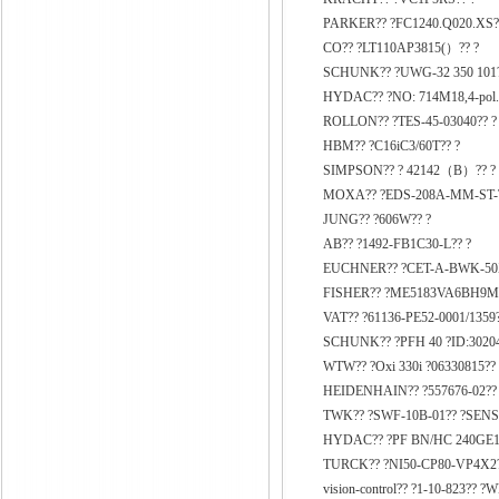
PARKER?? ?FC1240.Q020.XS?
CO?? ?LT110AP3815(）?? ?
SCHUNK?? ?UWG-32 350 101?
HYDAC?? ?NO: 714M18,4-pol.
ROLLON?? ?TES-45-03040?? ?
HBM?? ?C16iC3/60T?? ?
SIMPSON?? ? 42142（B）?? ?
MOXA?? ?EDS-208A-MM-ST-T
JUNG?? ?606W?? ?
AB?? ?1492-FB1C30-L?? ?
EUCHNER?? ?CET-A-BWK-50X
FISHER?? ?ME5183VA6BH9M
VAT?? ?61136-PE52-0001/1359?
SCHUNK?? ?PFH 40 ?ID:30204
WTW?? ?Oxi 330i ?06330815?? 
HEIDENHAIN?? ?557676-02??
TWK?? ?SWF-10B-01?? ?SEN
HYDAC?? ?PF BN/HC 240GE10
TURCK?? ?NI50-CP80-VP4X2?
vision-control?? ?1-10-823?