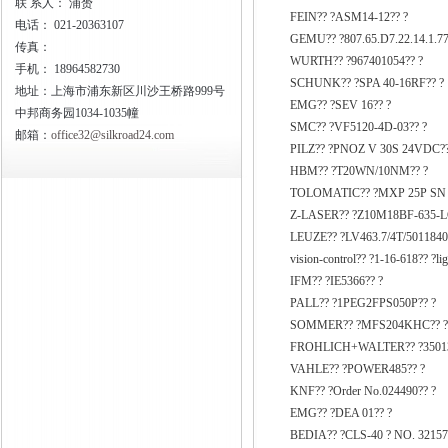
联
系人： 浦赟
FEIN?? ?ASM14-12?? ?
电话：
021-20363107
GEMU?? ?807.65.D7.22.14.1.77
传真：
WURTH?? ?967401054?? ?
手机：
18964582730
SCHUNK?? ?SPA 40-16RF?? ?
地址：上海市浦东新区川沙王桥路999号
EMG?? ?SEV 16?? ?
中邦商务园1034-1035幢
SMC?? ?VF5120-4D-03?? ?
邮箱：
office32@silkroad24.com
PILZ?? ?PNOZ V 30S 24VDC??
HBM?? ?T20WN/10NM?? ?
TOLOMATIC?? ?MXP 25P SN
Z-LASER?? ?Z10M18BF-635-L
LEUZE?? ?LV463.7/4T/5011840
vision-control?? ?1-16-618?? ?li
IFM?? ?IE5366?? ?
PALL?? ?1PEG2FPS050P?? ?
SOMMER?? ?MFS204KHC?? 
FROHLICH+WALTER?? ?35013
VAHLE?? ?POWER485?? ?
KNF?? ?Order No.024490?? ?
EMG?? ?DEA 01?? ?
BEDIA?? ?CLS-40 ? NO. 32157