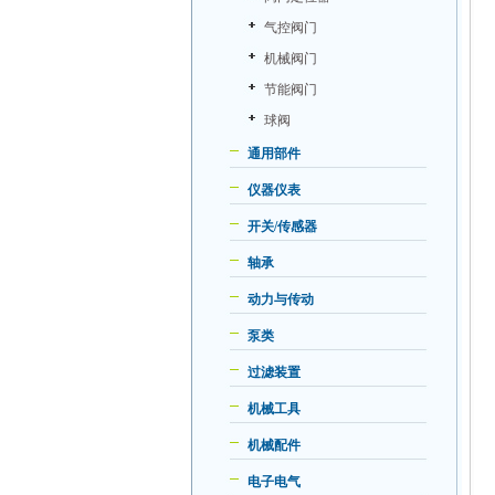
气控阀门
机械阀门
节能阀门
球阀
通用部件
仪器仪表
开关/传感器
轴承
动力与传动
泵类
过滤装置
机械工具
机械配件
电子电气