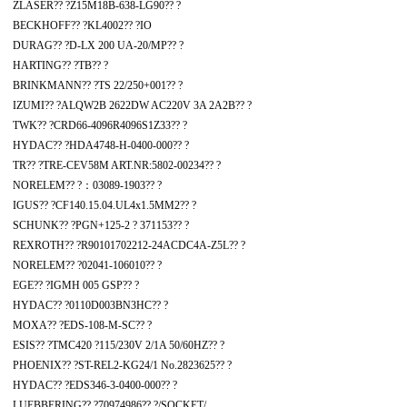
ZLASER?? ?Z15M18B-638-LG90?? ?
BECKHOFF?? ?KL4002?? ?IO
DURAG?? ?D-LX 200 UA-20/MP?? ?
HARTING?? ?TB?? ?
BRINKMANN?? ?TS 22/250+001?? ?
IZUMI?? ?ALQW2B 2622DW AC220V 3A 2A2B?? ?
TWK?? ?CRD66-4096R4096S1Z33?? ?
HYDAC?? ?HDA4748-H-0400-000?? ?
TR?? ?TRE-CEV58M ART.NR:5802-00234?? ?
NORELEM?? ?：03089-1903?? ?
IGUS?? ?CF140.15.04.UL4x1.5MM2?? ?
SCHUNK?? ?PGN+125-2 ? 371153?? ?
REXROTH?? ?R90101702212-24ACDC4A-Z5L?? ?
NORELEM?? ?02041-106010?? ?
EGE?? ?IGMH 005 GSP?? ?
HYDAC?? ?0110D003BN3HC?? ?
MOXA?? ?EDS-108-M-SC?? ?
ESIS?? ?TMC420 ?115/230V 2/1A 50/60HZ?? ?
PHOENIX?? ?ST-REL2-KG24/1 No.2823625?? ?
HYDAC?? ?EDS346-3-0400-000?? ?
LUEBBERING?? ?70974986?? ?/SOCKET/