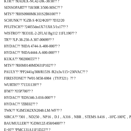
KTR?? ?RADEX-NC42-DK-38/38?? ?
SENSOPART?? ?18/30R 3/500-MSC?? ?
MTS?? ?RHS0900MK101S2B6100?? ?
SCHUNK?? ?GZB-S Φ32/Φ20?? ?D32/20
PFLITSCH?? ?24055dm1X7/1X8.5/1x17?? ?
WISTRO?? ?B331IL-2-2FLAI Bg112 11FL190?? ?
TR?? ?LP-38-250-A 307-00699?? ?
HYDAC?? ?HDA 4744-A-400-000?? ?
HYDAC?? ?HDA4444-A-600-000?? ?
KUKA?? ?00200655?? ?
MTS?? ?RHM0140MD631P102?? ?
PAULY?? ?PP2441q/308/R153S /R2/z3s/115+230VAC?? ?
FIRESTONE?? ?W01-M58-6984（TYP321）?? ?
WURTH?? ?71531139?? ?
IFM?? ?O5P700?? ?
HYDAC?? ?EDS346-3-016-000?? ?
HYDAC?? ?ZBE02?? ?
TWK?? ?GIM5362XN2048-LM-WF?? ?
SIRCA?? ?301，ND250，NP16，D.I，A316，NBR，STEMS A416，-10℃-100℃，PS1
BAUMULLER?? ?GDM12Z-858/0400?? ?
E+H?? ?PMC131A11F1D22?? ?