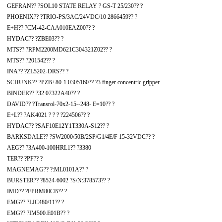
GEFRAN?? ?SOL10 STATE RELAY ? GS-T 25/230?? ?
PHOENIX?? ?TRIO-PS/3AC/24VDC/10 2866459?? ?
E+H?? ?CM-42-CAA010EAZ00?? ?
HYDAC?? ?ZBE03?? ?
MTS?? ?RPM2200MD621C304321Z02?? ?
MTS?? ?201542?? ?
INA?? ?ZL5202-DRS?? ?
SCHUNK?? ?PZB+80-1 0305160?? ?3 finger concentric gripper
BINDER?? ?32 07322A40?? ?
DAVID?? ?Transrol-70x2-15--248- E=10?? ?
E+L?? ?AK4021 ? ? ? ?224506?? ?
HYDAC?? ?SAF10E12Y1T330A-S12?? ?
BARKSDALE?? ?SW2000/50B/2SP/G1/4E/F 15-32VDC?? ?
AEG?? ?3A400-100HRL1?? ?3380
TER?? ?PF?? ?
MAGNEMAG?? ?:ML0101A?? ?
BURSTER?? ?8524-6002 ?S/N:378573?? ?
IMD?? ?FPRM80CB?? ?
EMG?? ?LIC480/11?? ?
EMG?? ?IM500.E01B?? ?