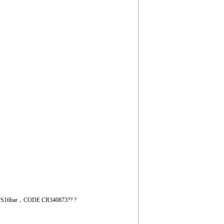
6bar，CODE CR340873?? ?