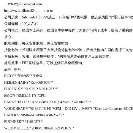
：WKW@silkroad24.com
http://www.silkroad24。。ｃｏｍ
公司历史：Silkroad24于1999成立，16年备件销售积累，励志成为国内“零出
公司规模：100人左右
公司模式：德国本土采购，德国仓库拼单操作，为客户节约了成本，提高了采购效
放心。
航班周期：每天安排航班，保证货物时效，
货物包装：长期以来积累了大量货物运输包装经验，所有货物均在国内进行二次包
售后服务：客服，返修集中操作，*的售后系统确保客户无后顾之忧。
处理效率：ERP系统做单，可以提供订单全程查询。
品牌 型号
RICO?? ?591605?? ?DP/X
HEIDENHAIN?? ?557660-06?? ?
PHOENIX?? ?D STS 2.5 3031762?? ?
EMG?? ?BMI2.11.1?? ?CPC
BARKSDALE?? ?Type switch 2000 ?0428-19 ?0-100bar?? ?
WOODHEAD?? ?S18211TC441/MPM，DC115V，2+PE?? ?Electrical Connector SOC
BAUER?? ?BS04-64U/P04LA10-ZW?? ?
EUCHNER?? ?110103?? ?
WEIDMULLER?? ?DRM570024LT/24VDC?? ?