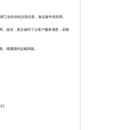
错率”欧洲工业自动化仪器仪表，备品备件供应商。
率。提供，真正做到了让客户服务满意，采购
装，规避国内运输风险。
KET