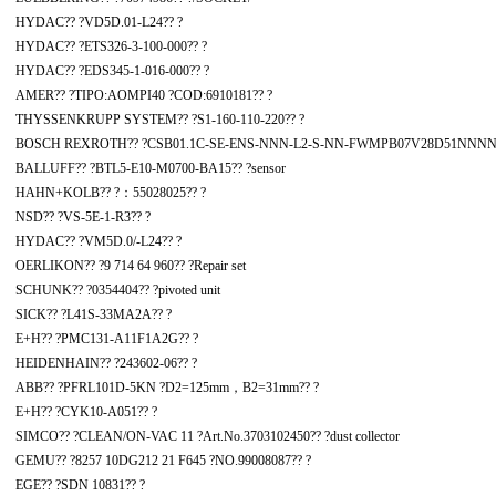
HYDAC?? ?VD5D.01-L24?? ?
HYDAC?? ?ETS326-3-100-000?? ?
HYDAC?? ?EDS345-1-016-000?? ?
AMER?? ?TIPO:AOMPI40 ?COD:6910181?? ?
THYSSENKRUPP SYSTEM?? ?S1-160-110-220?? ?
BOSCH REXROTH?? ?CSB01.1C-SE-ENS-NNN-L2-S-NN-FWMPB07V28D51NNNNN 
BALLUFF?? ?BTL5-E10-M0700-BA15?? ?sensor
HAHN+KOLB?? ?：55028025?? ?
NSD?? ?VS-5E-1-R3?? ?
HYDAC?? ?VM5D.0/-L24?? ?
OERLIKON?? ?9 714 64 960?? ?Repair set
SCHUNK?? ?0354404?? ?pivoted unit
SICK?? ?L41S-33MA2A?? ?
E+H?? ?PMC131-A11F1A2G?? ?
HEIDENHAIN?? ?243602-06?? ?
ABB?? ?PFRL101D-5KN ?D2=125mm，B2=31mm?? ?
E+H?? ?CYK10-A051?? ?
SIMCO?? ?CLEAN/ON-VAC 11 ?Art.No.3703102450?? ?dust collector
GEMU?? ?8257 10DG212 21 F645 ?NO.99008087?? ?
EGE?? ?SDN 10831?? ?