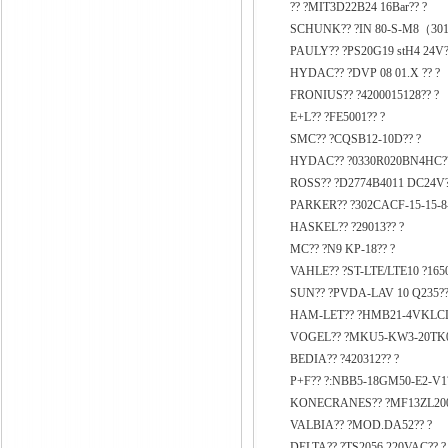
?? ?MIT3D22B24 16Bar?? ?
SCHUNK?? ?IN 80-S-M8（301
PAULY?? ?PS20G19 stH4 24V?
HYDAC?? ?DVP 08 01.X ?? ?
FRONIUS?? ?4200015128?? ?
E+L?? ?FE5001?? ?
SMC?? ?CQSB12-10D?? ?
HYDAC?? ?0330R020BN4HC??
ROSS?? ?D2774B4011 DC24V?
PARKER?? ?302CACF-15-15-8
HASKEL?? ?29013?? ?
MC?? ?N9 KP-18?? ?
VAHLE?? ?ST-LTE/LTE10 ?1650
SUN?? ?PVDA-LAV 10 Q235??
HAM-LET?? ?HMB21-4VKLCL
VOGEL?? ?MKU5-KW3-20TK0J
BEDIA?? ?420312?? ?
P+F?? ?:NBB5-18GM50-E2-V1?
KONECRANES?? ?MF13ZL200N
VALBIA?? ?MOD.DA52?? ?
DELTA?? ?TS2056 220VAC?? ?