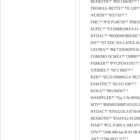
REXROTH?? ?R911306387?? ?
THOMAS+BETTS?? ?TC120?? 
WURTH?? ?055710?? ?
FMC?? ?P/N:P548739?? ?PR
EUPEC?? ?FZ1800R16KF4-S1 4
HYDAC?? ?0030D005BH3HC?
ISS?? ?ST XDC ISS-LATEX-HAUB
GESTRA?? ?RK71DN80/PN16 1
COREMO OCMEA?? ?20090??
PARKER?? ?PVCPEWS1N1?? 
STEIMEL?? ?SF/2 6RD?? ?
KEB?? ?ZG33 DM80GC4 ?IE2?
FAMATEC?? ?02.012.038?? ?
KUKA?? ?00128456?? ?
WAMPFLER?? ?Typ 5 Nr.09/042
MTS?? ?RHM0250MP101S2G11
HYDAC?? ?ENS3216-3-0730-0
REXROTH?? ?DA6VA2-41/200
PIAB?? ?PCL.P1BN.S.10D.SV?
STW?? ?A08-400-bar-R-01-08-
AB?? ?1794-IB32 32?? ?