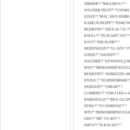
ZIMMER?? ?MKS2001A?? ?
WALTHER PILOT?? ?V2054011
LENZE?? ?MAC 19S35 RS0B0
KABELSCHLEPP?? ?NSMCW02
REXROTH?? ?EB/32.42.7.65 ?
KNOLL?? ?TG30-54/07 533?? ?
IGUS?? ?E08.30.03B?? ?
HEIDENHAIN?? ?LS 1679 ? 370 1
LOHSE?? ?A810205?? ?
WALTHER?? ?LP?019?0?L2230
MTS?? ?RHM2450MP101S1G21
REXROTH?? ?4WRKE32E1-600
HYDAC?? ?0110D005BH4HC?
NEIDLEIN?? ?2580-00?? ?
LUMBERG?? ?ASB 4 LED-5-4-
BARKSDALE?? ?BNA-S22-DN2
HUBA?? ?511.954603542?? ?
MTS?? ?RHM1000MP021S1G61
ODU?? ?087 170 365?? ?
EMCO?? ?10 B 01/201?? ?