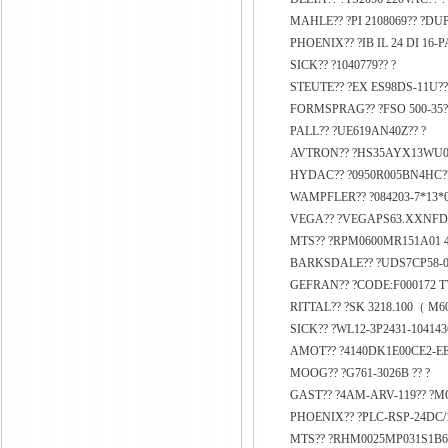
MAHLE?? ?PI 2108069?? ?DU
PHOENIX?? ?IB IL 24 DI 16-P
SICK?? ?1040779?? ?
STEUTE?? ?EX ES98DS-11U??
FORMSPRAG?? ?FSO 500-35?
PALL?? ?UE619AN40Z?? ?
AVTRON?? ?HS35AYX13WU0
HYDAC?? ?0950R005BN4HC??
WAMPFLER?? ?084203-7*13*0
VEGA?? ?VEGAPS63.XXNFD
MTS?? ?RPM0600MR151A01 4-
BARKSDALE?? ?UDS7CP58-04
GEFRAN?? ?CODE:F000172 TY
RITTAL?? ?SK 3218.100（ M60
SICK?? ?WL12-3P2431-104143
AMOT?? ?4140DK1E00CE2-EE
MOOG?? ?G761-3026B ?? ?
GAST?? ?4AM-ARV-119?? ?
PHOENIX?? ?PLC-RSP-24DC/
MTS?? ?RHM0025MP031S1B61