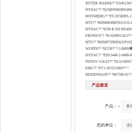
RITTER+BADER?? ?LWK150/1
HYDAC?? ?0250DN003BN4HC
HONSBERG?? ?FF-015RMS-13
MTS?? ?RHM0030MT021S1G1100
HYDAC?? ?0330 R 020 BN4HC
FRONIUS?? ?SC4200015412??
MTS?? ?RHM0750MD631P102?
WURTH?? ?62230?? ?-3.0MM
HYDAC?? ?EDS3446-2-0400-00
PENNY+GILES?? ?SLS130/0150
EMG?? ?SV1-10/32/100/6?? ?
HEIDENHAIN?? ?667596-01?? ?a
产品留言
产品：
您的单位：