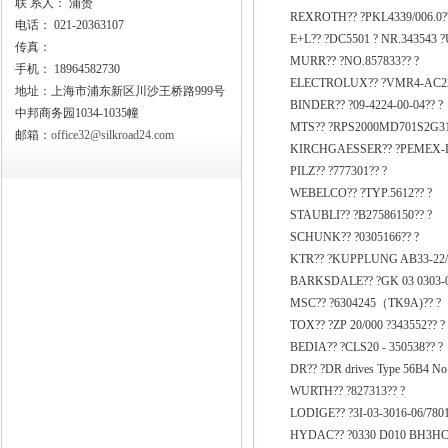
联
系人： 浦赟
REXROTH?? ?PKL4339/006.0?
电话：
021-20363107
E+L?? ?DC5501 ? NR.343543 
传真：
MURR?? ?NO.857833?? ?
手机：
18964582730
ELECTROLUX?? ?VMR4-AC22
地址：上海市浦东新区川沙王桥路999号
BINDER?? ?09-4224-00-04?? ?
中邦商务园1034-1035幢
MTS?? ?RPS2000MD701S2G31
邮箱：
office32@silkroad24.com
KIRCHGAESSER?? ?PEMEX-L
PILZ?? ?777301?? ?
WEBELCO?? ?TYP.5612?? ?
STAUBLI?? ?B27586150?? ?
SCHUNK?? ?0305166?? ?
KTR?? ?KUPPLUNG AB33-22/KD
BARKSDALE?? ?GK 03 0303-0
MSC?? ?6304245（TK9A)?? ?
TOX?? ?ZP 20/000 ?343552?? ?
BEDIA?? ?CLS20 - 350538?? ?
DR?? ?DR drives Type 56B4 No
WURTH?? ?827313?? ?
LODIGE?? ?3I-03-3016-06/7801
HYDAC?? ?0330 D010 BH3HC