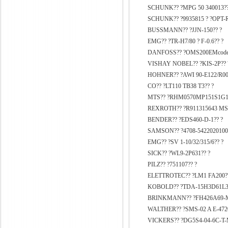
SCHUNK?? ?MPG 50 340013??
SCHUNK?? ?9935815 ? ?OPT-
BUSSMANN?? ?JJN-150?? ?
EMG?? ?TR-H7/80 ? F-0.6?? ?
DANFOSS?? ?OMS200EMcode15
VISHAY NOBEL?? ?KIS-2P?? 
HOHNER?? ?AWI 90-E122/R008
CO?? ?LT110 TB38 T3?? ?
MTS?? ?RHM0570MP151S1G11
REXROTH?? ?R911315643 MS
BENDER?? ?EDS460-D-1?? ?
SAMSON?? ?4708-5422020100
EMG?? ?SV 1-10/32/315/6?? ?
SICK?? ?WL9-2P631?? ?
PILZ?? ?751107?? ?
ELETTROTEC?? ?LM1 FA200??
KOBOLD?? ?TDA-15H3D61L3
BRINKMANN?? ?FH426A69-M
WALTHER?? ?SMS-02 A E-4720
VICKERS?? ?DG5S4-04-6C-T-