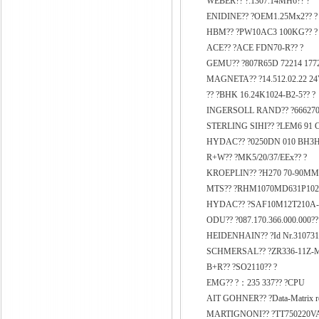
WEBER?? ?:1307.14MH6?? ?
ENIDINE?? ?OEM1.25Mx2?? ?
HBM?? ?PW10AC3 100KG?? ?
ACE?? ?ACE FDN70-R?? ?
GEMU?? ?807R65D 72214 1772
MAGNETA?? ?14.512.02.22 2
?? ?BHK 16.24K1024-B2-5?? ?
INGERSOLL RAND?? ?666270-
STERLING SIHI?? ?LEM6 91 C
HYDAC?? ?0250DN 010 BH3H
R+W?? ?MK5/20/37/EEx?? ?
KROEPLIN?? ?H270 70-90MM
MTS?? ?RHM1070MD631P102?
HYDAC?? ?SAF10M12T210A-S
ODU?? ?087.170.366.000.000??
HEIDENHAIN?? ?Id Nr.310731
SCHMERSAL?? ?ZR336-11Z-M
B+R?? ?SO2110?? ?
EMG?? ?：235 337?? ?CPU
AIT GOHNER?? ?Data-Matrix rea
MARTIGNONI?? ?TT750220VA