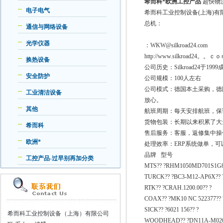
希而科*欧洲工控产品
超快物
电子电气
希而科工业控制设备(上海)
总机：
通信与网络设备
光学仪器
：WKW@silkroad24.com
http://www.silkroad24。。ｃ
换热设备
公司历史：Silkroad24
安全防护
公司规模：100人左右
公司模式：德国本土采购，德
工业清洁设备
放心。
其他
航班周期：每天安排航班，保
货物包装：长期以来积累了大
希而科
售后服务：客服，返修集中操
欧洲*
处理效率：ERP系统做单，
品牌 型号
工控产品-过早别再加分类
MTS?? ?RHM1050MD701S1G
TURCK?? ?BC3-M12-AP6X?? 
RTK?? ?CRAH.1200.00?? ?
COAX?? ?MK10 NC 522377?? 
SICK?? ?6021 156?? ?
希而科工业控制设备（上海）有限公司
WOODHEAD?? ?DN11A-M02