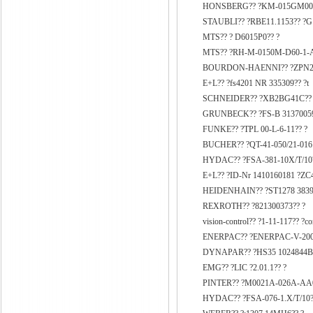
HONSBERG?? ?KM-015GM006
STAUBLI?? ?RBE11.1153?? ?G
MTS?? ? D6015P0?? ?
MTS?? ?RH-M-0150M-D60-1-A
BOURDON-HAENNI?? ?ZPN20
E+L?? ?fs4201 NR 335309?? ?t
SCHNEIDER?? ?XB2BG41C?? 
GRUNBECK?? ?FS-B 31370059
FUNKE?? ?TPL 00-L-6-11?? ?
BUCHER?? ?QT-41-050/21-016 
HYDAC?? ?FSA-381-10X/T/10?
E+L?? ?ID-Nr 1410160181 ?ZC4
HEIDENHAIN?? ?ST1278 38396
REXROTH?? ?821300373?? ?
vision-control?? ?1-11-117?? ?co
ENERPAC?? ?ENERPAC-V-200
DYNAPAR?? ?HS35 1024844B7
EMG?? ?LIC ?2.01.1?? ?
PINTER?? ?M0021A-026A-AA0
HYDAC?? ?FSA-076-1.X/T/10?