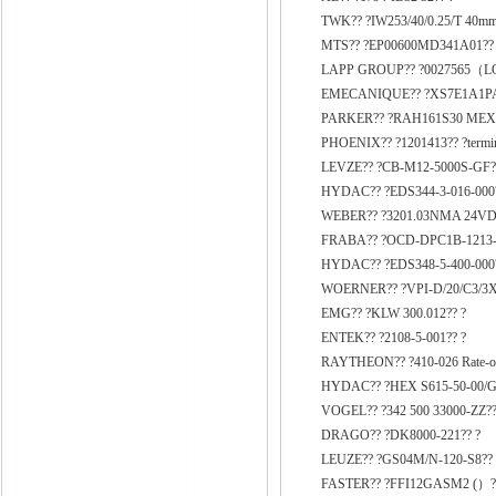
TWK?? ?IW253/40/0.25/T 40mm
MTS?? ?EP00600MD341A01??
LAPP GROUP?? ?0027565（
EMECANIQUE?? ?XS7E1A1PA
PARKER?? ?RAH161S30 MEX16
PHOENIX?? ?1201413?? ?termi
LEVZE?? ?CB-M12-5000S-GF?
HYDAC?? ?EDS344-3-016-000?
WEBER?? ?3201.03NMA 24VD
FRABA?? ?OCD-DPC1B-1213-
HYDAC?? ?EDS348-5-400-00
WOERNER?? ?VPI-D/20/C3/3X0
EMG?? ?KLW 300.012?? ?
ENTEK?? ?2108-5-001?? ?
RAYTHEON?? ?410-026 Rate-of
HYDAC?? ?HEX S615-50-00/G
VOGEL?? ?342 500 33000-ZZ??
DRAGO?? ?DK8000-221?? ?
LEUZE?? ?GS04M/N-120-S8?? 
FASTER?? ?FFI12GASM2 (）?