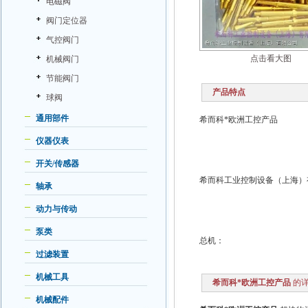
电磁阀
阀门定位器
气控阀门
点击看大图
机械阀门
节能阀门
产品特点
球阀
通用部件
希而科*欧洲工控产品
仪器仪表
开关/传感器
希而科工业控制设备（上海）
轴承
动力与传动
泵类
总机：
过滤装置
机械工具
希而科*欧洲工控产品
的详
机械配件