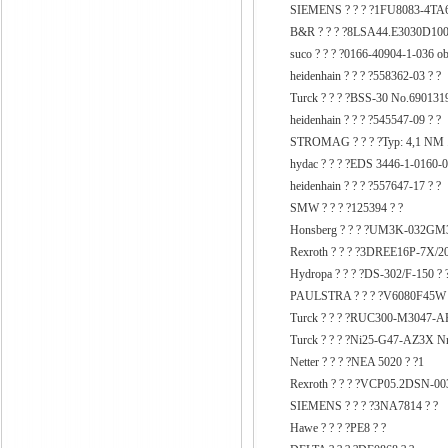
SIEMENS ? ? ? ?1FU8083-4TA6
B&R ? ? ? ?8LSA44.E3030D100-
suco ? ? ? ?0166-40904-1-036 ob
heidenhain ? ? ? ?558362-03 ? ?
Turck ? ? ? ?BSS-30 No.6901319
heidenhain ? ? ? ?545547-09 ? ?
STROMAG ? ? ? ?Typ: 4,1 NM .
hydac ? ? ? ?EDS 3446-1-0160-0
heidenhain ? ? ? ?557647-17 ?
SMW ? ? ? ?125394 ? ?
Honsberg ? ? ? ?UM3K-032GM3
Rexroth ? ? ? ?3DREE16P-7X/
Hydropa ? ? ? ?DS-302/F-150 ? 
PAULSTRA ? ? ? ?V6080F45W 
Turck ? ? ? ?RUC300-M3047-A
Turck ? ? ? ?Ni25-G47-AZ3X Nr
Netter ? ? ? ?NEA 5020 ? ?1
Rexroth ? ? ? ?VCP05.2DSN
SIEMENS ? ? ? ?3NA7814 ? ?
Hawe ? ? ? ?PE8 ? ?