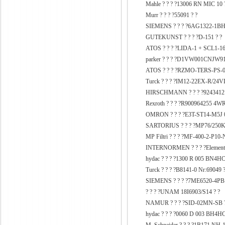
Mahle ? ? ? ?13006 RN MIC 10 
Murr ? ? ? ?55091 ? ?
SIEMENS ? ? ? ?6AG1322-1BH
GUTEKUNST ? ? ? ?D-151 ? ?
ATOS ? ? ? ?LIDA-1 + SCL1-16
parker ? ? ? ?D1VW001CNJW91
ATOS ? ? ? ?RZMO-TERS-PS-01
Turck ? ? ? ?IM12-22EX-R/24V
HIRSCHMANN ? ? ? ?9243412 ,
Rexroth ? ? ? ?R900964255 
OMRON ? ? ? ?E3T-ST14-M5J 0
SARTORIUS ? ? ? ?MP76/250K
MP Filtri ? ? ? ?MF-400-2-P10-
INTERNORMEN ? ? ? ?Element-
hydac ? ? ? ?1300 R 005 BN4HC
Turck ? ? ? ?B8141-0 Nr:69049 ?
SIEMENS ? ? ? ?7ME6520-4PB
? ? ? ?UNAM 18I6903/S14 ? ?
NAMUR ? ? ? ?SID-02MN-SB ?
hydac ? ? ? ?0060 D 003 BH4HC