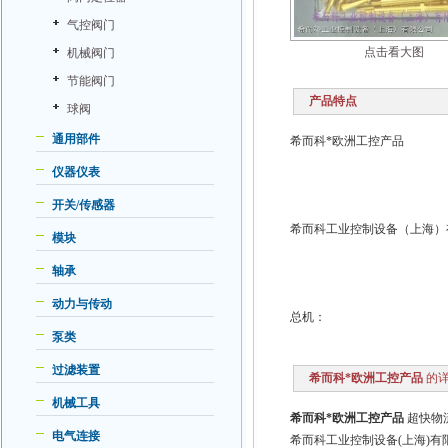
气控阀门
点击看大图
机械阀门
节能阀门
产品特点
球阀
通用部件
希而科*欧洲工控产品
仪器仪表
开关/传感器
希而科工业控制设备（上海）
模块
轴承
动力与传动
总机：
泵类
过滤装置
希而科*欧洲工控产品
的详
机械工具
希而科*欧洲工控产品
超快物
电气连接
希而科工业控制设备(上海)