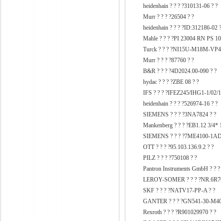
heidenhain ? ? ? ?310131-06 ? ?
Murr ? ? ? ?26504 ? ?
heidenhain ? ? ? ?ID:312186-02 ?
Mahle ? ? ? ?PI 23004 RN PS 10
Turck ? ? ? ?NI15U-M18M-VP
Murr ? ? ? ?87760 ? ?
B&R ? ? ? ?4D2024.00-090 ? ?
hydac ? ? ? ?ZBE 08 ? ?
IFS ? ? ? ?IFEZ245/IHG1-1/02/
heidenhain ? ? ? ?526974-16 ?
SIEMENS ? ? ? ?3NA7824 ? ?
Mankenberg ? ? ? ?EB1.12 3/4* 
SIEMENS ? ? ? ?7ME4100-1AD
OTT ? ? ? ?95.103.136.9.2 ? ?
PILZ ? ? ? ?750108 ? ?
Pantron Instruments GmbH ? ?
LEROY-SOMER ? ? ? ?NR.6R70
SKF ? ? ? ?NATV17-PP-A ? ?
GANTER ? ? ? ?GN541-30-M40
Rexroth ? ? ? ?R901029970 ? ?