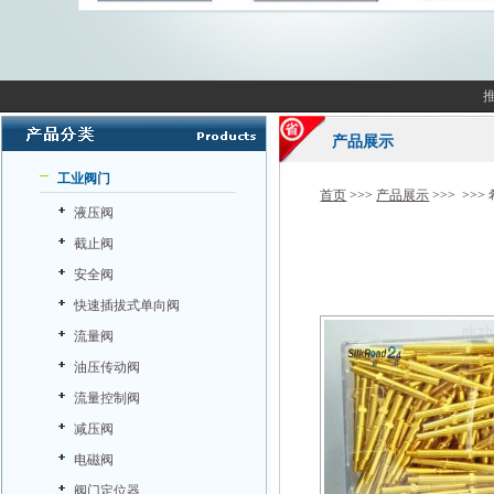
产品展示
工业阀门
首页
>>>
产品展示
>>> >>>
液压阀
截止阀
安全阀
快速插拔式单向阀
流量阀
油压传动阀
流量控制阀
减压阀
电磁阀
阀门定位器