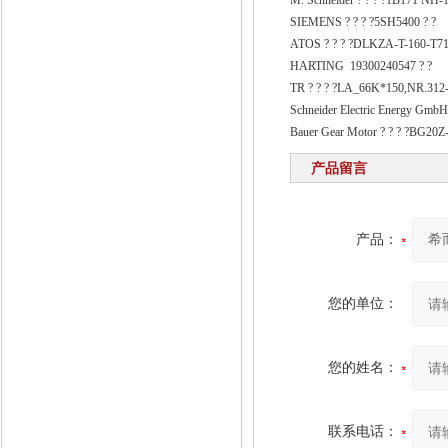
M. Schneider ? ? ? ?1B171 NH
SIEMENS ? ? ? ?5SH5400 ? ?
ATOS ? ? ? ?DLKZA-T-160-T71
HARTING 19300240547 ? ?
TR ? ? ? ?LA_66K*150,NR.312-
Schneider Electric Energy GmbH
Bauer Gear Motor ? ? ? ?BG2
产品留言
产品：
您的单位：
您的姓名：
联系电话：