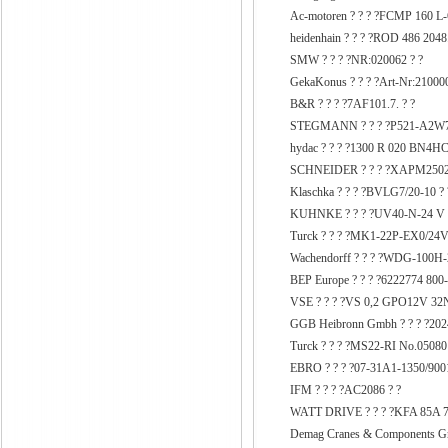
Ac-motoren ? ? ? ?FCMP 160 L-
heidenhain ? ? ? ?ROD 486 204
SMW ? ? ? ?NR:020062 ? ?
GekaKonus ? ? ? ?Art-Nr:210000
B&R ? ? ? ?7AF101.7. ? ?
STEGMANN ? ? ? ?P521-A2W72
hydac ? ? ? ?1300 R 020 BN4HC
SCHNEIDER ? ? ? ?XAPM2502
Klaschka ? ? ? ?BVLG7/20-10 ? 
KUHNKE ? ? ? ?UV40-N-24 V 
Turck ? ? ? ?MK1-22P-EX0/24V
Wachendorff ? ? ? ?WDG-100H
BEP Europe ? ? ? ?6222774 800-
VSE ? ? ? ?VS 0,2 GPO12V 32N1
GGB Heibronn Gmbh ? ? ? ?202
Turck ? ? ? ?MS22-RI No.05080
EBRO ? ? ? ?07-31A1-1350/9001
IFM ? ? ? ?AC2086 ? ?
WATT DRIVE ? ? ? ?KFA 85A 7
Demag Cranes & Components G