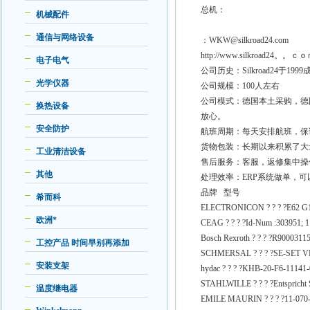
总机：
机械配件
通信与网络设备
：WKW@silkroad24.com
http://www.silkroad24。。ｃ
电子电气
公司历史：Silkroad24
光学仪器
公司规模：100人左右
公司模式：德国本土采购，德
换热设备
放心。
安全防护
航班周期：每天安排航班，保
货物包装：长期以来积累了大
工业清洁设备
售后服务：客服，返修集中操
其他
处理效率：ERP系统做单，
品牌 型号
希而科
ELECTRONICON ? ? ? ?E62 G1
欧洲*
CEAG ? ? ? ?Id-Num :303951; 1
Bosch Rexroth ? ? ? ?R9000311
工控产品 时间早别再添加
SCHMERSAL ? ? ? ?SE-SET VE
安装支架
hydac ? ? ? ?KHB-20-F6-11141-
STAHLWILLE ? ? ? ?Entspricht St
温度继电器
EMILE MAURIN ? ? ? ?11-070-