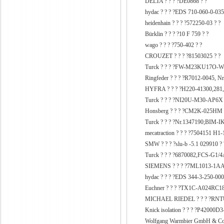
DELTA ? ? ? ?DE0868 ? ?
hydac ? ? ? ?EDS 710-060-0-035
heidenhain ? ? ? ?572250-03 ?
Bürklin ? ? ? ?10 F 759 ? ?
wago ? ? ? ?750-402 ? ?
CROUZET ? ? ? ?81503025 ? ?
Turck ? ? ? ?FW-M23KU17O-W
Ringfeder ? ? ? ?R7012-0045, Nr
HYFRA ? ? ? ?H220-41300,281,
Turck ? ? ? ?NI20U-M30-AP6X 
Honsberg ? ? ? ?CM2K-025HM 
Turck ? ? ? ?Nr.1347190;BIM
mecatraction ? ? ? ?7504151 H1-
SMW ? ? ? ?slu-b -5.1 029910 ? 
Turck ? ? ? ?6870082,FCS-G1
SIEMENS ? ? ? ?7ML1013-1AA
hydac ? ? ? ?EDS 344-3-250-000
Euchner ? ? ? ?TX1C-A024RC18
MICHAEL RIEDEL ? ? ? ?RNTU
Knick isolation ? ? ? ?P42000D3
Wolfgang Warmbier GmbH & Co.