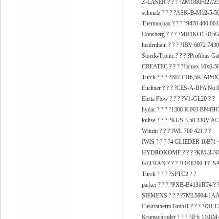
Z-LASER ? ? ? ?ZM18RF027/Z5
schmalz ? ? ? ?ASK-B-M12-5-50
Thermocoax ? ? ? ?9470 400 
Honsberg ? ? ? ?MR1KO1-015G
heidenhain ? ? ? ?IBV 6072 7430
Stoerk-Tronic ? ? ? ?Profibus 
CREATEC ? ? ? ?flamex 10x6-5
Turck ? ? ? ?BI2-EH6,5K-AP6X
Euchner ? ? ? ?CES-A-BPA No.0
Eletta Flow ? ? ? ?V1-GL20 ? ?
hydac ? ? ? ?1300 R 003 BN4HC
kuhse ? ? ? ?KUS 3.50 230V AC
Wittrin ? ? ? ?WL 700 421 ? ?
IWIS ? ? ? ?4 GLIEDER 16B?1
HYDROKOMP ? ? ? ?KM-3-N00
GEFRAN ? ? ? ?F048200 TP-S
Turck ? ? ? ?SPTC2 ? ?
parker ? ? ? ?PXB-B4131BT4 ? 
SIEMENS ? ? ? ?7ML5004-1AA
Elektratherm GmbH ? ? ? ?DR-C
Kromschroder ? ? ? ?IFS 110IM-