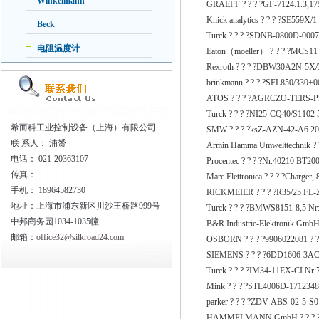
Winkelmann
GRAEFF ? ? ? ?GF-7124.1.3,17
Knick analytics ? ? ? ?SE559X/
Beck
Turck ? ? ? ?SDNB-0800D-0007
电阻温度计
Eaton（moeller） ? ? ? ?MCS11 
Rexroth ? ? ? ?DBW30A2N-5X
brinkmann ? ? ? ?SFL850/330+0
ATOS ? ? ? ?AGRCZO-TERS-PS
Turck ? ? ? ?NI25-CQ40/S1102 
希而科工业控制设备（上海）有限公司
SMW ? ? ? ?ksZ-AZN-42-A6 20
联
系人： 浦赟
Armin Hamma Umwelttechnik ? ?
电话：
021-20363107
Procentec ? ? ? ?Nr.40210 BT
传真：
Marc Elettronica ? ? ? ?Charger
手机：
18964582730
RICKMEIER ? ? ? ?R35/25 FL-
地址：上海市浦东新区川沙王桥路999号
Turck ? ? ? ?BMWS8151-8,5 Nr:
中邦商务园1034-1035幢
B&R Industrie-Elektronik GmbH 
邮箱：
office32@silkroad24.com
OSBORN ? ? ? ?9906022081 ? 
SIEMENS ? ? ? ?6DD1606-3AC
Turck ? ? ? ?IM34-11EX-CI Nr:
Mink ? ? ? ?STL4006D-1712348
parker ? ? ? ?ZDV-ABS-02-5-S0
HAMMELMANN GmbH ? ? ? ?04