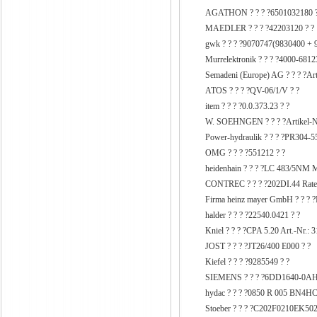
AGATHON ? ? ? ?6501032180 ?
MAEDLER ? ? ? ?42203120 ? ?
gwk ? ? ? ?9070747(9830400 + 
Murrelektronik ? ? ? ?4000-681
Semadeni (Europe) AG ? ? ? ?Art
ATOS ? ? ? ?QV-06/1/V ? ?
item ? ? ? ?0.0.373.23 ? ?
W. SOEHNGEN ? ? ? ?Artikel-Nr
Power-hydraulik ? ? ? ?PR304-5
OMG ? ? ? ?551212 ? ?
heidenhain ? ? ? ?LC 483/5N
CONTREC ? ? ? ?202DI.44 Rate T
Firma heinz mayer GmbH ? ? ? 
halder ? ? ? ?22540.0421 ? ?
Kniel ? ? ? ?CPA 5.20 Art.-Nr.: 
JOST ? ? ? ?JT26/400 E000 ? ?
Kiefel ? ? ? ?9285549 ? ?
SIEMENS ? ? ? ?6DD1640-0AH
hydac ? ? ? ?0850 R 005 BN4HC
Stoeber ? ? ? ?C202F0210EK50