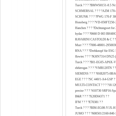
Turck ? ? ? ?BMWS8151-8.5 Nr:
SCHMERSAL ? ? ? ?AZM 170-
SCHUNK ? ? ? ?PWG 170-F 300
Honsberg ? ? ? ?VD-050FT250-3
Hanchen ? ? ? ?Dichtungsset for
hydac ? ? ? ?0660 D 003 BH4HC
RAVARINI CASTOLDI & C ? ? ?
Murr ? ? ? ?7000-48001-2950030
RNA ? ? ? ?Drehknopf für ESG 
flowtec ? ? ? ?KHN7314 DN25 (1
Turck ? ? ? ?BI1-EG05-AP6X-V
elektrogas ? ? ? ?VMR120TN ? 
SIEMENS ? ? ? ?6SB2075-0BA
EGE ? ? ? ?SC 440/1-A4-GSP ? 
MULTI-CONTACT ? ? ? ?18.120
precise ? ? ? ?410730 SRP16-Sp
B&R ? ? ? ?X20DI4371 ? ?
IFM ? ? ? ?E70381 ? ?
Turck ? ? ? ?BIM-EG08-Y1X-H
JUMO ? ? ? ?608501/2160-840-1