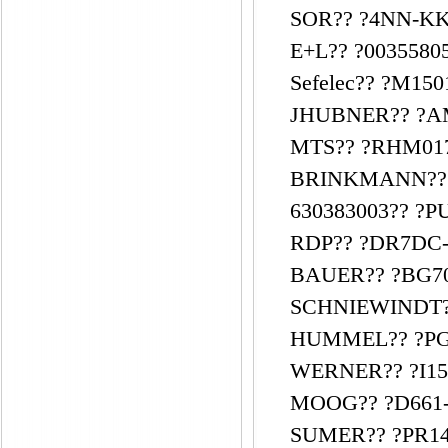
SOR?? ?4NN-KK
E+L?? ?00355805
Sefelec?? ?M150
JHUBNER?? ?AM
MTS?? ?RHM017
BRINKMANN?? ?
630383003?? ?
RDP?? ?DR7DC-
BAUER?? ?BG70
SCHNIEWINDT??
HUMMEL?? ?PG2
WERNER?? ?I15 
MOOG?? ?D661-
SUMER?? ?PR140