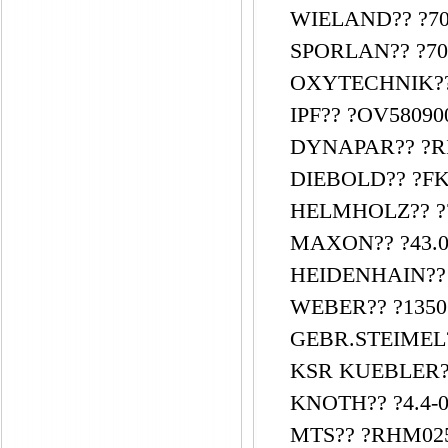
WIELAND?? ?70.
SPORLAN?? ?70
OXYTECHNIK??
IPF?? ?OV58090
DYNAPAR?? ?RI
DIEBOLD?? ?FK
HELMHOLZ?? ?7
MAXON?? ?43.03
HEIDENHAIN?? 
WEBER?? ?1350
GEBR.STEIMEL?
KSR KUEBLER??
KNOTH?? ?4.4-0
MTS?? ?RHM02