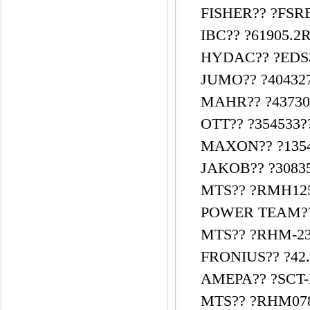
FISHER?? ?FSR
IBC?? ?61905.2
HYDAC?? ?EDS34
JUMO?? ?404327/
MAHR?? ?43730
OTT?? ?354533?
MAXON?? ?1354
JAKOB?? ?30835
MTS?? ?RMH12
POWER TEAM?? 
MTS?? ?RHM-23
FRONIUS?? ?42.
AMEPA?? ?SCT-
MTS?? ?RHM078