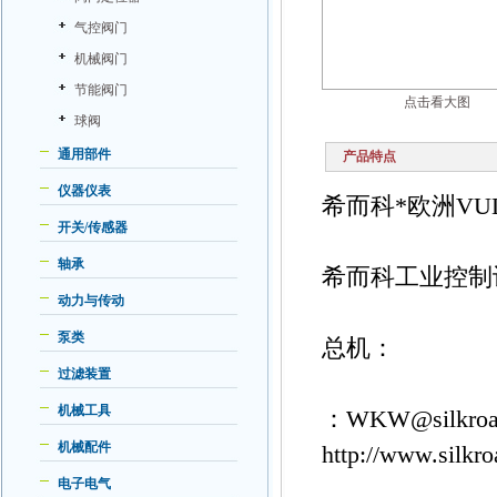
气控阀门
机械阀门
节能阀门
点击看大图
球阀
通用部件
产品特点
仪器仪表
希而科*欧洲VULCAN
开关/传感器
轴承
希而科工业控制
动力与传动
泵类
总机：
过滤装置
机械工具
：WKW@silkroa
机械配件
http://www.silkr
电子电气