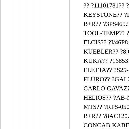
?? ?11101781?? 
KEYSTONE?? ?F
B+R?? ?3PS465.9
TOOL-TEMP?? ?
ELCIS?? ?I/46P8
KUEBLER?? ?8.0
KUKA?? ?168531
ELETTA?? ?S25
FLURO?? ?GALX
CARLO GAVAZZI??
HELIOS?? ?AB-N
MTS?? ?RPS-050
B+R?? ?8AC120.
CONCAB KABEL