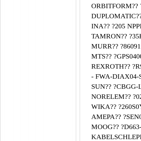
ORBITFORM?? ?
DUPLOMATIC?? 
INA?? ?205 NPP
TAMRON?? ?35
MURR?? ?86091
MTS?? ?GPS040
REXROTH?? ?R9
- FWA-DIAX04-
SUN?? ?CBGG-L
NORELEM?? ?02
WIKA?? ?260S0Y0
AMEPA?? ?SEN01
MOOG?? ?D663-
KABELSCHLEPP??