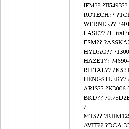
IFM?? ?II5493??
ROTECH?? ?TCR
WERNER?? ?401
LASE?? ?UltraL
ESM?? ?ASSKA2
HYDAC?? ?1300
HAZET?? ?4690-
RITTAL?? ?KS31
HENGSTLER?? ?0
ARIS?? ?K3006 0
BKD?? ?0.75D2
?
MTS?? ?RHM125
AVIT?? ?DGA-32