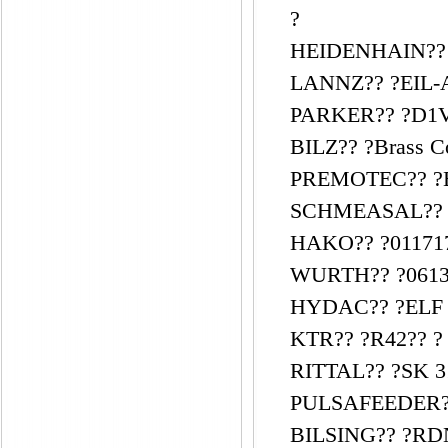
?
HEIDENHAIN?? ?
LANNZ?? ?EIL-A
PARKER?? ?D1
BILZ?? ?Brass C
PREMOTEC?? ?B
SCHMEASAL?? ?
HAKO?? ?011717
WURTH?? ?0613
HYDAC?? ?ELF P
KTR?? ?R42?? ?
RITTAL?? ?SK 3
PULSAFEEDER??
BILSING?? ?RDN