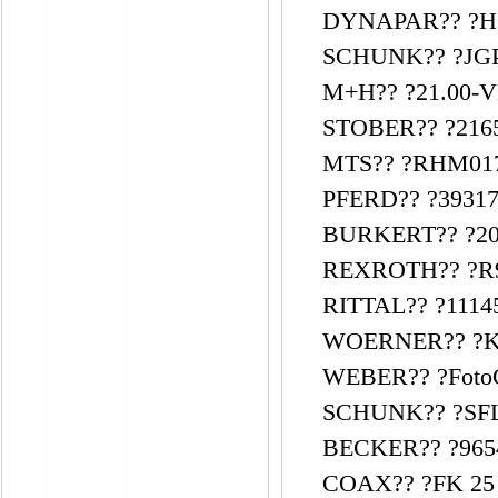
DYNAPAR?? ?H
SCHUNK?? ?JGP 
M+H?? ?21.00-V
STOBER?? ?216
MTS?? ?RHM017
PFERD?? ?39317
BURKERT?? ?20
REXROTH?? ?R9
RITTAL?? ?1114
WOERNER?? ?KFW
WEBER?? ?Foto
SCHUNK?? ?SFL-
BECKER?? ?9654
COAX?? ?FK 25 