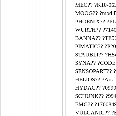
MEC?? ?K10-063
MOOG?? ?mod D
PHOENIX?? ?PL
WURTH?? ?7140
BANNA?? ?TE50
PIMATIC?? ?P20
STAUBLI?? ?H54
SYNA?? ?CODE:8
SENSOPART?? ?
HELIOS?? ?Art.-
HYDAC?? ?0990D
SCHUNK?? ?994
EMG?? ?1700849
VULCANIC?? ?E