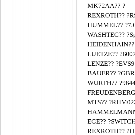
MK72AA?? ?
REXROTH?? ?R90
HUMMEL?? ?7.01
WASHTEC?? ?Spur
HEIDENHAIN?? ?
LUETZE?? ?600
LENZE?? ?EVS93
BAUER?? ?GBR
WURTH?? ?9644
FREUDENBERG?
MTS?? ?RHM02
HAMMELMANN?? 
EGE?? ?SWITCH
REXROTH?? ?H