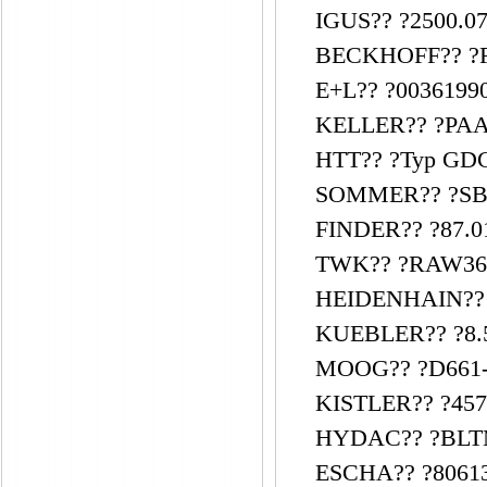
IGUS?? ?2500.07
BECKHOFF?? ?F
E+L?? ?00361990
KELLER?? ?PAA-
HTT?? ?Typ GDG
SOMMER?? ?SB1
FINDER?? ?87.01
TWK?? ?RAW36
HEIDENHAIN?? 
KUEBLER?? ?8.5
MOOG?? ?D661
KISTLER?? ?457
HYDAC?? ?BLTM 
ESCHA?? ?8061