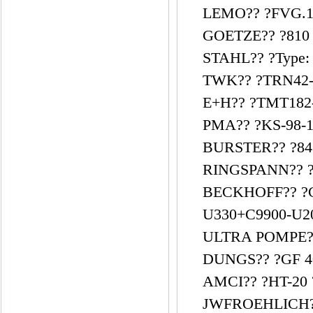
LEMO?? ?FVG.1
GOETZE?? ?810 
STAHL?? ?Type:
TWK?? ?TRN42-
E+H?? ?TMT182
PMA?? ?KS-98-1
BURSTER?? ?841
RINGSPANN?? ?4
BECKHOFF?? ?C
U330+C9900-U2
ULTRA POMPE??
DUNGS?? ?GF 40
AMCI?? ?HT-20 
JWFROEHLICH??