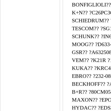
BONFIGLIOLI?? 
K+N?? ?C26PC3
SCHIEDRUM?? ?
TESCOM?? ?SG1
SCHUNK?? ?IN60
MOOG?? ?D633
GSR?? ?A63250
VEM?? ?K21R ?1
KUKA?? ?KRC4
EBRO?? ?232-08
BECKHOFF?? ?A
B+R?? ?80CM050
MAXON?? ?EPOS
HYDAC?? ?EDS34