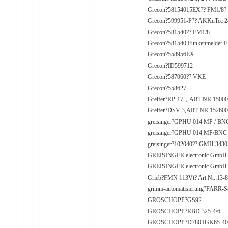
Grecon?58154015EX?? FM1/8?
Grecon?599951-P?? AKKuTec 2
Grecon?581540?? FM1/8
Grecon?581540,Funkenmelder 
Grecon?558956EX
Grecon?ID599712
Grecon?587060?? VKE
Grecon?558627
Greifer?RP-17，ART-NR.1500
Greifer?DSV-3,ART-NR.15260
greisinger?GPHU 014 MP / BN
greisinger?GPHU 014 MP/BNC
greisinger?102040?? GMH 3430
GREISINGER electronic Gmb
GREISINGER electronic GmbH
Grieb?FMN 113Vt? Art.Nr.:13-
grimm-automatisierung?FARR-S
GROSCHOPP?GS92
GROSCHOPP?RBD 325-4/6
GROSCHOPP?D780 IGK65-40,na