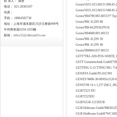
联
系人： 浦赟
Gestra?4351.015.60153 MK45
电话：
021-20363107
Gestra?4351.015.60153 MK45
传真：
Gestra?004790.065.60153?? Ty
手机：
18964582730
Gestra?RK 41,DN 80
地址：上海市浦东新区川沙王桥路999号
Gestra?RK44,DN50,PN16
中邦商务园1034-1035幢
Gestra?004680.001.60153
邮箱：
office32@silkroad24.com
Gestra?RK 41,DN 50
Gestra?RK 41,DN 40
Gestra?000064.037.60153
GETT?TKL-020-POS-WHITE, 
GETT Geraetetechnik GmbH?
GETTING G.O.TTING?HG 7140
GEWEFA Gmbh?05.032.901
GEWES?4606-30-00/03x3120-0
GEWO?M 14 x 1,25? (9)GJ_0028
GGB?2525 DU
GGB?2525DU
GGB?GGB-1215DUB
GGB Heibronn Gmbh?BB2012
GGB Heilbronn GmbH?WC16