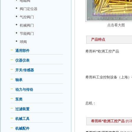
电磁阀
阀门定位器
气控阀门
点击看大图
机械阀门
节能阀门
产品特点
球阀
通用部件
希而科*欧洲工控产品
仪器仪表
开关/传感器
希而科工业控制设备（上海）
轴承
动力与传动
泵类
总机：
过滤装置
机械工具
希而科*欧洲工控产品
的详
机械配件