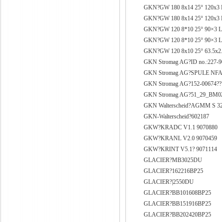
GKN?GW 180 8x14 25° 120x3 La
GKN?GW 180 8x14 25° 120x3 La
GKN?GW 120 8*10 25° 90×3
GKN?GW 120 8*10 25° 90×3
GKN?GW 120 8x10 25° 63.5x2.4
GKN Stromag AG?ID no.:227-
GKN Stromag AG?SPULE NFA 
GKN Stromag AG?152-00674??
GKN Stromag AG?51_29_BM0Z
GKN Walterscheid?AGMM S 3
GKN-Walterscheid?602187
GKW?KRADC V1.1 9070880
GKW?KRANL V2.0 9070459
GKW?KRINT V5.1? 9071114
GLACIER?MB3025DU
GLACIER?162216BP25
GLACIER?|2550DU
GLACIER?BB101608BP25
GLACIER?BB151916BP25
GLACIER?BB202420BP25