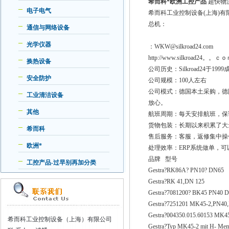
希而科*欧洲工控产品
超快物
电子电气
希而科工业控制设备(上海)
总机：
通信与网络设备
光学仪器
：WKW@silkroad24.com
http://www.silkroad24。。ｃ
换热设备
公司历史：Silkroad24
安全防护
公司规模：100人左右
公司模式：德国本土采购，德
工业清洁设备
放心。
其他
航班周期：每天安排航班，保
货物包装：长期以来积累了大
希而科
售后服务：客服，返修集中操
欧洲*
处理效率：ERP系统做单，
品牌 型号
工控产品-过早别再加分类
Gestra?RK86A? PN10? DN65
Gestra?RK 41,DN 125
Gestra?7081200? BK45 PN40 D
Gestra?7251201 MK45-2,PN40,
Gestra?004350.015.60153 MK
希而科工业控制设备（上海）有限公司
Gestra?Typ MK45-2 mit H- Me