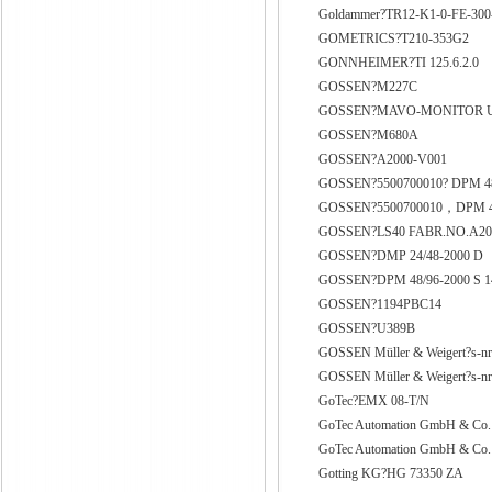
Goldammer?TR12-K1-0-FE-300
GOMETRICS?T210-353G2
GONNHEIMER?TI 125.6.2.0
GOSSEN?M227C
GOSSEN?MAVO-MONITOR 
GOSSEN?M680A
GOSSEN?A2000-V001
GOSSEN?5500700010? DPM 48
GOSSEN?5500700010，DPM 48
GOSSEN?LS40 FABR.NO.A20
GOSSEN?DMP 24/48-2000 D
GOSSEN?DPM 48/96-2000 S 1
GOSSEN?1194PBC14
GOSSEN?U389B
GOSSEN Müller & Weigert?s-nr
GOSSEN Müller & Weigert?s-nr
GoTec?EMX 08-T/N
GoTec Automation GmbH & Co
GoTec Automation GmbH & Co.
Gotting KG?HG 73350 ZA