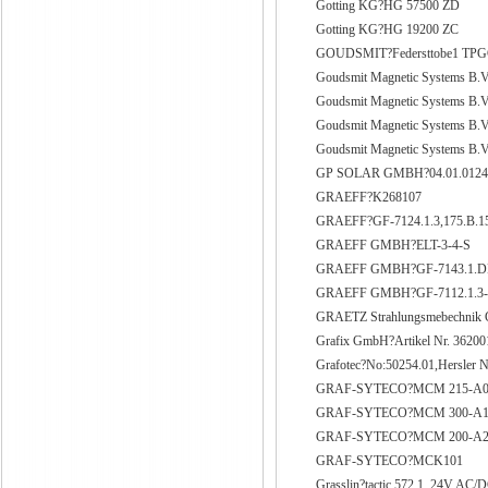
Gotting KG?HG 57500 ZD
Gotting KG?HG 19200 ZC
GOUDSMIT?Federsttobe1 TPG
Goudsmit Magnetic Systems B.
Goudsmit Magnetic Systems B
Goudsmit Magnetic Systems B
Goudsmit Magnetic Systems B
GP SOLAR GMBH?04.01.0124(3
GRAEFF?K268107
GRAEFF?GF-7124.1.3,175.B.15
GRAEFF GMBH?ELT-3-4-S
GRAEFF GMBH?GF-7143.1.DD.
GRAEFF GMBH?GF-7112.1.3-L.
GRAETZ Strahlungsmebechnik 
Grafix GmbH?Artikel Nr. 36200
Grafotec?No:50254.01,Hersler 
GRAF-SYTECO?MCM 215-A
GRAF-SYTECO?MCM 300-A
GRAF-SYTECO?MCM 200-A
GRAF-SYTECO?MCK101
Grasslin?tactic 572.1, 24V AC/D