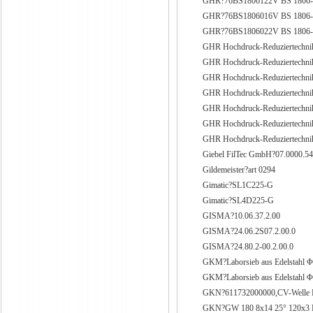
GHR?76BS1806122V BS 1806-1
GHR?76BS1806016V BS 1806-0
GHR?76BS1806022V BS 1806-0
GHR Hochdruck-Reduziertech
GHR Hochdruck-Reduziertech
GHR Hochdruck-Reduziertechn
GHR Hochdruck-Reduziertech
GHR Hochdruck-Reduziertech
GHR Hochdruck-Reduziertech
GHR Hochdruck-Reduziertech
Giebel FilTec GmbH?07.0000.54
Gildemeister?art 0294
Gimatic?SL1C225-G
Gimatic?SL4D225-G
GISMA?10.06.37.2.00
GISMA?24.06.2S07.2.00.0
GISMA?24.80.2-00.2.00.0
GKM?Laborsieb aus Edelstahl
GKM?Laborsieb aus Edelstahl
GKN?611732000000,CV-Welle D
GKN?GW 180 8x14 25° 120x3 La