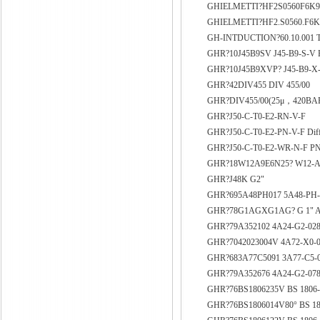
GHIELMETTI?HF2S0560F6K9.
GHIELMETTI?HF2.S0560.F6K9
GH-INTDUCTION?60.10.001 
GHR?10J45B9SV J45-B9-S-V 
GHR?10J45B9XVP? J45-B9-X-V
GHR?42DIV455 DIV 455/00
GHR?DIV455/00(25μ，420BA
GHR?J50-C-T0-E2-RN-V-F
GHR?J50-C-T0-E2-PN-V-F Dif
GHR?J50-C-T0-E2-WR-N-F P
GHR?18W12A9E6N25? W12-A9
GHR?J48K G2"
GHR?695A48PH017 5A48-PH-017
GHR?78G1AGXG1AG? G 1" AG 
GHR?79A352102 4A24-G2-028
GHR?7042023004V 4A72-X0-01
GHR?683A77C5091 3A77-C5-09
GHR?79A352676 4A24-G2-078 
GHR?76BS1806235V BS 1806-2
GHR?76BS1806014V80° BS 1806