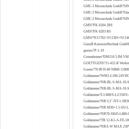
GMC-I Messtechnik GmbH?S
GMC-I Messtechnik GmbH?Sin
GMC-I Messtechnik GmbH?SINE
GMN?FK 6204 2RS
GMN?FK 6203 RS
GMW?N11782+N11303+N1146
GneuB Kunststofftechnik Gm
gneuss?P-1-10
Goennheimer?DM110.5.IM.VM
GOETTGENS?11-432-R Werksto
Goetze?76.90 H-60 NB60 1100
Goldammer?WM1-L100-24VD
Goldammer?NR-BL-S-MA-10-SR
Goldammer?NR-BL-S-MA-10-S
Goldammer?L1/400/S-L2/350/S
Goldammer?NR G1”-NT-1-SR30
Goldammer?NR M30×1.5-SO-L
Goldammer?NR70-SR45-L400-0
Goldammer?TR 12-K1-A-FE-1
Goldammer?NRA-W MAX 230