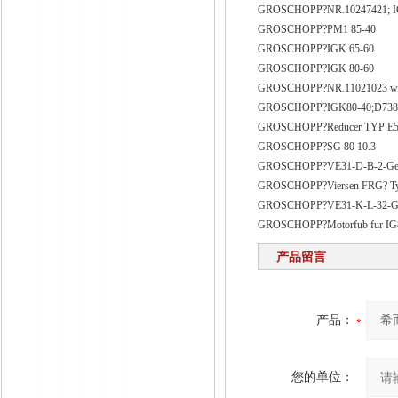
GROSCHOPP?NR.10247421; I
GROSCHOPP?PM1 85-40
GROSCHOPP?IGK 65-60
GROSCHOPP?IGK 80-60
GROSCHOPP?NR.11021023 wk
GROSCHOPP?IGK80-40;D73
GROSCHOPP?Reducer TYP E5 
GROSCHOPP?SG 80 10.3
GROSCHOPP?VE31-D-B-2-Getr
GROSCHOPP?Viersen FRG? Ty
GROSCHOPP?VE31-K-L-32-Get
GROSCHOPP?Motorfub fur IG8
产品留言
产品：
您的单位：