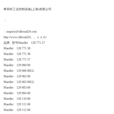
希而科工业控制设备(上海)有限公司
：
：inquiry@silkroad24.com
http://www.silkroad24。。ｃｏｍ/
品牌 型号Maedler 128 771 27
Maedler 128 771 30
Maedler 128 771 38
Maedler 128 771 57
Maedler 129 000 00
Maedler 129 000 00GL
Maedler 129 002 00
Maedler 129 003 00GL
Maedler 129 003 06
Maedler 129 004 00
Maedler 129 110 00
Maedler 129 111 00
Maedler 129 112 00