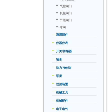
气控阀门
机械阀门
节能阀门
球阀
通用部件
仪器仪表
开关/传感器
轴承
动力与传动
泵类
过滤装置
机械工具
机械配件
电子电气