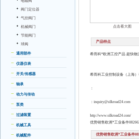
电磁阀
阀门定位器
气控阀门
点击看大图
机械阀门
节能阀门
产品特点
球阀
通用部件
希而科*欧洲工控产品 超快物流
仪器仪表
开关/传感器
希而科工业控制设备（上海）
轴承
：
动力与传动
：inquiry@silkroad24.com
泵类
过滤装置
http://www.silkroad24.com/
优势销售欧洲*工业备件08266
机械工具
优势销售欧洲*工业备件082
机械配件