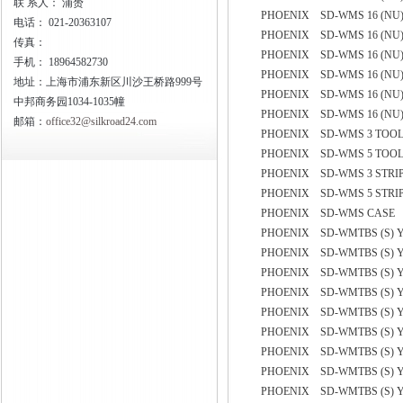
联
系人： 浦赟
PHOENIX SD-WMS 16 (NU) 
电话：
021-20363107
PHOENIX SD-WMS 16 (NU) 
传真：
PHOENIX SD-WMS 16 (NU) 
手机：
18964582730
PHOENIX SD-WMS 16 (NU) 
地址：上海市浦东新区川沙王桥路999号
PHOENIX SD-WMS 16 (NU) 
中邦商务园1034-1035幢
PHOENIX SD-WMS 16 (NU) 
邮箱：
office32@silkroad24.com
PHOENIX SD-WMS 3 TOOL
PHOENIX SD-WMS 5 TOOL
PHOENIX SD-WMS 3 STRI
PHOENIX SD-WMS 5 STRI
PHOENIX SD-WMS CASE 
PHOENIX SD-WMTBS (S) YE
PHOENIX SD-WMTBS (S) YE
PHOENIX SD-WMTBS (S) YE
PHOENIX SD-WMTBS (S) YE
PHOENIX SD-WMTBS (S) YE
PHOENIX SD-WMTBS (S) YE
PHOENIX SD-WMTBS (S) YE
PHOENIX SD-WMTBS (S) YE
PHOENIX SD-WMTBS (S) YE