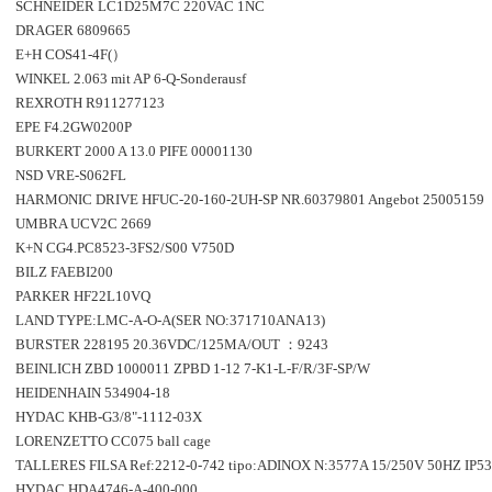
SCHNEIDER LC1D25M7C 220VAC 1NC
DRAGER 6809665
E+H COS41-4F(）
WINKEL 2.063 mit AP 6-Q-Sonderausf
REXROTH R911277123
EPE F4.2GW0200P
BURKERT 2000 A 13.0 PIFE 00001130
NSD VRE-S062FL
HARMONIC DRIVE HFUC-20-160-2UH-SP NR.60379801 Angebot 25005159
UMBRA UCV2C 2669
K+N CG4.PC8523-3FS2/S00 V750D
BILZ FAEBI200
PARKER HF22L10VQ
LAND TYPE:LMC-A-O-A(SER NO:371710ANA13)
BURSTER 228195 20.36VDC/125MA/OUT ：9243
BEINLICH ZBD 1000011 ZPBD 1-12 7-K1-L-F/R/3F-SP/W
HEIDENHAIN 534904-18
HYDAC KHB-G3/8"-1112-03X
LORENZETTO CC075 ball cage
TALLERES FILSA Ref:2212-0-742 tipo:ADINOX N:3577A 15/250V 50HZ IP5
HYDAC HDA4746-A-400-000