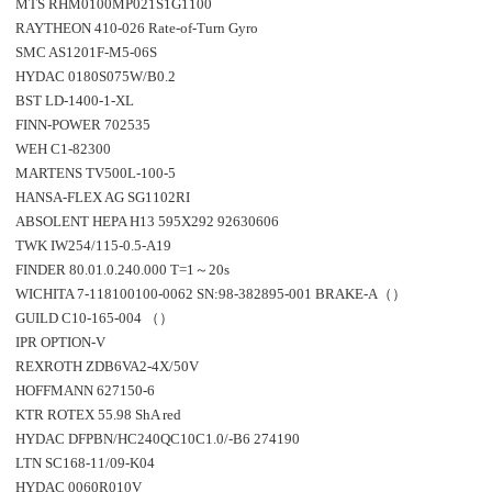
MTS RHM0100MP021S1G1100
RAYTHEON 410-026 Rate-of-Turn Gyro
SMC AS1201F-M5-06S
HYDAC 0180S075W/B0.2
BST LD-1400-1-XL
FINN-POWER 702535
WEH C1-82300
MARTENS TV500L-100-5
HANSA-FLEX AG SG1102RI
ABSOLENT HEPA H13 595X292 92630606
TWK IW254/115-0.5-A19
FINDER 80.01.0.240.000 T=1～20s
WICHITA 7-118100100-0062 SN:98-382895-001 BRAKE-A（）
GUILD C10-165-004 （）
IPR OPTION-V
REXROTH ZDB6VA2-4X/50V
HOFFMANN 627150-6
KTR ROTEX 55.98 ShA red
HYDAC DFPBN/HC240QC10C1.0/-B6 274190
LTN SC168-11/09-K04
HYDAC 0060R010V