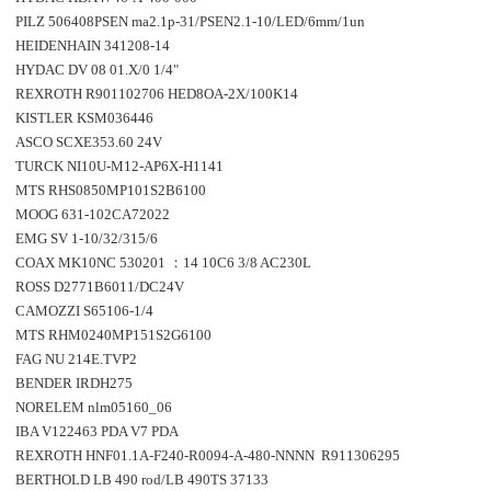
PILZ 506408PSEN ma2.1p-31/PSEN2.1-10/LED/6mm/1un
HEIDENHAIN 341208-14
HYDAC DV 08 01.X/0 1/4"
REXROTH R901102706 HED8OA-2X/100K14
KISTLER KSM036446
ASCO SCXE353.60 24V
TURCK NI10U-M12-AP6X-H1141
MTS RHS0850MP101S2B6100
MOOG 631-102CA72022
EMG SV 1-10/32/315/6
COAX MK10NC 530201 ：14 10C6 3/8 AC230L
ROSS D2771B6011/DC24V
CAMOZZI S65106-1/4
MTS RHM0240MP151S2G6100
FAG NU 214E.TVP2
BENDER IRDH275
NORELEM nlm05160_06
IBA V122463 PDA V7 PDA
REXROTH HNF01.1A-F240-R0094-A-480-NNNN R911306295
BERTHOLD LB 490 rod/LB 490TS 37133