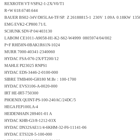
REXROTH VT-VSPA2-1-2X/V0/T1
R+W 618.6740.644
BAUER BS02-34V/D05LA4-TF/SP. Z 26188815-1 230V 1.09A 0.18KW 135
EMG EVK2-CP800.71/L
SCHUNK SDV-P 04/403130
LABOM CE1011-A9058-H1-K2-S62-W4999 0805974/04/002
P+F RHI58N-0BAK1R61N-1024
MURR 7000-40341-2340060
HYDAC FSA-076-2X/FT200/12
MAHLE PI23025 RNPS1
HYDAC EDS-3446-2-0100-000
SIBRE TMB400-GH180 M.Br：100-1700
HYDAC EVS3106-A-0020-000
IRT HE-IRT-750300
PHOENIX QUINT-PS-100-240AC/24DC/5
HEGA FEP100LA-4
HEIDENHAIN 289401-01 A
HYDAC KHB-G3/8-1212-03X
HYDAC DN32SAE11/4-6KHM-32-F6-11141-06
HYDAC ETS328-5-100-000