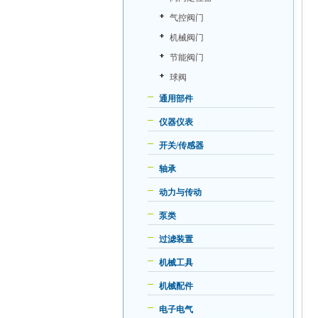
气控阀门
机械阀门
节能阀门
球阀
通用部件
仪器仪表
开关/传感器
轴承
动力与传动
泵类
过滤装置
机械工具
机械配件
电子电气