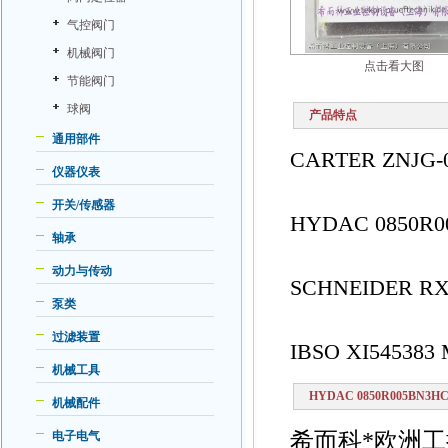
气控阀门
机械阀门
点击看大图
节能阀门
球阀
产品特点
通用部件
CARTER ZNJG-02
仪器仪表
开关/传感器
HYDAC 0850R
轴承
动力与传动
SCHNEIDER R
泵类
过滤装置
IBSO XI545383
机械工具
HYDAC 0850R005BN3H
机械配件
希而科*欧洲工
电子电气