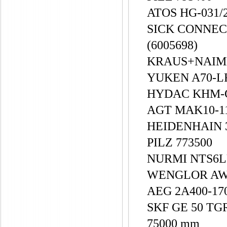
ATOS HG-031/
SICK CONNECT
(6005698)
KRAUS+NAIM
YUKEN A70-L
HYDAC KHM-G
AGT MAK10-11
HEIDENHAIN 
PILZ 773500
NURMI NTS6LU
WENGLOR A
AEG 2A400-1
SKF GE 50 TGR;
75000 mm