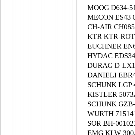
MOOG D634-5
MECON ES43 
CH-AIR CH08
KTR KTR-RO
EUCHNER EN60
HYDAC EDS344
DURAG D-LX1
DANIELI EBR
SCHUNK LGP 40
KISTLER 5073A1
SCHUNK GZB-S
WURTH 71514
SOR BH-00102
EMG KLW 300