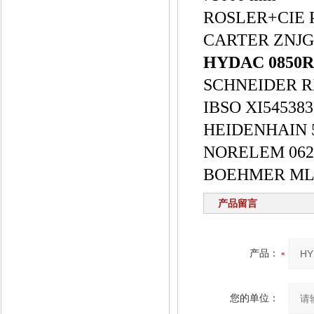
ROSLER+CIE P
CARTER ZNJG-0
HYDAC 0850
SCHNEIDER R
IBSO XI54538
HEIDENHAIN 
NORELEM 062
BOEHMER MLG
产品留言
产品：
您的单位：