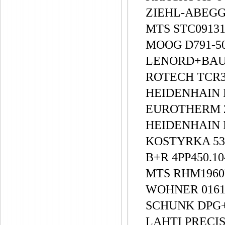
ZIEHL-ABEGG 
MTS STC0913
MOOG D791-5
LENORD+BAU
ROTECH TCR
HEIDENHAIN I
EUROTHERM 
HEIDENHAIN 
KOSTYRKA 535
B+R 4PP450.1
MTS RHM1960
WOHNER 016
SCHUNK DPG+6
LAHTI PRECIS