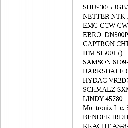
SHU930/5BGB/
NETTER NTK 18 
EMG CCW CW S
EBRO DN300
CAPTRON CHT
IFM SI5001 ()
SAMSON 6109-
BARKSDALE CP
HYDAC VR2DO1
SCHMALZ SXMP
LINDY 45780
Montronix In
BENDER IRDH
KRACHT AS-8