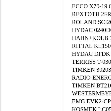
ECCO X70-19 
REXTOTH 2FR
ROLAND SCI2
HYDAC 0240
HAHN+KOLB 7
RITTAL KL150
HYDAC DFDK W
TERRISS T-030
TIMKEN 30203(
RADIO-ENERGI
TIMKEN BT21
WESTERMEYE
EMG EVK2-CP/
KOSMEK LC0