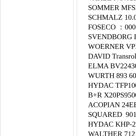
SOMMER MFS
SCHMALZ 10.0
FOSECO ：000
SVENDBORG It
WOERNER VPI-C
DAVID Transrol 
ELMA BV224
WURTH 893 60
HYDAC TFP100
B+R X20PS95
ACOPIAN 24EB
SQUARED 90
HYDAC KHP-2
WALTHER 712