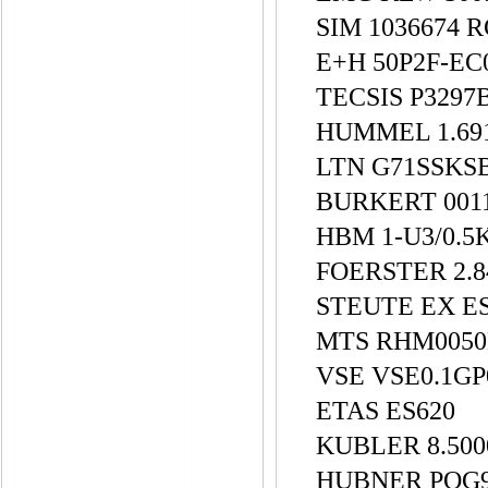
SIM 1036674 
E+H 50P2F-EC
TECSIS P329
HUMMEL 1.691
LTN G71SSKSB
BURKERT 001
HBM 1-U3/0.
FOERSTER 2.84
STEUTE EX E
MTS RHM0050M
VSE VSE0.1GP
ETAS ES620
KUBLER 8.5000
HUBNER POG9G