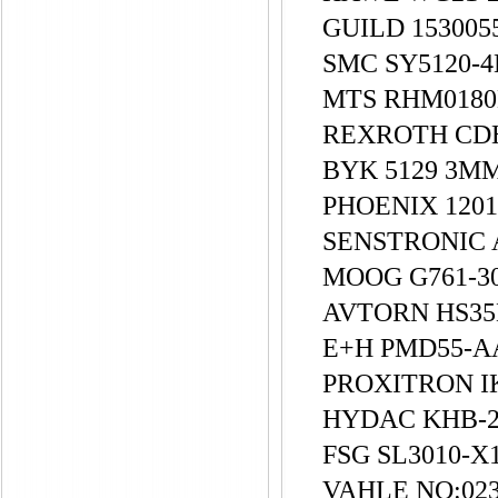
GUILD 1530
SMC SY5120-
MTS RHM0180
REXROTH CDH
BYK 5129 3M
PHOENIX 12014
SENSTRONIC 
MOOG G761-3
AVTORN HS3
E+H PMD55-
PROXITRON IK
HYDAC KHB-2
FSG SL3010-X
VAHLE NO:023