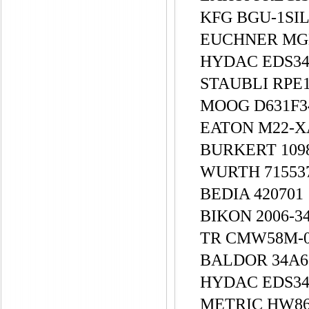
KFG BGU-1SI
EUCHNER MGB
HYDAC EDS344
STAUBLI RPE
MOOG D631F3
EATON M22-XA
BURKERT 109
WURTH 71553
BEDIA 420701
BIKON 2006-3
TR CMW58M-
BALDOR 34A63
HYDAC EDS346
METRIC HW861