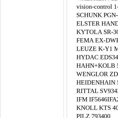
vision-control 1
SCHUNK PGN-p
ELSTER HAN
KYTOLA SR-30-
FEMA EX-DW
LEUZE K-Y1 
HYDAC EDS346
HAHN+KOLB 5
WENGLOR ZD
HEIDENHAIN 
RITTAL SV9343
IFM IF5646IF
KNOLL KTS 40
PILZ 793400