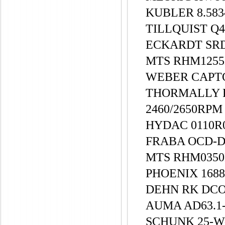
KUBLER 8.583
TILLQUIST Q4
ECKARDT SR
MTS RHM1255
WEBER CAPTO
THORMALLY FH
2460/2650RP
HYDAC 0110
FRABA OCD-DP
MTS RHM035
PHOENIX 1688
DEHN RK DCO 
AUMA AD63.1-
SCHUNK 25-W-