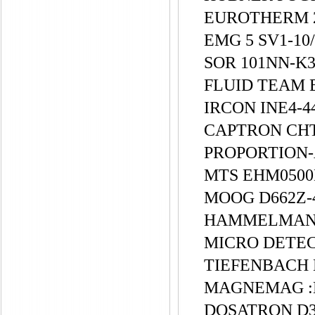
EUROTHERM 2
EMG 5 SV1-10/
SOR 101NN-K3
FLUID TEAM E
IRCON INE4-4
CAPTRON CHT
PROPORTION-
MTS EHM0500
MOOG D662Z-
HAMMELMANN 
MICRO DETEC
TIEFENBACH M
MAGNEMAG :
DOSATRON D3