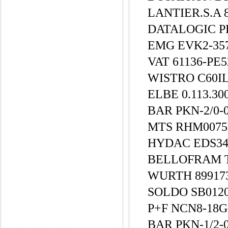
LANTIER.S.A 
DATALOGIC P
EMG EVK2-35
VAT 61136-PE5
WISTRO C60IL
ELBE 0.113.30
BAR PKN-2/0-
MTS RHM0075
HYDAC EDS348
BELLOFRAM T
WURTH 89917
SOLDO SB01
P+F NCN8-18
BAR PKN-1/2-