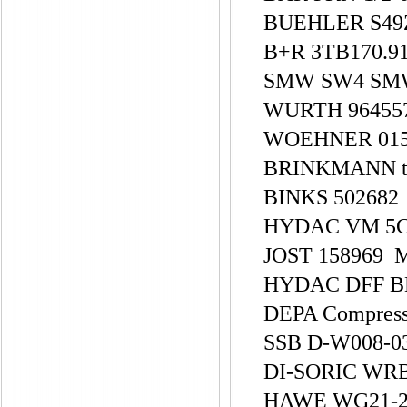
BUEHLER S49
B+R 3TB170.9
SMW SW4 SM
WURTH 96455
WOEHNER 01
BRINKMANN ta3
BINKS 502682
HYDAC VM 5C
JOST 158969 
HYDAC DFF BH
DEPA Compress
SSB D-W008-03
DI-SORIC WRB 
HAWE WG21-2