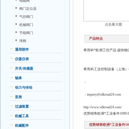
电磁阀
阀门定位器
气控阀门
点击看大图
机械阀门
节能阀门
产品特点
球阀
通用部件
希而科*欧洲工控产品 超快物流
仪器仪表
开关/传感器
希而科工业控制设备（上海）
轴承
：
动力与传动
：inquiry@silkroad24.com
泵类
过滤装置
http://www.silkroad24.com/
优势销售欧洲*工业备件1099.0
机械工具
优势销售欧洲*工业备件1099
机械配件