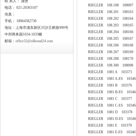
联
系人： 浦赟
RIEGLER 108.108 108097
电话：
021-20363107
RIEGLER 108.201 108163
传真：
RIEGLER 108.202 108164
手机：
18964582730
RIEGLER 108.203 108165
地址：上海市浦东新区川沙王桥路999号
RIEGLER 108.204 108166
中邦商务园1034-1035幢
RIEGLER 108.205 108167
邮箱：
office32@silkroad24.com
RIEGLER 108.206 108168
RIEGLER 108.207 108169
RIEGLER 108.208 108170
RIEGLER 108.300 108098
RIEGLER 1081 A 103375
RIEGLER 1081 A-ES 10346
RIEGLER 1081 B 103376
RIEGLER 1081 B-ES 10346
RIEGLER 1081 C 103377
RIEGLER 1081 C-ES 10346
RIEGLER 1081 D 103378
RIEGLER 1081 D-ES 10346
RIEGLER 1081 E 103379
RIEGLER 1081 E-ES 10346