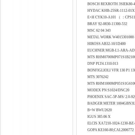
BOSCH REXROTH 3SIEK80-4B2
HYDAC KHB-25SR-1112-01X
E+H CYK10-A101 （ ：CPS1
BRAY 92-0830-11300-532
MSC 62 04 343
METAL WORK W4015301000 
HIROSS AB32-10/1D400
EUCHNER MGB-L1-ARA-AD7
MTS RHM0700MP071S1B210
DNP PLT4.1310.013
BONFIGLIOLI VFR 130 P1 13
MTS 3076242
MTS RHM1000MP051S1G61
MODEX PN:S1024/DNC20
PHOENIX SAC-5P-MS/ 2.0-92
BADGER METER 1004GBN3LH
B+W BWU2620
IGUS 385.06 X
ELCIS XA7210-1024-1230-BZ
GOPA KE160-80;CAL2006772