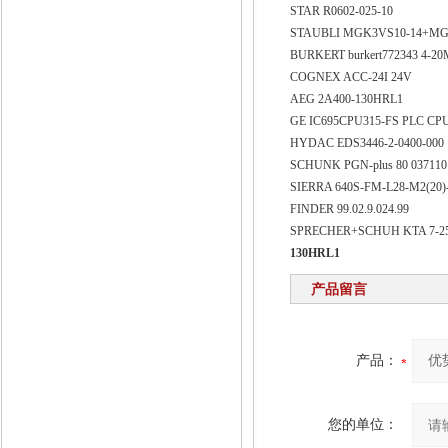
STAR R0602-025-10
STAUBLI MGK3VS10-14+M
BURKERT burkert772343 4-20
COGNEX ACC-24I 24V
AEG 2A400-130HRL1
GE IC695CPU315-FS PLC CP
HYDAC EDS3446-2-0400-000
SCHUNK PGN-plus 80 03711
SIERRA 640S-FM-L28-M2(20)
FINDER 99.02.9.024.99
SPRECHER+SCHUH KTA 7-2
130HRL1
产品留言
产品：
您的单位：