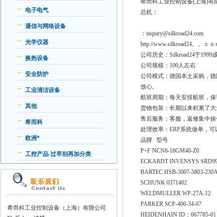
希而科工业控制设备(上海)
电子电气
总机：
通信与网络设备
：inquiry@silkroad24.com
光学仪器
http://www.silkroad24。。ｃ
公司历史：Silkroad24
换热设备
公司规模：100人左右
安全防护
公司模式：德国本土采购，德
放心。
工业清洁设备
航班周期：每天安排航班，保
其他
货物包装：长期以来积累了大
售后服务：客服，返修集中操
希而科
处理效率：ERP系统做单，
欧洲*
品牌 型号
P+F NCN8-18GM40-Z0
工控产品-过早别再加分类
ECKARDT INVENSYS SRD991
BARTEC HSB-3007-5803-230
SCHUNK 0371402
WELDMULLER WP-27A-12
PARKER SCP-400-34-07
希而科工业控制设备（上海）有限公司
HEIDENHAIN ID：667785-0