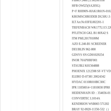
FIBRO 2480.21.00200.038
HFB OWI25(SA205G)
P+F RHI90N-0IAK1R61N-010
KROMSCHRODER DG50U-3 84
ILT Art.Nr.03FIL002201-1
TIEFENBACH WK177L115 22
PFLITSCH GKL B1 80X42 S
ITM PML20170109M
AZO E-240-B1 SCREENER
DEUBLIN 962-800
GDSYS SN:GD01029254
INOR 70APHRF001
STAUBLI K81564888
PHOENIX 1212598 SF-VT V
ELERO D-07381 20024342
HYDAC 0110R010BC3HC
IPR 11850014+11810030 
HEIDENHAIN ID：354656-0
CONVERTEC L1014A
KENDRION WSB003 571202
BRAY 92-0920-11350-532（