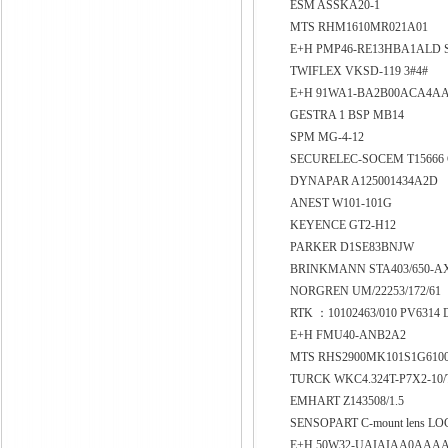
ESM ASSKA20-1
MTS RHM1610MR021A01
E+H PMP46-RE13HBA1ALD Se
TWIFLEX VKSD-119 3#4#
E+H 91WA1-BA2B00ACA4A
GESTRA 1 BSP MB14
SPM MG-4-12
SECURELEC-SOCEM T15666 C
DYNAPAR A125001434A2D
ANEST W101-101G
KEYENCE GT2-H12
PARKER D1SE83BNJW
BRINKMANN STA403/650-AX
NORGREN UM/22253/172/61
RTK ：10102463/010 PV631
E+H FMU40-ANB2A2
MTS RHS2900MK101S1G610
TURCK WKC4.324T-P7X2-10
EMHART Z143508/1.5
SENSOPART C-mount lens LOC
E+H 50W32-UAIAIAA0AAA