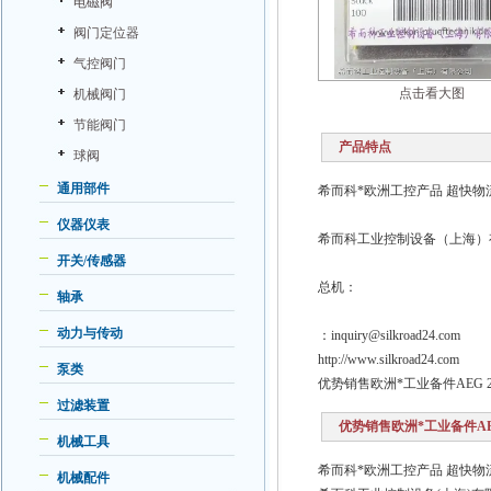
电磁阀
阀门定位器
气控阀门
点击看大图
机械阀门
节能阀门
产品特点
球阀
通用部件
希而科*欧洲工控产品 超快物流
仪器仪表
希而科工业控制设备（上海）
开关/传感器
总机：
轴承
动力与传动
：inquiry@silkroad24.com
http://www.silkroad24.com
泵类
优势销售欧洲*工业备件AEG 2A4
过滤装置
优势销售欧洲*工业备件AEG 2
机械工具
希而科*欧洲工控产品 超快物
机械配件