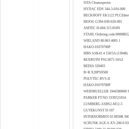
SITA Cleanospector
HYDAC EDS 344-3-016-000
BECKHOFF EK1122 PLCEthe
MOOG G394-030-020-001
AMTEC H-604.315.810N
STAHL Ordering code:6000802
WIELAND 80.063.4001.1
HAKO 01079790P
MBS ASK41.4 150/5A (13048)
REXROTH PSG3075.10AZ
BEDIA 320403
B+R X20PS9500
POLYTEC BVS-II
HAKO 01079780P
WEIDMUELLER 1944580000 
PARKER PT.NO 3339521054
LUMBERG ASBS2-M12-5
GUTEKUNST D-107
INTERNORMEN 02.0850R.50
SCHUNK AGE-S-XY-200-0 03