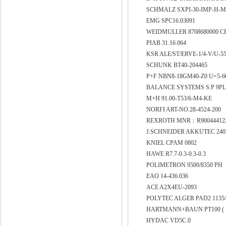
SCHMALZ SXPI-30-IMP-H-M
EMG SPC16.03091
WEIDMULLER 8708680000 C
PIAB 31.16.064
KSR ALE/ST/ERVE-1/4-V/U-5
SCHUNK BT40-204465
P+F NBN8-18GM40-Z0 U=5-
BALANCE SYSTEMS S.P 9P
M+H 91.00-T53/6-M4-KE
NORFI ART-NO.28-4524-200
REXROTH MNR：R900444122
J.SCHNEIDER AKKUTEC 240
KNIEL CPAM 0802
HAWE R7.7-0.3-0.3-0.3
POLIMETRON 9500/8350 PH
EAO 14-436.036
ACE A2X4EU-2093
POLYTEC ALGER PAD2 1135
HARTMANN+BAUN PT100 (： 
HYDAC VD5C.0