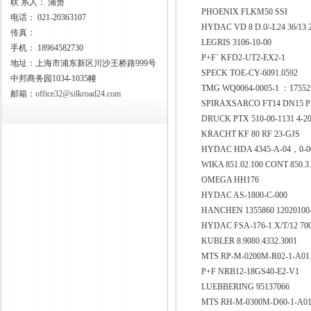
联
系人： 浦赟
PHOENIX FLKM50 SSI
电话：
021-20363107
HYDAC VD 8 D.0/-L24 36/13
传真：
LEGRIS 3106-10-00
手机：
18964582730
P+F` KFD2-UT2-EX2-1
地址：上海市浦东新区川沙王桥路999号
SPECK TOE-CY-6091.0592
中邦商务园1034-1035幢
TMG WQ0064-0005-1 ：1755
邮箱：
office32@silkroad24.com
SPIRAXSARCO FT14 DN15 
DRUCK PTX 510-00-1131 4-2
KRACHT KF 80 RF 23-GJS
HYDAC HDA 4345-A-04，0-0
WIKA 851.02.100 CONT 850.3.
OMEGA HH176
HYDAC AS-1800-C-000
HANCHEN 1355860 12020100
HYDAC FSA-176-1.X/T/12 70
KUBLER 8.9080.4332.3001
MTS RP-M-0200M-R02-1-A0
P+F NRB12-18GS40-E2-V1
LUEBBERING 95137066
MTS RH-M-0300M-D60-1-A0