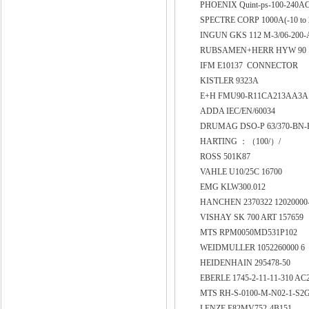
PHOENIX Quint-ps-100-240A
SPECTRE CORP 1000A(-10 to
INGUN GKS 112 M-3/06-200
RUBSAMEN+HERR HYW 90
IFM E10137 CONNECTOR
KISTLER 9323A
E+H FMU90-R11CA213AA3
ADDA IEC/EN/60034
DRUMAG DSO-P 63/370-BN-P
HARTING ：（100/）/
ROSS 501K87
VAHLE U10/25C 16700
EMG KLW300.012
HANCHEN 2370322 12020000
VISHAY SK 700 ART 157659
MTS RPM0050MD531P102
WEIDMULLER 1052260000 6
HEIDENHAIN 295478-50
EBERLE 1745-2-11-11-310 AC
MTS RH-S-0100-M-N02-1-S2
LENZE E82MV752-4B151