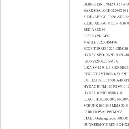
BERNSTEIN ENM2-U1Z IW 6
BARKSDALE GK03.0303-03
ZIEHL-ABEGG FE091-SDA.6N
ZIEHL-ABEGG MK137-4DK.0
BEDIA 322286
LESER 4592.2492
MAHLE 852.884SM×6
ECOFIT 2RRE35 225-63R/C36
HYDAC SBO100-2E1/112U-1
IGUS 292800.20 SMSA
LIKA SM15-R-L-1-3 5284002
REXROTH VT3002-1-2X/32D
EM-TECHNIK 7F400TA4050
HYDAC BLTM 160 F3 W1.0 1
HYDAC 0055D005BN4HC
ELAU SH100/50030/0/1/00/00/
SCHUNK 0301042 MMS 22-S
PARKER PVACPPCMN35
STAHL Ordering code: 600080
DUNKERMOTOREN BG44X50 