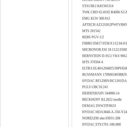
STAUBLI K81565314
TWK CRD 65-8192 R4096 S3 
EMG KLW 300.012
APTECH AZ1210S2PWFV8M
MTS 201542
REBS PGV-1/2
FIBRO EM17.0558.9.112.04.0.
MICRONOR ESI 18.1122.050
BERNSTEIN D-SU2 VKS 90
MTS 370504 4
ELTRA EL40A2048Z5/30P6X6
BUSSMANN 170M65493BKN/8
HYDAC RFLDBN/HC1301DA
PULS UBC10.241
HEIDENHAIN 344980-14
BECKHOFF KL2022 modle
DEMAG DSW3TF8633
HYDAC HDA3840-A-350-Y2
NORELEM nlm 03031-208
HYDAC ETS1701-100-000