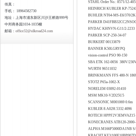
STAHL Order No.: 8571/12-40
传真：
HEINRICH KUBLER KP-7524
手机：
18964582730
BUHLER NT64-MS-E6/370/2
地址：上海市浦东新区川沙王桥路999号
PARKER D41FBB32CC2NSO
中邦商务园1034-1035幢
HYDAC KHNVN-G11/2-2233
邮箱：
office32@silkroad24.com
PARKER SCP-250-34-07
BURKERT 00133879
BANNER K50LGRYPQ
vision-control PSO 90-150
SBA ETK 162-0056 380V/23
WURTH 96511032
BRINKMANN FFS 480-N 186
STOTZ P65a-1002-X
NORELEM 03092-01410
MSM MK10-V2D25U5
SCANSONIC M001069 0.6m
KUBLER 8.A02H.5332.4096
ROTECH HPPF2V3EMVAZ1
KONECRANES ATB120-2000
ALPHA M166P5000DA1NB S/
KRACHT KF3/100F10BP007