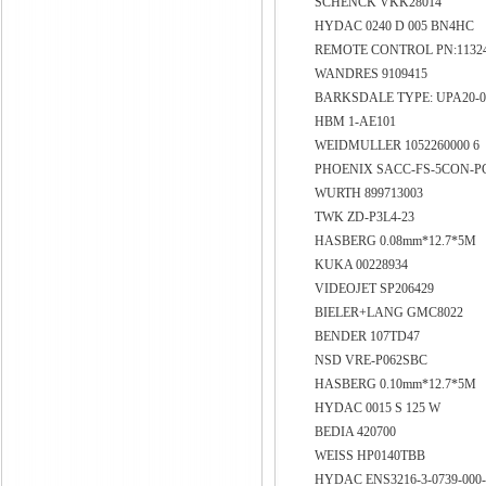
SCHENCK VKK28014
HYDAC 0240 D 005 BN4HC
REMOTE CONTROL PN:11324
WANDRES 9109415
BARKSDALE TYPE: UPA20-04
HBM 1-AE101
WEIDMULLER 1052260000 6
PHOENIX SACC-FS-5CON-PG 
WURTH 899713003
TWK ZD-P3L4-23
HASBERG 0.08mm*12.7*5M
KUKA 00228934
VIDEOJET SP206429
BIELER+LANG GMC8022
BENDER 107TD47
NSD VRE-P062SBC
HASBERG 0.10mm*12.7*5M
HYDAC 0015 S 125 W
BEDIA 420700
WEISS HP0140TBB
HYDAC ENS3216-3-0739-000