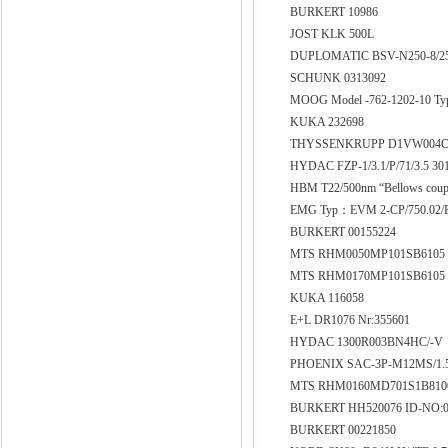
BURKERT 10986
JOST KLK 500L
DUPLOMATIC BSV-N250-8/25
SCHUNK 0313092
MOOG Model -762-1202-10 
KUKA 232698
THYSSENKRUPP D1VW004CN
HYDAC FZP-1/3.1/P/71/3.5 3
HBM T22/500nm “Bellows coup
EMG Typ：EVM 2-CP/750.02
BURKERT 00155224
MTS RHM0050MP101SB610
MTS RHM0170MP101SB610
KUKA 116058
E+L DR1076 Nr:355601
HYDAC 1300R003BN4HC/-V
PHOENIX SAC-3P-M12MS/1.5-
MTS RHM0160MD701S1B81
BURKERT HH520076 ID-NO:
BURKERT 00221850