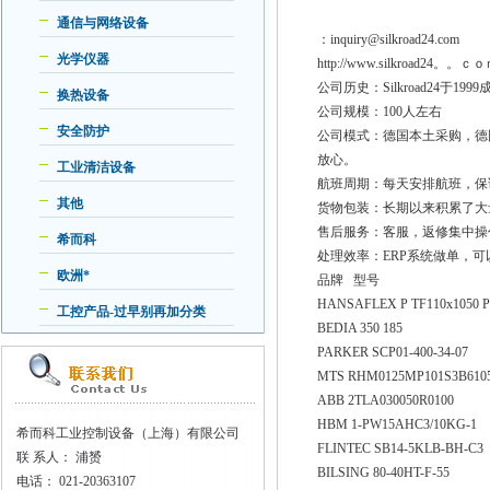
通信与网络设备
：inquiry@silkroad24.com
光学仪器
http://www.silkroad24。。ｃ
公司历史：Silkroad24
换热设备
公司规模：100人左右
安全防护
公司模式：德国本土采购，德
放心。
工业清洁设备
航班周期：每天安排航班，保
其他
货物包装：长期以来积累了大
售后服务：客服，返修集中操
希而科
处理效率：ERP系统做单，
欧洲*
品牌 型号
HANSAFLEX P TF110x1050 
工控产品-过早别再加分类
BEDIA 350 185
PARKER SCP01-400-34-07
MTS RHM0125MP101S3B610
ABB 2TLA030050R0100
HBM 1-PW15AHC3/10KG-1
希而科工业控制设备（上海）有限公司
FLINTEC SB14-5KLB-BH-C3
联
系人： 浦赟
BILSING 80-40HT-F-55
电话：
021-20363107