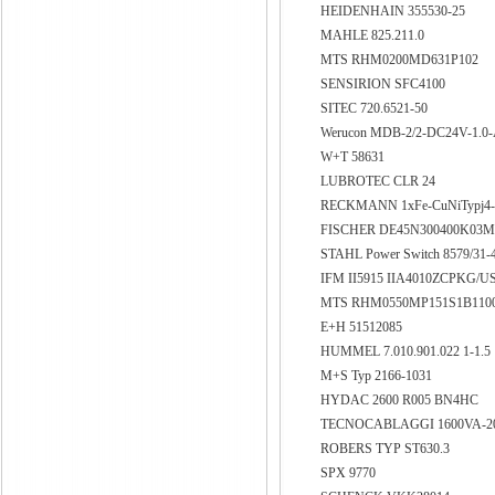
HEIDENHAIN 355530-25
MAHLE 825.211.0
MTS RHM0200MD631P102
SENSIRION SFC4100
SITEC 720.6521-50
Werucon MDB-2/2-DC24V-1.0
W+T 58631
LUBROTEC CLR 24
RECKMANN 1xFe-CuNiTypj4
FISCHER DE45N300400K03
STAHL Power Switch 8579/31-
IFM II5915 IIA4010ZCPKG/U
MTS RHM0550MP151S1B110
E+H 51512085
HUMMEL 7.010.901.022 1-1.5
M+S Typ 2166-1031
HYDAC 2600 R005 BN4HC
TECNOCABLAGGI 1600VA-200
ROBERS TYP ST630.3
SPX 9770