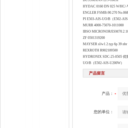
BUSSMANN LPJ-100SP
HYDAC 0160 DN 025 W/HC/
ENGLER FSMB-90.270 No.06
PI E503-AIS-UO/B（E502-A
MURR 4000-75070-1011000
IBSO MICRONOR/ESM70.2.10
ZF 0501319200
MAYSER sl/w1.2.typ 6p 39 nbr
REXROTH R902109500
HYDRONIX SDC-25-0505
UO/B（E502-AIS-U200W）
产品留言
产品：
您的单位：