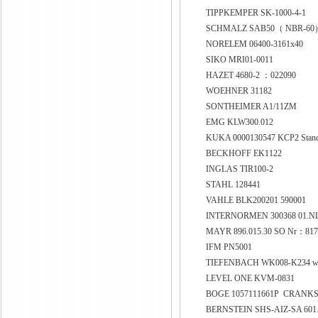
TIPPKEMPER SK-1000-4-1
SCHMALZ SAB50（ NBR-6
NORELEM 06400-3161x40
SIKO MRI01-0011
HAZET 4680-2 ：022090
WOEHNER 31182
SONTHEIMER A1/11ZM
EMG KLW300.012
KUKA 0000130547 KCP2 Standa
BECKHOFF EK1122
INGLAS TIR100-2
STAHL 128441
VAHLE BLK200201 590001
INTERNORMEN 300368 01.NL 
MAYR 896.015.30 SO Nr：81
IFM PN5001
TIEFENBACH WK008-K234 wi
LEVEL ONE KVM-0831
BOGE 1057111661P CRANK
BERNSTEIN SHS-AIZ-SA 601.9