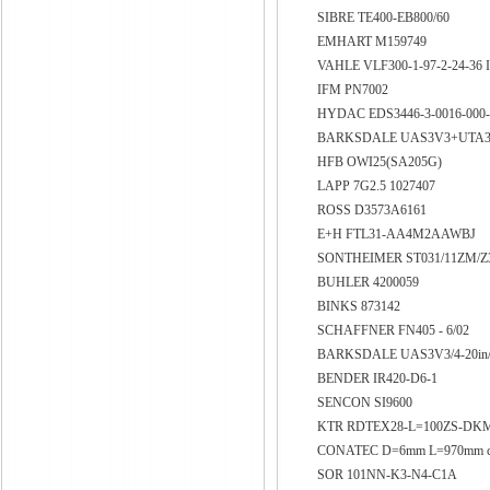
SIBRE TE400-EB800/60
EMHART M159749
VAHLE VLF300-1-97-2-24-36 
IFM PN7002
HYDAC EDS3446-3-0016-000
BARKSDALE UAS3V3+UT
HFB OWI25(SA205G)
LAPP 7G2.5 1027407
ROSS D3573A6161
E+H FTL31-AA4M2AAWBJ
SONTHEIMER ST031/11ZM/Z
BUHLER 4200059
BINKS 873142
SCHAFFNER FN405 - 6/02
BARKSDALE UAS3V3/4-20in/
BENDER IR420-D6-1
SENCON SI9600
KTR RDTEX28-L=100ZS-DK
CONATEC D=6mm L=970mm ca
SOR 101NN-K3-N4-C1A