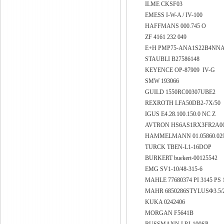
ILME CKSF03
EMESS I-W-A / IV-100
HAFFMANS 000.745 O
ZF 4161 232 049
E+H PMP75-ANA1S22B4NN
STAUBLI B27586148
KEYENCE OP-87909 IV-G
SMW 193066
GUILD 1550RC00307UBE2
REXROTH LFA50DB2-7X/50
IGUS E4.28.100.150.0 NC Z
AVTRON HS6AS1RX3FR2A0
HAMMELMANN 01.05860.02
TURCK TBEN-L1-16DOP
BURKERT buekert-00125542
EMG SV1-10/48-315-6
MAHLE 77680374 PI 3145 PS
MAHR 6850286STYLUSΦ3.5/
KUKA 0242406
MORGAN F5641B