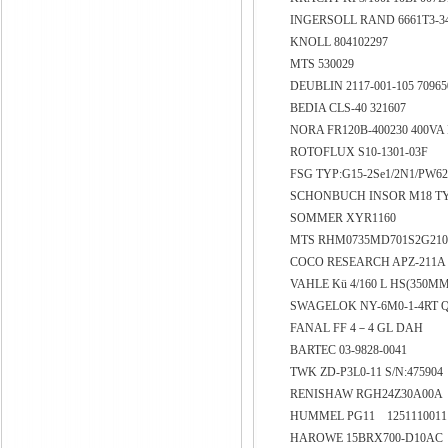
INGERSOLL RAND 6661T3-3
KNOLL 804102297
MTS 530029
DEUBLIN 2117-001-105 7096
BEDIA CLS-40 321607
NORA FR120B-400230 400VA 
ROTOFLUX S10-1301-03F
FSG TYP:G15-2Se1/2N1/PW6
SCHONBUCH INSOR M18 TYP
SOMMER XYR1160
MTS RHM0735MD701S2G21
COCO RESEARCH APZ-211
VAHLE Kü 4/160 L HS(350M
SWAGELOK NY-6M0-1-4RT 
FANAL FF 4－4 GL DAH
BARTEC 03-9828-0041
TWK ZD-P3L0-11 S/N:475904
RENISHAW RGH24Z30A00A
HUMMEL PG11 125111001
HAROWE 15BRX700-D10AC