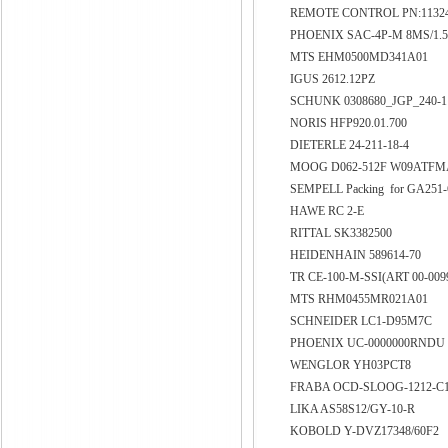
REMOTE CONTROL PN:11324
PHOENIX SAC-4P-M 8MS/1.
MTS EHM0500MD341A01
IGUS 2612.12PZ
SCHUNK 0308680_JGP_240-
NORIS HFP920.01.700
DIETERLE 24-211-18-4
MOOG D062-512F W09AT
SEMPELL Packing for GA251-6
HAWE RC 2-E
RITTAL SK3382500
HEIDENHAIN 589614-70
TR CE-100-M-SSI(ART 00-009
MTS RHM0455MR021A01
SCHNEIDER LC1-D95M7C
PHOENIX UC-0000000RNDU
WENGLOR YH03PCT8
FRABA OCD-SLOOG-1212-C
LIKA AS58S12/GY-10-R
KOBOLD Y-DVZ17348/60F2