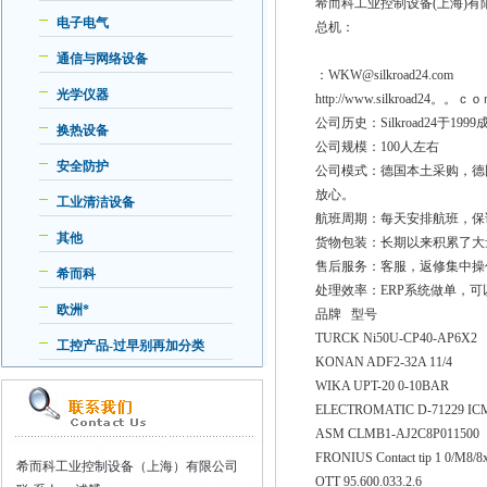
希而科工业控制设备(上海)
电子电气
总机：
通信与网络设备
：WKW@silkroad24.com
光学仪器
http://www.silkroad24。。ｃ
公司历史：Silkroad24
换热设备
公司规模：100人左右
安全防护
公司模式：德国本土采购，德
放心。
工业清洁设备
航班周期：每天安排航班，保
其他
货物包装：长期以来积累了大
售后服务：客服，返修集中操
希而科
处理效率：ERP系统做单，
欧洲*
品牌 型号
TURCK Ni50U-CP40-AP6X2
工控产品-过早别再加分类
KONAN ADF2-32A 11/4
WIKA UPT-20 0-10BAR
ELECTROMATIC D-71229 ICM
ASM CLMB1-AJ2C8P011500
FRONIUS Contact tip 1 0/M8/8
希而科工业控制设备（上海）有限公司
OTT 95.600.033.2.6