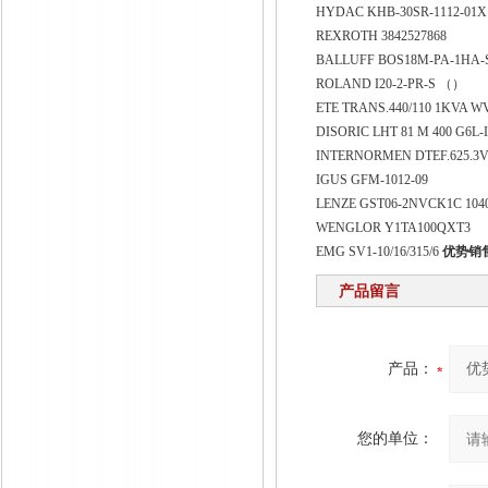
HYDAC KHB-30SR-1112-01X
REXROTH 3842527868
BALLUFF BOS18M-PA-1HA-
ROLAND I20-2-PR-S （）
ETE TRANS.440/110 1KVA W
DISORIC LHT 81 M 400 G6L-
INTERNORMEN DTEF.625.3VG. 
IGUS GFM-1012-09
LENZE GST06-2NVCK1C 1040 
WENGLOR Y1TA100QXT3
EMG SV1-10/16/315/6
优势销售
产品留言
产品：
您的单位：