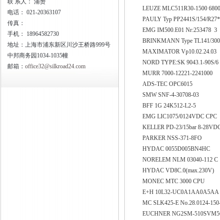
联
系人： 浦赟
LEUZE MLC511R30-1500 680
电话：
021-20363107
PAULY Typ PP2441S/154/R27
传真：
EMG IM500.E01 Nr:253478 3
手机：
18964582730
BRINKMANN Type TL141/30
地址：上海市浦东新区川沙王桥路999号
MAXIMATOR Vp10.02.24.03
中邦商务园1034-1035幢
NORD TYPE:SK 9043.1-90S/6
邮箱：
office32@silkroad24.com
MURR 7000-12221-2241000
ADS-TEC OPC6015
SMW SNF-4-30708-03
BFF 1G 24K512-L2-5
EMG LIC1075/0124VDC CPC
KELLER PD-23/15bar 8-28VD
PARKER NSS-371-8FO
HYDAC 0055D005BN4HC
NORELEM NLM 03040-112 C
HYDAC VD8C.0(max.230V)
MONEC MTC 3000 CPU
E+H 10L32-UC0A1AA0A5A
MC SLK425-E No.28.0124-150
EUCHNER NG2SM-510SVM5