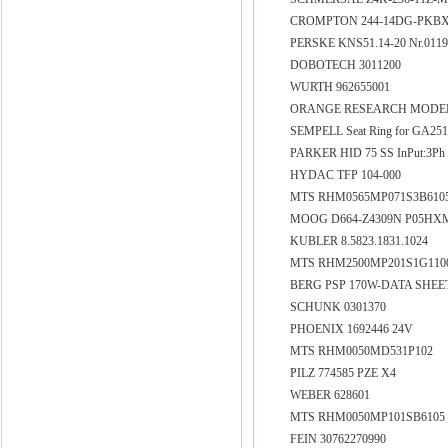
CROMPTON 244-14DG-PKBX-
PERSKE KNS51.14-20 Nr.011
DOBOTECH 3011200
WURTH 962655001
ORANGE RESEARCH MODEL:12
SEMPELL Seat Ring for GA251
PARKER HID 75 SS InPut:3Ph 
HYDAC TFP 104-000
MTS RHM0565MP071S3B610
MOOG D664-Z4309N P05H
KUBLER 8.5823.1831.1024
MTS RHM2500MP201S1G11
BERG PSP 170W-DATA SHEET 
SCHUNK 0301370
PHOENIX 1692446 24V
MTS RHM0050MD531P102
PILZ 774585 PZE X4
WEBER 628601
MTS RHM0050MP101SB610
FEIN 30762270990