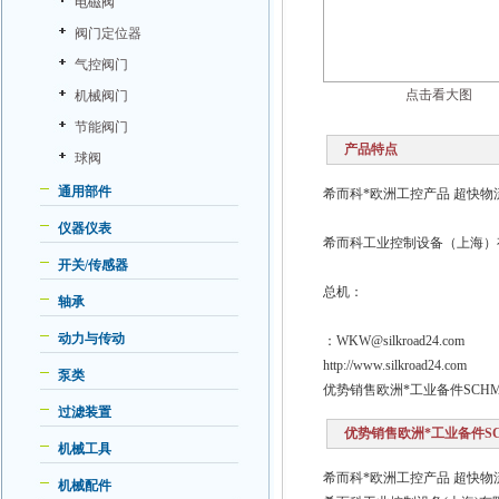
电磁阀
阀门定位器
气控阀门
点击看大图
机械阀门
节能阀门
产品特点
球阀
通用部件
希而科*欧洲工控产品 超快物流
仪器仪表
希而科工业控制设备（上海）
开关/传感器
总机：
轴承
动力与传动
：WKW@silkroad24.com
http://www.silkroad24.com
泵类
优势销售欧洲*工业备件SCHMERS
过滤装置
优势销售欧洲*工业备件SCHME
机械工具
希而科*欧洲工控产品 超快物
机械配件