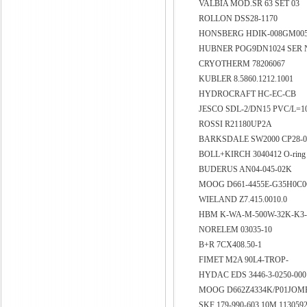
VALBIA MOD.SR 63 SET 03
ROLLON DSS28-1170
HONSBERG HDIK-008GM005 
HUBNER POG9DN1024 SER N
CRYOTHERM 78206067
KUBLER 8.5860.1212.1001
HYDROCRAFT HC-EC-CB
JESCO SDL-2/DN15 PVC/L=1
ROSSI R21180UP2A
BARKSDALE SW2000 CP28-
BOLL+KIRCH 3040412 O-ring
BUDERUS AN04-045-02K
MOOG D661-4455E-G35H0C
WIELAND Z7.415.0010.0
HBM K-WA-M-500W-32K-K3-
NORELEM 03035-10
B+R 7CX408.50-1
FIMET M2A 90L4-TROP-
HYDAC EDS 3446-3-0250-00
MOOG D662Z4334K/P01JO
SKF 179-990-603 10M 113059