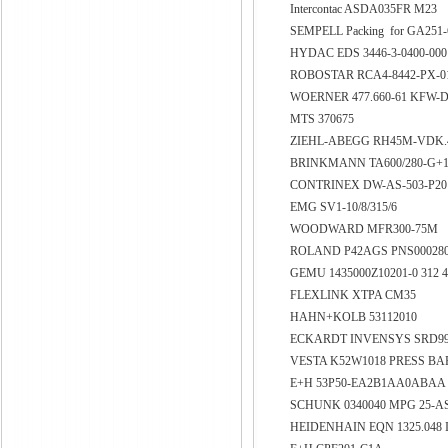
Intercontac ASDA035FR M23
SEMPELL Packing for GA251-6
HYDAC EDS 3446-3-0400-00
ROBOSTAR RCA4-8442-PX-0
WOERNER 477.660-61 KFW-DX/
MTS 370675
ZIEHL-ABEGG RH45M-VDK.4
BRINKMANN TA600/280-G+
CONTRINEX DW-AS-503-P2
EMG SV1-10/8/315/6
WOODWARD MFR300-75M
ROLAND P42AGS PNS000280
GEMU 1435000Z10201-0 312 4
FLEXLINK XTPA CM35
HAHN+KOLB 53112010
ECKARDT INVENSYS SRD991
VESTA K52W1018 PRESS BAR 
E+H 53P50-EA2B1AA0ABA
SCHUNK 0340040 MPG 25-A
HEIDENHAIN EQN 1325.048 