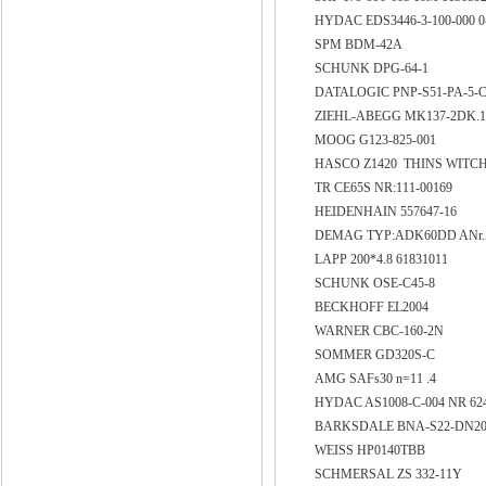
HYDAC EDS3446-3-100-000 
SPM BDM-42A
SCHUNK DPG-64-1
DATALOGIC PNP-S51-PA-5-
ZIEHL-ABEGG MK137-2DK.
MOOG G123-825-001
HASCO Z1420 THINS WITCH U
TR CE65S NR:111-00169
HEIDENHAIN 557647-16
DEMAG TYP:ADK60DD ANr.5
LAPP 200*4.8 61831011
SCHUNK OSE-C45-8
BECKHOFF EL2004
WARNER CBC-160-2N
SOMMER GD320S-C
AMG SAFs30 n=11 .4
HYDAC AS1008-C-004 NR 62
BARKSDALE BNA-S22-DN20-
WEISS HP0140TBB
SCHMERSAL ZS 332-11Y