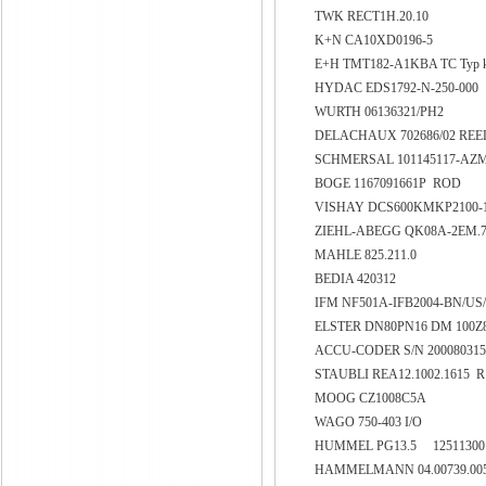
TWK RECT1H.20.10
K+N CA10XD0196-5
E+H TMT182-A1KBA TC Typ 
HYDAC EDS1792-N-250-000
WURTH 06136321/PH2
DELACHAUX 702686/02 REEL
SCHMERSAL 101145117-AZM
BOGE 1167091661P ROD
VISHAY DCS600KMKP2100-
ZIEHL-ABEGG QK08A-2EM.7
MAHLE 825.211.0
BEDIA 420312
IFM NF501A-IFB2004-BN/US
ELSTER DN80PN16 DM 100Z80-
ACCU-CODER S/N 2000803154
STAUBLI REA12.1002.1615 
MOOG CZ1008C5A
WAGO 750-403 I/O
HUMMEL PG13.5 1251130
HAMMELMANN 04.00739.00