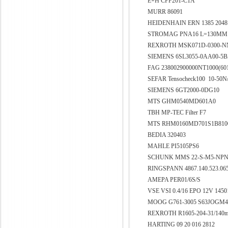
E+H CPF201-C1A
MURR 86091
HEIDENHAIN ERN 1385 2048 
STROMAG PNA16 L=130MM 
REXROTH MSK071D-0300-N
SIEMENS 6SL3055-0AA00-5
FAG 238002900000NT1000(60
SEFAR Tensocheck100 10-50
SIEMENS 6GT2000-0DG10
MTS GHM0540MD601A0
TBH MP-TEC Filter F7
MTS RHM0160MD701S1B81
BEDIA 320403
MAHLE PI5105PS6
SCHUNK MMS 22-S-M5-NPN-
RINGSPANN 4867.140.523.06
AMEPA PER01/6S/S
VSE VSI 0.4/16 EPO 12V 1450
MOOG G761-3005 S63JOGM
REXROTH R1605-204-31/14
HARTING 09 20 016 2812