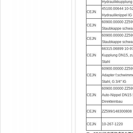
Hydraulikkupplung
45100.00644 10-5
CEJN
Hydrauliknippel I
60900.00000 ZZ5
CEJN
Staubkappe schwa
60900.00000 ZZ5
CEJN
Staubkappe schwa
66315.06899 10-97
CEJN
Kupplung DN15, zu
Stahl
60900.00000 ZZ5
CEJN
Adapter f.schwim
Stahl, G 3/4" IG
60900.00000 ZZ5
CEJN
Auto-Nippel DN15 
Direkteinbau
CEJN
ZZ599/148300808
CEJN
10-267-1220