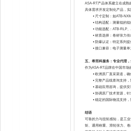
ASA-RT
产品体系建立在成熟
具体需求开发定制化产品，实
• 尺寸定制：如
ATB-NX
• 结构适配：测量辊的
• 功能选配：
ATB-RLP
、
• 材质选择：卷材张力
• 防爆认证：特定系列提
• 接口兼容：电子测量
五、希而科服务：专业代理，
作为
ASA-RT
品牌在中国市场
• 欧洲原厂直采渠道，
• 完整产品线查询支持
• 基础应用咨询，提供
• 协调原厂技术资源，
• 稳定的国际物流支持
结语
可靠的力与扭矩感知，是工业
矩、通用称重、滑轮张力、卷