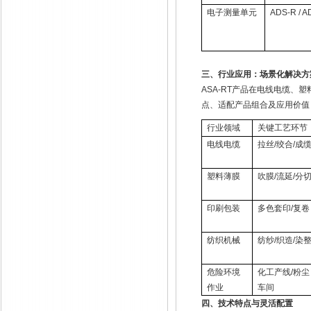
电子测量单元
ADS-R / A
三、行业应用：场景化解决方
ASA-RT
产品在电线电缆、塑
点、适配产品组合及应用价值
行业领域
关键工艺环节
电线电缆
拉丝
/
绞合
/
成
塑料薄膜
吹膜
/
流延
/
分
印刷包装
多色套印
/
复卷
纺织机械
纺纱
/
织造
/
染
危险环境
化工产线
/
粉尘
作业
车间
四、技术特点与灵活配置