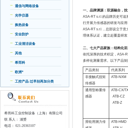
通信与网络设备
一、品牌渊源：双源融合，技
光学仪器
ASA-RT s.r.l.
的品牌历史可追
行开展力传感器的研发与应用
换热设备
ASA-RT s.r.l.
，总部设立于意
安全防护
理体系认证，建立起覆盖研发
工业清洁设备
二、七大产品家族：结构化呈
其他
依托深厚的技术积淀，
ASA-R
多样化测量需求。以下产品矩
希而科
产品类别
代表系列
欧洲*
非接触式扭矩
ATB-NXM
工控产品-过早别再加分类
传感器
通用型称重传
ATB-CX/T
感器
ATB-CZ
ATB-Z
希而科工业控制设备（上海）有限公司
联
系人： 浦赟
滑轮用测力传
ATB-HMD
电话：
021-20363107