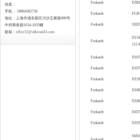
Forkardt
PZRJ
传真：
手机：
18964582730
Forkardt
FGB
地址：上海市浦东新区川沙王桥路999号
Forkardt
1020
中邦商务园1034-1035幢
邮箱：
office32@silkroad24.com
D154
Forkardt
115
Forkardt
D107
Forkardt
D107
Forkardt
D159
Forkardt
D180
Forkardt
D180
Forkardt
D457
Forkardt
D193
SM1
Forkardt