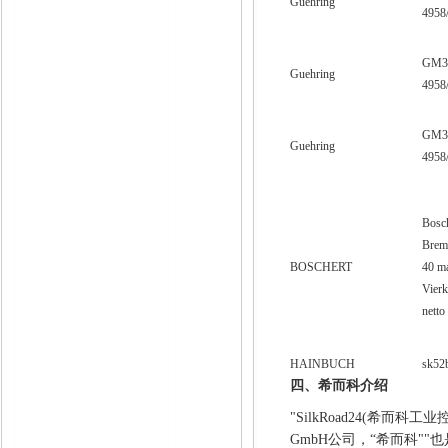
Guehring
4958
GM3
Guehring
4958
GM3
Guehring
4958
Bosch
Brem
BOSCHERT
40 m
Vier
netto
HAINBUCH
sk52
四、希而科介绍
"SilkRoad24(希而科工
GmbH公司，“希而科""也是