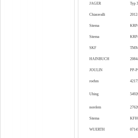
JAGER
Typ 
Chiaravalli
2012
Sitema
KRP4
Sitema
KRP4
SKF
TMM
HAINBUCH
2084
JOULIN
PP-
roehm
4217
Uhing
5492
norelem
2762
Sitema
KFH
WUERTH
0714