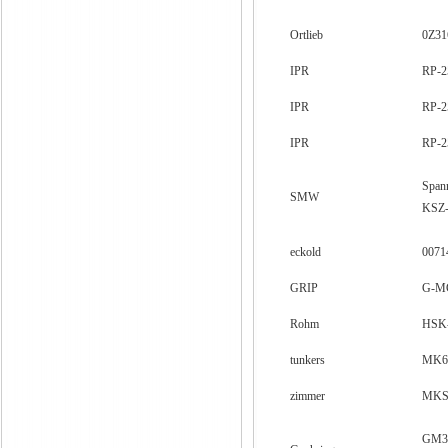
Ortlieb
0Z31
IPR
RP-2
IPR
RP-2
IPR
RP-2
Span
SMW
KSZ-
eckold
0071
GRIP
G-M
Rohm
HSK-
tunkers
MK63
zimmer
MKS
GM3