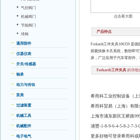
气控阀门
点击看大图
机械阀门
节能阀门
产品特点
球阀
通用部件
Forkardt工件夹具106
搭载快换卡爪系统，数秒即可
仪器仪表
床，广泛应用于汽车零部件、
开关/传感器
Forkardt工件夹具
的详细
轴承
动力与传动
泵类
希而科工业控制设备（上
过滤装置
希而科贸易（上海）有限
机械工具
上海市浦东新区王桥路
9
机械配件
浦赟
-1-8-9-6-4-5-8-2-7-3-
更多好物可登录希而科或
电子电气