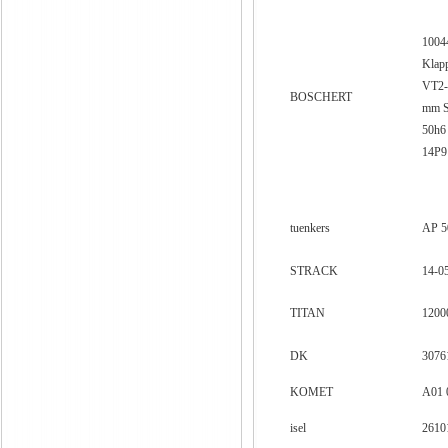
1004
Klap
VT2-E
BOSCHERT
mm S
50h6
14P9
tuenkers
AP 5
STRACK
14-0
TITAN
1200
DK
3076
KOMET
A01 
isel
2610