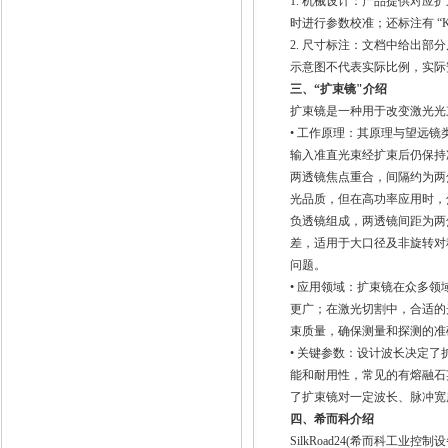
1.
机械设计：产品提供对应扩
时进行参数校准；还标注有 “
K
2.
尺寸标注：文档中给出部分
示意图不代表实际比例，实际
三、“扩束镜"介绍
扩束镜是一种用于改变激光光
• 工作原理：其原理与望远
输入准直光束经扩束后仍保持
两透镜焦点重合，间隔约为两
光品质，但在高功率应用时，
负透镜组成，两透镜间距为两
差，适用于大口径及非旋转对
问题。
• 应用领域：扩束镜在众多
更广；在激光切割中，合适的
束质量，确保测量和探测的准
• 关键参数：设计波长决定
能和耐用性，常见的有熔融石
了扩束镜对一定波长、脉冲宽
四、希而科介绍
SilkRoad24(
希而科工业控制设