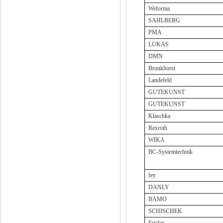
Weforma
SAHLBERG
PMA
LUKAS
DMN
Bronkhorst
Landefeld
GUTEKUNST
GUTEKUNST
Klaschka
Rexroth
WIKA
BC-Systemtechnik
fey
DANLY
BAMO
SCHISCHEK