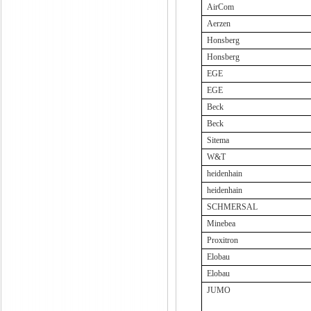
AirCom
Aerzen
Honsberg
Honsberg
EGE
EGE
Beck
Beck
Sitema
W&T
heidenhain
heidenhain
SCHMERSAL
Minebea
Proxitron
Elobau
Elobau
JUMO