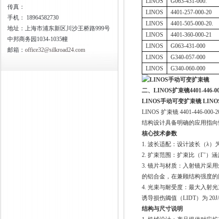
LINOS
G063-431-000.
传真：
LINOS
4401-257-000-20
手机：
18964582730
LINOS
4401-505-000-20.
地址：上海市浦东新区川沙王桥路999号
LINOS
4401-360-000-21
中邦商务园1034-1035幢
LINOS
G063-431-000
邮箱：
office32@silkroad24.com
LINOS
G340-057-000
LINOS
G340-060-000
二、
LINOS
扩束镜
4401-446-0
LINOS手动可变扩束镜
LINO
LINOS
扩束镜
4401-446-000-
结构设计具备明确的应用指向
核心技术参数
1.
波长适配：设计波长（λ）
2.
扩束范围：扩束比（Γ’）涵
3.
镜片与材质：入射镜片采用
的铝合金，在兼顾结构强度的
4.
光束与耐受度：最大入射光
诱导损伤阈值（
LIDT
）为
20J
结构与尺寸说明