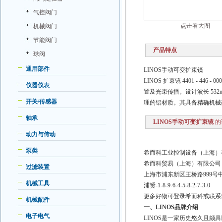
气控阀门
点击看大图
机械阀门
节能阀门
产品特点
球阀
通用部件
LINOS手动可变扩束镜
LINOS 扩束镜 4401 - 
仪器仪表
置及光束传播。设计波长 532
开关/传感器
理的铝材质。其具备精确机械
轴承
LINOS手动可变扩束镜
的
动力与传动
泵类
希而科工业控制设备（上海）
希而科贸易（上海）有限公司
过滤装置
上海市浦东新区王桥路
999
号
机械工具
浦赟
-1-8-9-6-4-5-8-2-7-3-0
更多好物可登录希而科或联系
机械配件
一、
LINOS
品牌介绍
电子电气
LINOS
是一家历史悠久且颇具