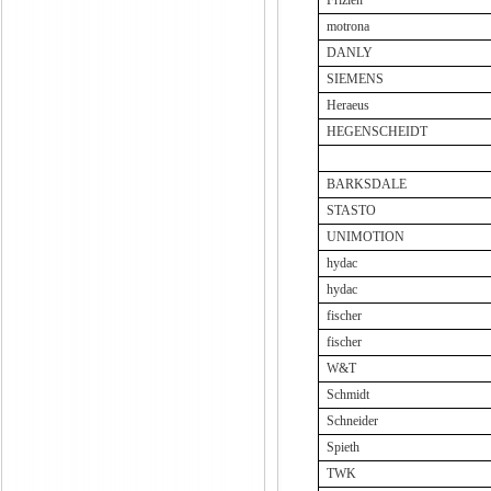
Frizlen
motrona
DANLY
SIEMENS
Heraeus
HEGENSCHEIDT
BARKSDALE
STASTO
UNIMOTION
hydac
hydac
fischer
fischer
W&T
Schmidt
Schneider
Spieth
TWK