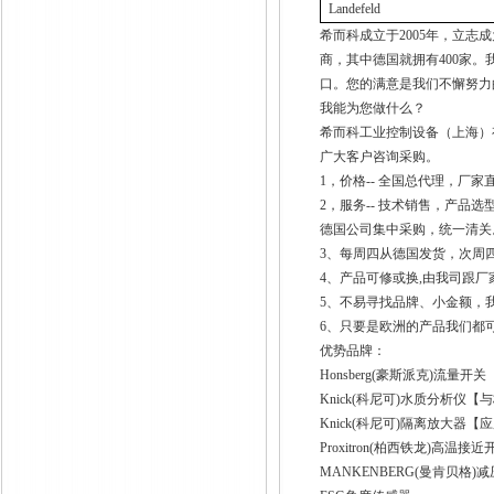
Landefeld
希而科成立于
2005
年，立志成
商，其中德国就拥有
400
家。
口。您的满意是我们不懈努力
我能为您做什么？
希而科工业控制设备（上海）
广大客户咨询采购。
1
，价格
--
全国总代理，厂家
2
，服务
--
技术销售，产品选
德国公司集中采购，统一清关
3
、每周四从德国发货，次周
4
、产品可修或换
,
由我司跟厂
5
、不易寻找品牌、小金额，
6
、只要是欧洲的产品我们都
优势品牌：
Honsberg(
豪斯派克
)
流量开关
Knick(
科尼可
)
水质分析仪【与
Knick(
科尼可
)
隔离放大器【应
Proxitron(
柏西铁龙
)
高温接近
MANKENBERG(
曼肯贝格
)
减