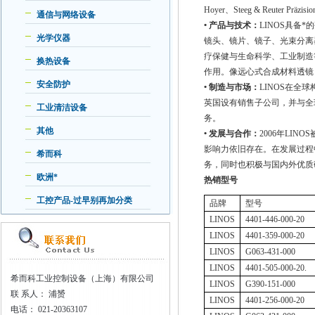
Hoyer
、
Steeg & Reuter Präzisio
通信与网络设备
• 产品与技术：
LINOS
具备*
光学仪器
镜头、镜片、镜子、光束分离
疗保健与生命科学、工业制造
换热设备
作用。像远心式合成材料透镜
安全防护
• 制造与市场：
LINOS
在全球
英国设有销售子公司，并与全
工业清洁设备
务。
其他
• 发展与合作：
2006
年
LINOS
影响力依旧存在。在发展过程
希而科
务，同时也积极与国内外优质
欧洲*
热销型号
工控产品-过早别再加分类
品牌
型号
LINOS
4401-446-000-20
LINOS
4401-359-000-20
LINOS
G063-431-000
LINOS
4401-505-000-20.
希而科工业控制设备（上海）有限公司
LINOS
G390-151-000
联
系人： 浦赟
LINOS
4401-256-000-20
电话：
021-20363107