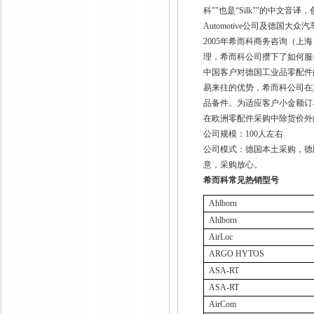
科
""
也是“
Silk"
"的中文音译，
Automotive
公司及德国大众汽
2005
年希而科商务咨询（上海
理，希而科公司攒下了如何服
中国客户对德国工业品零配件
易来往的优势，希而科公司在
品备件。为适应客户小金额订
在欧洲零配件采购中除货价外
公司规模：
100
人左右
公司模式：德国本土采购，德
意，采购放心。
希而科常见热销型号
Ahlborn
Ahlborn
AirLoc
ARGO HYTOS
ASA-RT
ASA-RT
AirCom