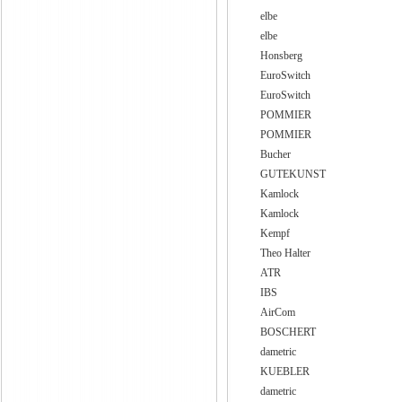
elbe
elbe
Honsberg
EuroSwitch
EuroSwitch
POMMIER
POMMIER
Bucher
GUTEKUNST
Kamlock
Kamlock
Kempf
Theo Halter
ATR
IBS
AirCom
BOSCHERT
dametric
KUEBLER
dametric