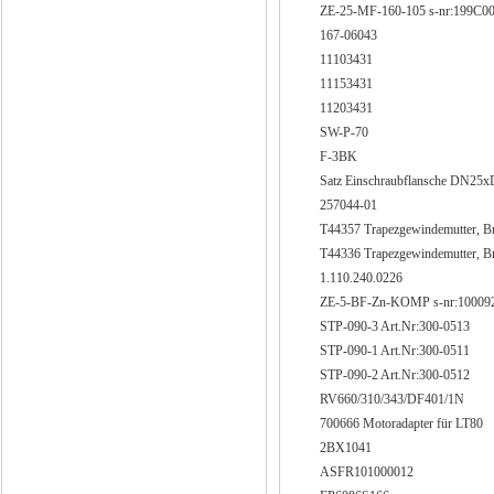
ZE-25-MF-160-105 s-nr:199C0
167-06043
11103431
11153431
11203431
SW-P-70
F-3BK
Satz Einschraubflansche DN25
257044-01
T44357 Trapezgewindemutter, Br
T44336 Trapezgewindemutter, Br
1.110.240.0226
ZE-5-BF-Zn-KOMP s-nr:10009
STP-090-3 Art.Nr:300-0513
STP-090-1 Art.Nr:300-0511
STP-090-2 Art.Nr:300-0512
RV660/310/343/DF401/1N
700666 Motoradapter für LT80
2BX1041
ASFR101000012