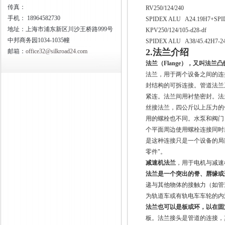
传真：
RV250/124/240
手机：
18964582730
SPIDEX ALU A24.19H7+SPIDE
地址：上海市浦东新区川沙王桥路999号
KPV250/124/105-d28-df
中邦商务园1034-1035幢
SPIDEX ALU A38/45.42H7-2
2.法兰介绍
邮箱：
office32@silkroad24.com
法兰（Flange），又叫法兰
法兰，用于两个设备之间的连
封结构的可拆连接。管道法兰
紧连。法兰间用衬垫密封。法
丝接法兰，四公斤以上压力的
用的螺栓也不同。水泵和阀门
个平面周边使用螺栓连接同时
是这种连接只是一个设备的局
零件"。
减速机法兰
，用于电机与减速
法兰是一个突出的脊、唇缘或
递与其他物体的接触力（如管
为轨道车或有轨电车车轮的内
法兰也可以是板或环，以在固
板。法兰接头是管道的连接，