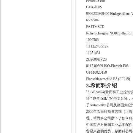
FP6086S166
GFX-106S
9900236869400 Einlegeteil a
6559504
FA1TMSTD
Rohr-Schauglas NORIS-Baufor
1020566
1.112.240.5127
11251431
ZB9600KV20
0117.00509 ISO-Flansch F05
GF110020150
Flanschlagerschild B5 (FF21
3.希而科介绍
"SilkRoad24(希而科工业控制
科""也是“Silk""的中文音
子Automotive公司及德国
2005年希而科商务咨询（上海）有
理，希而科公司攒下了如何服
中国客户对德国工业品零配件
贸易来往的优势，希而科公司