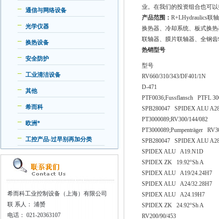
业。在我们的投资组合也可以找到
通信与网络设备
产品范围：
R+LHydrau
光学仪器
换热器、冷却系统、板式换热
联轴器、膜片联轴器、全钢齿
换热设备
热销型号
安全防护
型号
工业清洁设备
RV660/310/343/DF401/1N
D-471
其他
PTF0036;Fussflansch PTFL 30
希而科
SPB280047 SPIDEX ALU A28
PT3000089;RV300/144/082
欧洲*
PT3000089;Pumpenträger RV30
工控产品-过早别再加分类
SPB280047 SPIDEX ALU A28
SPIDEX ALU A19.N1D
SPIDEX ZK 19.92°Sh A
SPIDEX ALU A19/24.24H7
SPIDEX ALU A24/32.28H7
希而科工业控制设备（上海）有限公司
SPIDEX ALU A24.19H7
联
系人： 浦赟
SPIDEX ZK 24.92°Sh A
电话：
021-20363107
RV200/90/453