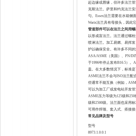
起边缘或唇缘，但许多法兰管
克斯法兰。萨里和约克法兰安
匀。Essex法兰需要在水箱侧
Warix法兰具有母接头，因
管道部件可以在法兰之间用螺
以形成盲法兰。法兰通过螺栓
喷淋法兰。加工易燃、易挥发
护以确保安全。有许多不同的
ASA/ASME（美国）、PN/D
于1996年停止发布B16.5）。
盖。在大多数情况下，标准是
ASME法兰不会与ISO法
些通常不能互换（例如，ASM
可以为加工厂或发电站开发管
ASME压力等级为125级和25
级和2500级。法兰面也采
可用作焊颈、套入式、搭接接
常见品牌及型号
型号
8973.1.0.0.1