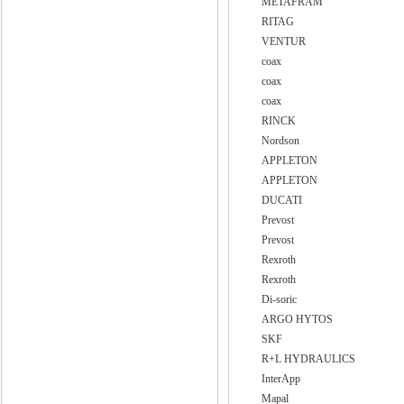
METAFRAM
RITAG
VENTUR
coax
coax
coax
RINCK
Nordson
APPLETON
APPLETON
DUCATI
Prevost
Prevost
Rexroth
Rexroth
Di-soric
ARGO HYTOS
SKF
R+L HYDRAULICS
InterApp
Mapal