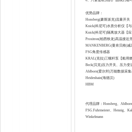
6、只要是欧洲的产品我们都
优势品牌：
Honsberg(豪斯派克)流
Knick(科尼可)水质分析仪
Knick(科尼可)隔离放大器
Proxitron(柏西铁龙)高
MANKENBERG(曼肯贝格
FSG角度传感器
KRAL(克拉)三螺杆泵【船用
Beck(贝克)压力开关、压力变
Ahlborn(爱尔邦)万能数据采
Heidenhain(海德汉)
HBM
代理品牌：Honsberg、Ahlborn、
FSG.Fuhrmeister、Hennig、K
Winkelmann