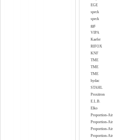
EGE
speck
speck
ggt
VIPA
Kaefer
RIFOX
KNF
TME
TME
TME
hydac
STAHL
Proxitron
E.L.B.
Elko
Proportion-Air
Proportion-Air
Proportion-Air
Proportion-Air