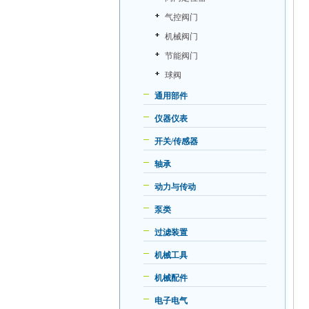
气控阀门
机械阀门
节能阀门
球阀
通用部件
仪器仪表
开关/传感器
轴承
动力与传动
泵类
过滤装置
机械工具
机械配件
电子电气