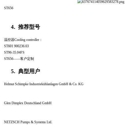
ST656
4.
推荐型号
温控器
Cooling controller
：
ST601 900236.03
ST96-35.04FS
ST656
——客户定制
5.
典型用户
Helmut Schimpke Industriekühlanlagen GmbH & Co. KG
Glen Dimplex Deutschland GmbH
NETZSCH Pumps & Systems Ltd.