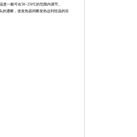
温度一般可在
50~250
℃的范围内调节。
头的通断，使发热器间断发热达到恒温的目