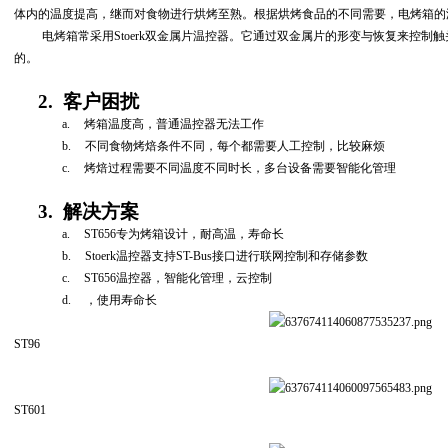
体内的温度提高，继而对食物进行烘烤至熟。根据烘烤食品的不同需要，电烤箱的
电烤箱常采用
Stoerk
双金属片温控器。它通过双金属片的形变与恢复来控制触
的。
2.
客户困扰
a.
烤箱温度高，普通温控器无法工作
b.
不同食物烤焙条件不同，每个都需要人工控制，比较麻烦
c.
烤焙过程需要不同温度不同时长，多台设备需要智能化管理
3.
解决方案
a.
ST656
专为烤箱设计，耐高温，寿命长
b.
Stoerk
温控器支持
ST-Bus
接口进行联网控制和存储参数
c.
ST656
温控器，智能化管理，云控制
d.
，使用寿命长
ST96
ST601