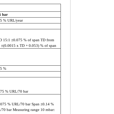
5 bar
05 % URL/year
TD 15:1
±
0.075 % of span TD from
1
±
(0.0015 x TD + 0.053) % of span
15 %
075 % URL/70 bar
.075 % URL/70 bar Span
±
0.14 %
70 bar Measuring range 10 mbar: