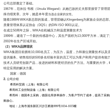
公司总部奠定了基础。
1967
年，厄休拉·韦根（
Ursula Wiegand
）从她已故的丈夫那里接管了管理
殊功绩奖章。次年，她是本年度
当选企业家的女性。
随着
1988
年
WIKA
新总部的落成，管理层确认
Klingenberg
为家族企业的总部
质量管理体系认证协会（
DQS
）的
DIN ISO 9001
认证。
在成立
50
周年之际，
WIKA
在机械压力和温度测量技术方
1999
年，建造了一个新的传感器中心，其生产面积为
13,000
平方米，满足了
2002
年在生产区域开始。
（
2
）
WIKA
品牌现状
WIKA
集团目前拥有
10,000
名员工，为压力，温度，力和液位测量技术以及
提供服务。销售组织的
500
多名经验丰富的员工可以为客户和用户提供有能
技术人员研究创新产品，改进的材料和更经济的生产方法。与重要的大学，
特定应用的解决方案。
国家：德国
2.
公司介绍
希而科贸易（上海）有限公司
希而科工业控制设备（上海）有限公司
希而科：德国本土采购，德国仓库拼单操作，为客户节约了成本，提高了采购
购放心。
地址：上海市浦东新区川沙王桥路
999
号
1034-1035
幢