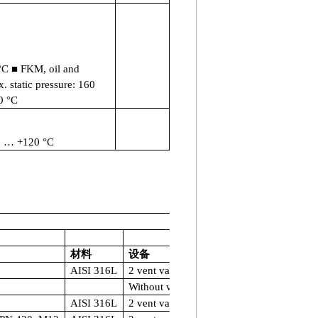
°
C
■
FKM, oil and
. static pressure: 160
0
°
C
0
…
+120
°
C
材料
设备
AISI 316L
2 vent valves 1)
Without valves/plugs
AISI 316L
2 vent valves 1)