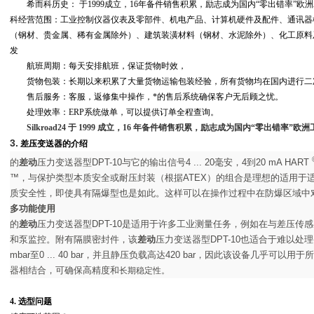
希而科历史： 于
1999
成立，
16
年备件销售积累，励志成为国内“零出错率”欧
科经营范围：工业控制仪器仪表及零部件、机电产品、计算机硬件及配件、通讯器
（钢材、贵金属、稀有金属除外）、建筑装潢材料（钢材、水泥除外）、化工原料
发
航班周期：每天安排航班，保证货物时效，
货物包装：长期以来积累了大量货物运输包装经验，所有货物均在国内进行二
售后服务：客服，返修集中操作，*的售后系统确保客户无后顾之忧。
处理效率：
ERP
系统做单，可以提供订单全程查询。
Silkroad24
于
1999
成立，
16
年备件销售积累，励志成为国内“零出错率”欧洲
3.
差压变送器的介绍
的
差动
压力变送器型
DPT-10
与它的输出信号
4 ... 20
毫安，
4
到
20 mA HART
™
，与保护类型本质安全或耐压封装（根据
ATEX
）的组合是理想的适用于
质安全性，即使具有隔爆型也是如此。这样可以在操作过程中在防爆区域中
多功能使用
的
差动
压力变送器型
DPT-10
是适用于许多工业测量任务，例如在与差压传感
和泵监控。附有隔膜密封件，该
差动
压力变送器型
DPT-10
也适合于难以处理
mbar
至
0 ... 40 bar
，并且静压负载高达
420 bar
，因此该设备几乎可以用于所
器相结合，可确保高精度和
长期稳定性。
4.
选型问题