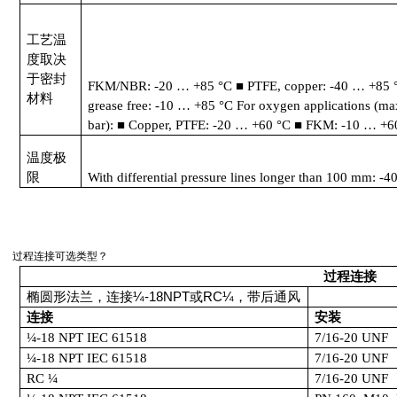
工艺温
度取决
于密封
FKM/NBR: -20
…
+85
°
C
■
PTFE, copper: -40
…
+85
材料
grease free: -10
…
+85
°
C For oxygen applications (max
bar):
■
Copper, PTFE: -20
…
+60
°
C
■
FKM: -10
…
+6
温度极
限
With differential pressure lines longer than 100 mm: -4
过程连接可选类型？
过程连接
椭圆形法兰，连接¼
-18NPT
或
RC
¼，带后通风
连接
安装
¼
-18 NPT IEC 61518
7/16-20 UNF
¼
-18 NPT IEC 61518
7/16-20 UNF
RC
¼
7/16-20 UNF