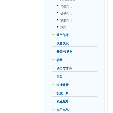
气控阀门
机械阀门
节能阀门
球阀
通用部件
仪器仪表
开关/传感器
轴承
动力与传动
泵类
过滤装置
机械工具
机械配件
电子电气