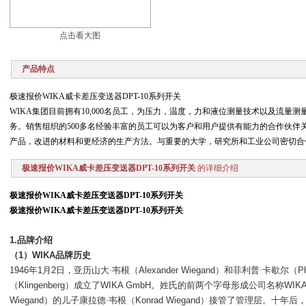
点击看大图
产品特点
极速报价WIKA威卡差压变送器DPT-10系列开关
WIKA集团目前拥有10,000名员工，为压力，温度，力和液位测量技术以及流量测
务。销售组织的500多名经验丰富的员工可以为客户和用户提供有能力的合作伙伴关
产品，改进的材料和更经济的生产方法。与重要的大学，研究所和工业公司密切合
极速报价WIKA威卡差压变送器DPT-10系列开关
的详细介绍
极速报价WIKA威卡差压变送器DPT-10系列开关
极速报价WIKA威卡差压变送器DPT-10系列开关
1.
品牌介绍
（
1
）
WIKA
品牌历史
1946
年
1
月
2
日，亚历山大·韦根（
Alexander Wiegand
）和菲利普·卡歇尔（
Ph
（
Klingenberg
）成立了
WIKA GmbH
。姓氏的前两个字母形成公司名称
WIK
Wiegand
）的儿子康拉德·韦根（
Konrad Wiegand
）接管了管理层。十年后