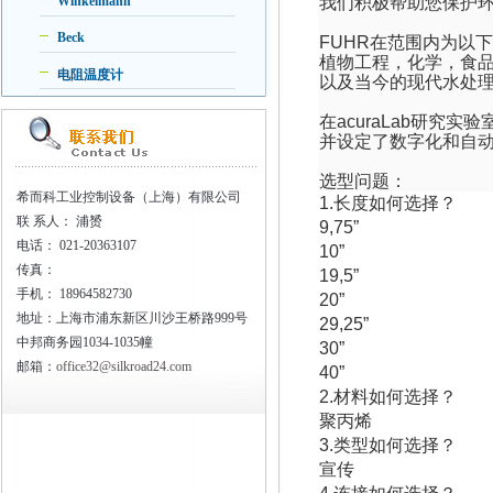
Winkelmann
我们积极帮助您保护
Beck
FUHR
在范围内为以
植物工程，化学，食
电阻温度计
以及当今的现代水处
在
acuraLab
研究实验
并设定了数字化和自
选型问题：
希而科工业控制设备（上海）有限公司
1.
长度如何选择？
联
系人： 浦赟
9,75
” 
电话：
021-20363107
10
” 
传真：
19,5
”
手机：
18964582730
20
” 
地址：上海市浦东新区川沙王桥路999号
29,25
” 
中邦商务园1034-1035幢
30
” 
邮箱：
office32@silkroad24.com
40
” 
2.
材料如何选择？
聚丙烯
3.
类型如何选择？
宣传 