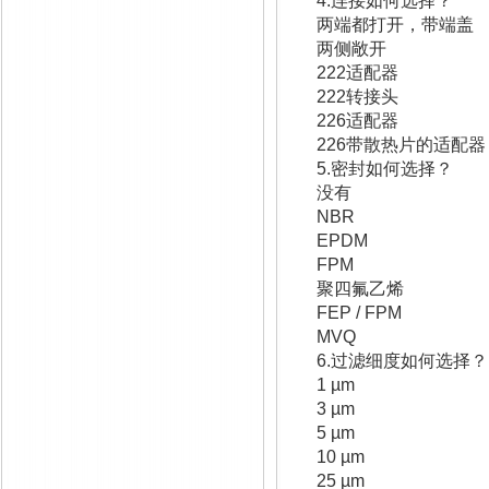
4.
连接如何选择？
两端都打开
两侧敞开
222
适配器
222
转接头
226
适配器
226
带散热片
5.
密封如何选择？
没有 
NB
EP
FP
聚四氟乙
FEP /
MV
6.
过滤细度如何选择？
1 µ
3 µ
5 µ
10 µ
25 µ