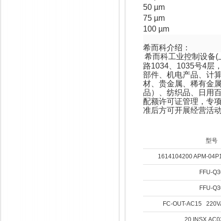
50 µ
75 µ
100 
希而科介绍：
希而科工业控制设备
(
路
1034
、
1035
号
4
层
部件、机电产品、计
材、贵金属、稀有金
品）、纺织品、日用
配额许可证管理，专
准后方可开展经营活
型号
1614104200 APM-04P1
FFU-Q3
FFU-Q3
FC-OUT-AC15 220V
20.INSX.AC0