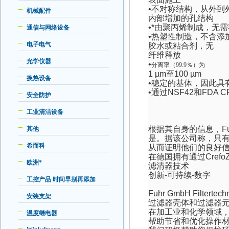
•不对称结构，从外到
机械配件
内部增加的孔结构
•*由聚丙烯制成，无
通信与网络设备
•热塑性制造，不含添
电子电气
胶水或粘合剂，无
纤维释放
光学仪器
•
分离率（
99.9
％）为
1 µm
至
100 µm
换热设备
•稳定的基体，因此具
•通过
NSF42
和
FDA C
安全防护
工业清洁设备
根据其自身的信息，
F
其他
是。据该公司称，只
希而科
从而证明他们的良好
在德国拥有通过
CrefoZ
欧洲*
滤清器技术
创新
-
可持续
-
数字
工控产品 时间早别再添加
Fuhr GmbH Filtertech
安装支架
过滤器壳体和过滤器
在加工业和化学领域
温度继电器
帮助节省和优化操作