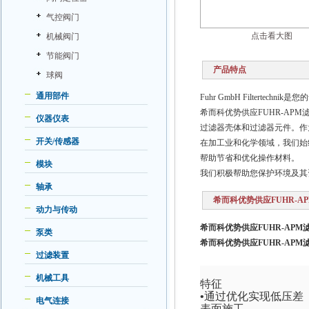
气控阀门
点击看大图
机械阀门
节能阀门
产品特点
球阀
通用部件
Fuhr GmbH Filtertech
希而科优势供应FUHR-APM
仪器仪表
过滤器壳体和过滤器元件。作
开关/传感器
在加工业和化学领域，我们始
帮助节省和优化操作材料。
模块
我们积极帮助您保护环境及其
轴承
希而科优势供应FUHR-A
动力与传动
希而科优势供应FUHR-APM
泵类
希而科优势供应FUHR-APM
过滤装置
机械工具
特征
•通过优化实现低压差
电气连接
表面施工