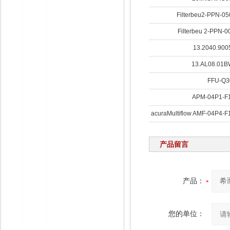
Filterbeu2-PPN-05
Filterbeu 2-PPN-0
13.2040.900
13.AL08.01B
FFU-Q3
APM-04P1-F
acuraMultiflow AMF-04P4-
产品留言
产品：
您的单位：