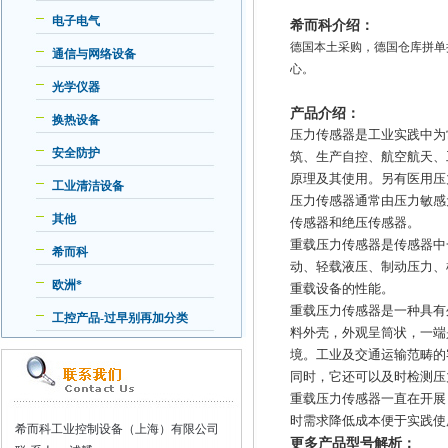
电子电气
希而科介绍：
德国本土采购，德国仓库拼单
通信与网络设备
心。
光学仪器
产品介绍：
换热设备
压力传感器是工业实践中为
安全防护
筑、生产自控、航空航天、
原理及其使用。另有医用压
工业清洁设备
压力传感器通常由压力敏感
其他
传感器和绝压传感器。
重载压力传感器是传感器中
希而科
动、轻载液压、制动压力、
欧洲*
重载设备的性能。
重载压力传感器是一种具有
工控产品-过早别再加分类
料外壳，外观呈筒状，一端
境。工业及交通运输范畴的
同时，它还可以及时检测压
重载压力传感器一直在开展
时需求降低成本便于实践使
希而科工业控制设备（上海）有限公司
更多产品型号解析：