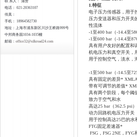
联
系人： 浦赟
1.
特征
电话：
021-20363107
电子压力传感器，用于
传真：
压力变送器和压力开关
手机：
18964582730
性流体
地址：上海市浦东新区川沙王桥路999号
-1
至400 bar（-14.4
中邦商务园1034-1035幢
-1
至600 bar（-14.4
邮箱：
office32@silkroad24.com
具有用户友好的配置和调
机电压力和真空开关，
用于控制空气，淡水，
-1
至500 bar（-14.5至72
具有固定的差异* XML
带有可调节的差值* XM
具有两个阶段，每个阈
致力于空气和水
高达25 bar（362.5 
动力回路机电压力开关
用于控制高达25巴的水
FTG
固定差速器*
FSG
，FSG 2NE，FY