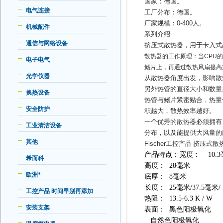
国家：德国。
电气连接
工厂分布：德国。
厂家规模：
0-400
人。
机械配件
系列介绍
通信与网络设备
挤压式散热器，用于卡入式
散热器的工作原理：当
CPU
电子电气
鳍片上，再通过散热风扇提高
光学仪器
从散热器角度出发，影响散
另外热管的直径大小和数量
换热设备
热管与鳍片紧密贴合，热量
安全防护
积越大，散热效率越好。
一个优秀的散热器必须拥有
工业清洁设备
分布，以及能提供大风量的
其他
Fischer
工控产品
挤压式散
产品特点：宽度： 10.3
希而科
高度： 28毫米
欧洲*
底厚： 8毫米
长度： 25毫米/37.5毫米/ 5
工控产品 时间早别再添加
热阻： 13.5-6.3 K / W
安装支架
表面： 黑色阳极氧化
自然色阳极氧化