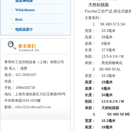
温度继电器
天然铝脱脂
Winkelmann
Fischer
工控产品
挤压式散
主要系列：
Beck
1.
SK 480 37,5 SA
电阻温度计
宽度：
10.3
毫米
高度：
28
毫米
底厚：
8
毫米
长度：
37.5
毫米
热阻：
13.5-6.3 K / W
希而科工业控制设备（上海）有限公司
表面：
黑色阳极氧化
联
系人： 浦赟
2.
SK 480 50 AL
电话：
021-20363107
宽度：
10.3
毫米
传真：
高度：
28
毫米
手机：
18964582730
底厚：
8
毫米
地址：上海市浦东新区川沙王桥路999号
长度：
50
毫米
中邦商务园1034-1035幢
热阻：
13.5-6.3 K / W
邮箱：
office32@silkroad24.com
表面：
天然铝脱脂
3.
SK 480 50 ME
宽度：
10.3
毫米
高度：
28
毫米